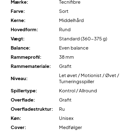
Mærke:
Tecnifibre
Farve:
Sort
Leveres med cover.
Kerne:
Middelhård
Hovedform:
Rund
Vægt:
Standard (360-375 g)
Balance:
Even balance
Rammeprofil:
38 mm
Rammemateriale:
Grafit
Let øvet / Motionist / Øvet /
Niveau:
Turneringsspiller
Spillertype:
Kontrol / Allround
Overflade:
Grafit
Overfladestruktur:
Ru
Køn:
Unisex
Cover:
Medfølger