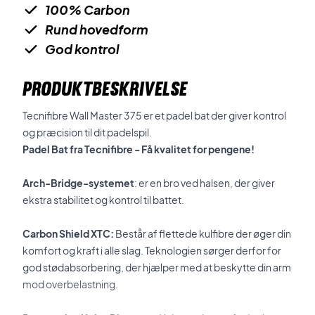
100% Carbon
Rund hovedform
God kontrol
PRODUKTBESKRIVELSE
Tecnifibre Wall Master 375 er et padel bat der giver kontrol
og præcision til dit padelspil.
Padel Bat fra Tecnifibre - Få kvalitet for pengene!
Arch-Bridge-systemet
: er en bro ved halsen, der giver
ekstra stabilitet og kontrol til battet.
Carbon Shield XTC:
Består af flettede kulfibre der øger din
komfort og kraft i alle slag. Teknologien sørger derfor for
god stødabsorbering, der hjælper med at beskytte din arm
mod overbelastning.