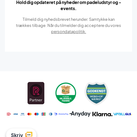
Hold dig opdateret på nyheder om padeludstyr og -
events.
Tilmeld dig nyhedsbrevet herunder. Samtykke kan
trækkes tilbage. Når du tilmelder dig acceptere du vores
persondatapolitik.