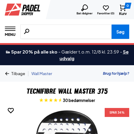
0
Kurv
Bat rådgiver
Favoritter (
0
)
Søg efter produkter, mærker etc.
Søg
MENU
👟 Spar 20% på alle sko
-
Gælder t.o.m. 12/8 kl. 23:59
-
Se
udvalg
|
Brug for hjælp?
Tilbage
Wall Master
Tecnifibre Wall Master 375
30 bedømmelser
SPAR 34%
SPAR 34%
SPAR 34%