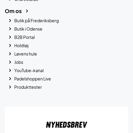
Om os
Butik på Frederiksberg
Butik i Odense
B2B Portal
Holdtøj
Løvens hule
Jobs
YouTube-kanal
Padelshoppen Live
Produkttester
Nyhedsbrev