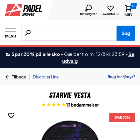
0
Kurv
Bat rådgiver
Favoritter (
0
)
Søg efter produkter, mærker etc.
Søg
MENU
👟 Spar 20% på alle sko
-
Gælder t.o.m. 12/8 kl. 23:59
-
Se
udvalg
|
Brug for hjælp?
Tilbage
Discover Line
Starvie Vesta
13 bedømmelser
SPAR 30%
SPAR 30%
SPAR 30%