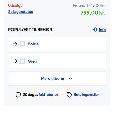
Udsolgt
Førpris:
1.149,00 kr.
Se lagerstatus
799,00 kr.
POPULÆRT TILBEHØR
Info
Bolde
Greb
Mere tilbehør
30 dages
fuld returret
Betalingsmidler