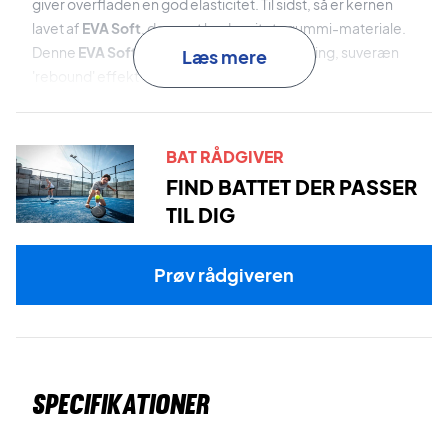
giver overfladen en god elasticitet. Til sidst, så er kernen
lavet af
EVA Soft
, der er et lavdensitets gummi-materiale.
Denne
EVA Soft
kerne har en hurtig genvinding, suveræn
Læs mere
'rebound' effekt og stødabsorbering.
Brillerer på padelbanen med dette padel bat - køb det i
dag!
OBS:
Dette padeltennis bat
leveres uden cover
!
BAT RÅDGIVER
FIND BATTET DER PASSER
Farve: Sort og grå med lyserøde, lilla og hvide detaljer!
TIL DIG
Prøv rådgiveren
Specifikationer