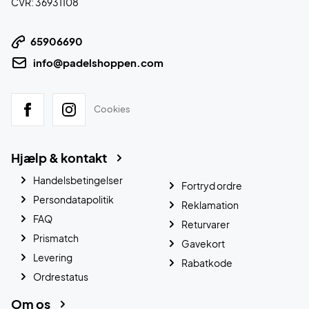
CVR: 36931108
65906690
info@padelshoppen.com
Cookies
Hjælp & kontakt
Handelsbetingelser
Fortryd ordre
Persondatapolitik
Reklamation
FAQ
Returvarer
Prismatch
Gavekort
Levering
Rabatkode
Ordrestatus
Om os