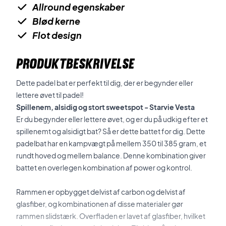
Allround egenskaber
Blød kerne
Flot design
PRODUKTBESKRIVELSE
Dette padel bat er perfekt til dig, der er begynder eller
lettere øvet til padel!
Spillenem, alsidig og stort sweetspot - Starvie Vesta
Er du begynder eller lettere øvet, og er du på udkig efter et
spillenemt og alsidigt bat? Så er dette battet for dig. Dette
padelbat har en kampvægt på mellem 350 til 385 gram, et
rundt hoved og mellem balance. Denne kombination giver
battet en overlegen kombination af power og kontrol.
Rammen er opbygget delvist af carbon og delvist af
glasfiber, og kombinationen af disse materialer gør
rammen slidstærk. Overfladen er lavet af glasfiber, hvilket