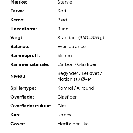
Mærke:
Starvie
Farve:
Sort
Kerne:
Blød
Hovedform:
Rund
Vægt:
Standard (360-375 g)
Balance:
Even balance
Rammeprofil:
38 mm
Rammemateriale:
Carbon / Glasfiber
Begynder / Let øvet /
Niveau:
Motionist / Øvet
Spillertype:
Kontrol / Allround
Overflade:
Glasfiber
Overfladestruktur:
Glat
Køn:
Unisex
Cover:
Medfølger ikke