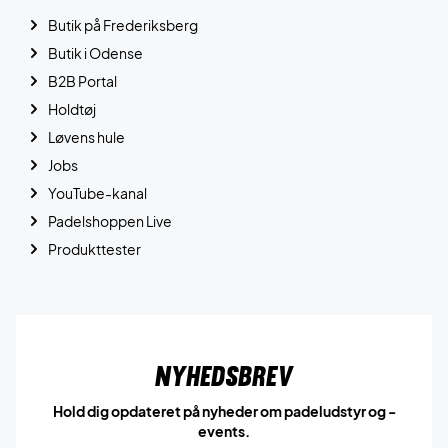
Butik på Frederiksberg
Butik i Odense
B2B Portal
Holdtøj
Løvens hule
Jobs
YouTube-kanal
Padelshoppen Live
Produkttester
Nyhedsbrev
Hold dig opdateret på nyheder om padeludstyr og -
events.