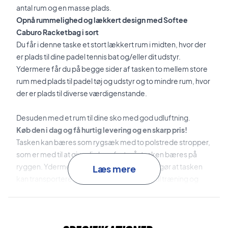
antal rum og en masse plads.
Opnå rummelighed og lækkert design med Softee
Caburo Racketbag i sort
Du får i denne taske et stort lækkert rum i midten, hvor der
er plads til dine padel tennis bat og/eller dit udstyr.
Ydermere får du på begge sider af tasken to mellem store
rum med plads til padel tøj og udstyr og to mindre rum, hvor
der er plads til diverse værdigenstande.
Desuden med et rum til dine sko med god udluftning.
Køb den i dag og få hurtig levering og en skarp pris!
Tasken kan bæres som rygsæk med to polstrede stropper,
som er med til at give dig komfort, når tasken bæres på
ryggen. Ydermere har tasken en hank, som gør at tasken
Læs mere
kan transporteres i hånden og hænges op til træning og
kamp.
Farve: Sort
Materialer: Polyurethan udvendigt og polyester indvendigt.