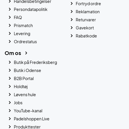
Handelsbetingelser
Fortryd ordre
Persondatapolitik
Reklamation
FAQ
Returvarer
Prismatch
Gavekort
Levering
Rabatkode
Ordrestatus
Om os
Butik på Frederiksberg
Butik i Odense
B2B Portal
Holdtøj
Løvens hule
Jobs
YouTube-kanal
Padelshoppen Live
Produkttester