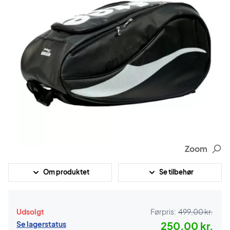
Zoom
Om produktet
Se tilbehør
Udsolgt
Førpris:
499,00 kr.
Se lagerstatus
250,00 kr.