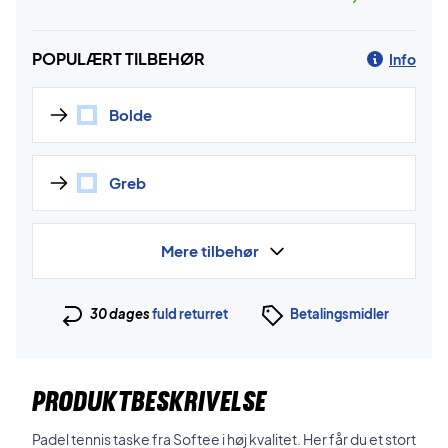
POPULÆRT TILBEHØR
Info
Bolde
Greb
Mere tilbehør
30 dages
fuld returret
Betalingsmidler
PRODUKTBESKRIVELSE
Padel tennis taske fra Softee i høj kvalitet. Her får du et stort