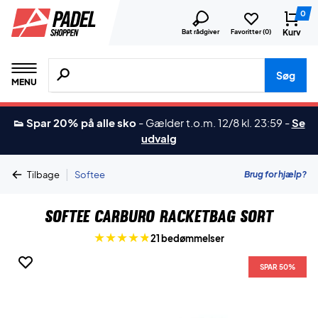
0
Kurv
Bat rådgiver
Favoritter (
0
)
Søg efter produkter, mærker etc.
Søg
MENU
👟 Spar 20% på alle sko
-
Gælder t.o.m. 12/8 kl. 23:59
-
Se
udvalg
|
Brug for hjælp?
Tilbage
Softee
Softee Carburo Racketbag Sort
21 bedømmelser
SPAR 50%