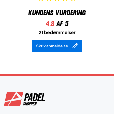
Kundens vurdering
4,8
af 5
21 bedømmelser
Skriv anmeldelse