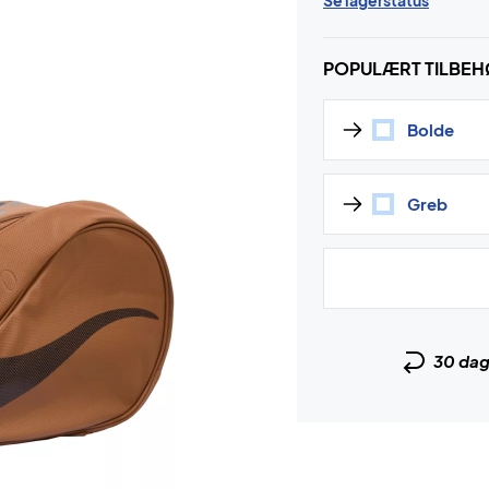
Se lagerstatus
POPULÆRT TILBE
Bolde
Greb
30 da