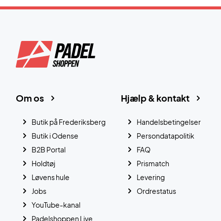
Om os
Hjælp & kontakt
Butik på Frederiksberg
Handelsbetingelser
Butik i Odense
Persondatapolitik
B2B Portal
FAQ
Holdtøj
Prismatch
Løvens hule
Levering
Jobs
Ordrestatus
YouTube-kanal
Padelshoppen Live