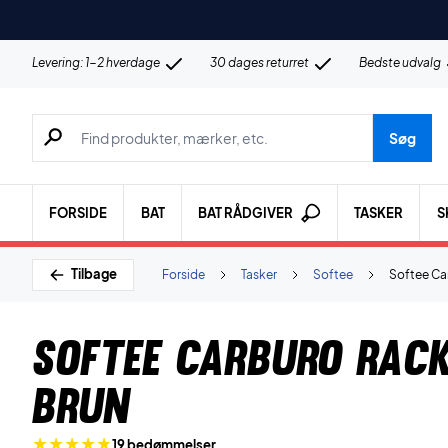
Levering: 1-2 hverdage
30 dages returret
Bedste udvalg
Søg efter produkter, mærker etc.
Søg
FORSIDE
BAT
BAT RÅDGIVER
TASKER
S
Tilbage
Forside
Tasker
Softee
Softee Ca
Softee Carburo Rac
Brun
19 bedømmelser