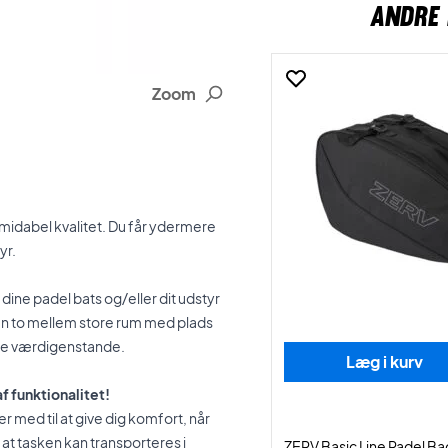
ANDRE 
Zoom
rmidabel kvalitet. Du får ydermere
yr.
l dine padel bats og/eller dit udstyr
en to mellem store rum med plads
verse værdigenstande.
Læg i kurv
f funktionalitet!
med til at give dig komfort, når
t tasken kan transporteres i
ZERV Basic Line Padel Ba