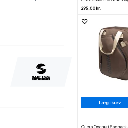
295,00 kr.
Læg i kurv
Cuera Oncourt Bagpack 