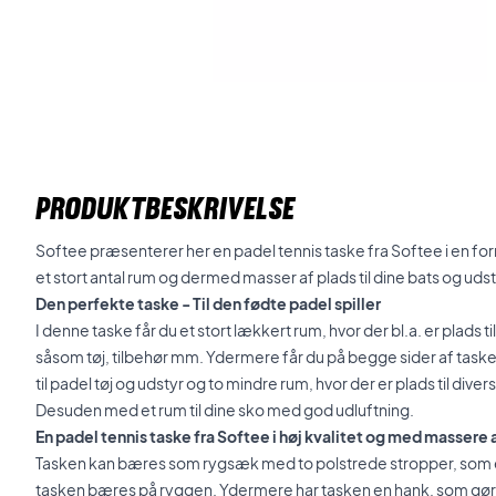
PRODUKTBESKRIVELSE
Softee præsenterer her en padel tennis taske fra Softee i en fo
et stort antal rum og dermed masser af plads til dine bats og udst
Den perfekte taske - Til den fødte padel spiller
I denne taske får du et stort lækkert rum, hvor der bl.a. er plads ti
såsom tøj, tilbehør mm. Ydermere får du på begge sider af task
til padel tøj og udstyr og to mindre rum, hvor der er plads til di
Desuden med et rum til dine sko med god udluftning.
En padel tennis taske fra Softee i høj kvalitet og med massere a
Tasken kan bæres som rygsæk med to polstrede stropper, som er 
tasken bæres på ryggen. Ydermere har tasken en hank, som gør a