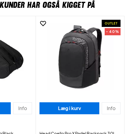
KUNDER HAR OGSÅ KIGGET PÅ
OUTLET
- 40%
Info
Læg i kurv
Info
g Black
Head Coello Pro X Padel Backpack 30L