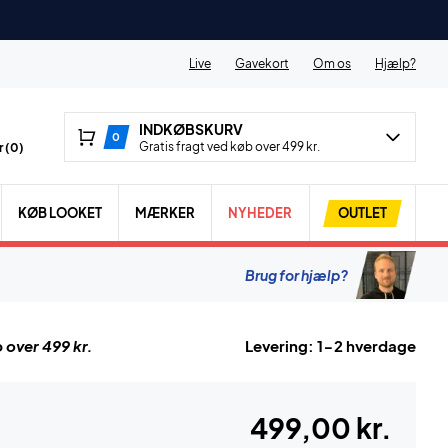
Live
Gavekort
Om os
Hjælp?
INDKØBSKURV
0
Gratis fragt ved køb over 499 kr.
 (
0
)
KØB LOOKET
MÆRKER
NYHEDER
OUTLET
Brug for hjælp?
 over 499 kr.
Levering: 1-2 hverdage
499,00 kr.