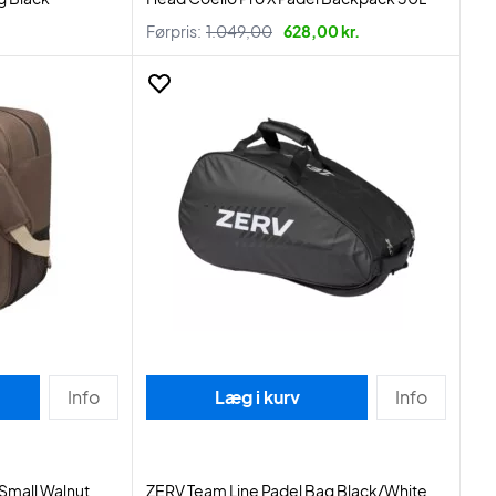
Førpris:
1.049,00
628,00 kr.
Info
Læg i kurv
Info
Small Walnut
ZERV Team Line Padel Bag Black/White