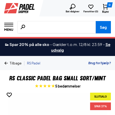
0
Kurv
Bat rådgiver
Favoritter (
0
)
Søg efter produkter, mærker etc.
Søg
MENU
👟 Spar 20% på alle sko
-
Gælder t.o.m. 12/8 kl. 23:59
-
Se
udvalg
|
Brug for hjælp?
Tilbage
RS Padel
RS Classic Padel Bag Small Sort/Mint
5 bedømmelser
SLUTSALG
SLUTSALG
SPAR 37%
SPAR 37%