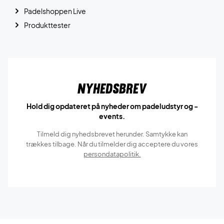
Padelshoppen Live
Produkttester
Nyhedsbrev
Hold dig opdateret på nyheder om padeludstyr og -
events.
Tilmeld dig nyhedsbrevet herunder. Samtykke kan
trækkes tilbage. Når du tilmelder dig acceptere du vores
persondatapolitik.