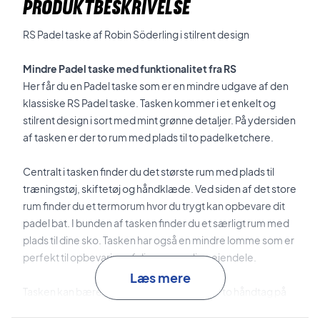
PRODUKTBESKRIVELSE
RS Padel taske af Robin Söderling i stilrent design
Mindre Padel taske med funktionalitet fra RS
Her får du en Padel taske som er en mindre udgave af den
klassiske RS Padel taske. Tasken kommer i et enkelt og
stilrent design i sort med mint grønne detaljer. På ydersiden
af tasken er der to rum med plads til to padelketchere.
Centralt i tasken finder du det største rum med plads til
træningstøj, skiftetøj og håndklæde. Ved siden af det store
rum finder du et termorum hvor du trygt kan opbevare dit
padel bat. I bunden af tasken finder du et særligt rum med
plads til dine sko. Tasken har også en mindre lomme som er
perfekt til opbevaring af dine personlige ejendele.
Læs mere
Tasken kan bæres i hånden ved hjælp af de to håndtag på
midten af tasken eller på ryggen med de to polstrede