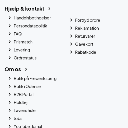
Hjælp & kontakt
Handelsbetingelser
Fortryd ordre
Persondatapolitik
Reklamation
FAQ
Returvarer
Prismatch
Gavekort
Levering
Rabatkode
Ordrestatus
Om os
Butik på Frederiksberg
Butik i Odense
B2B Portal
Holdtøj
Løvens hule
Jobs
YouTube-kanal