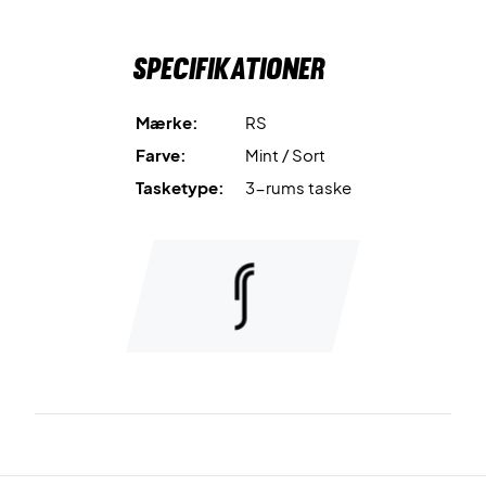
stropper på bagsiden af tasken.
Specifikationer
Padel taske i tidsløst design
Mål: 60x35x26 cm
Volumen: 52 L
Mærke:
RS
Farve: Sort med mint grønne detaljer
Farve:
Mint / Sort
Materiale: PVC og kulfiber læder
Tasketype:
3-rums taske