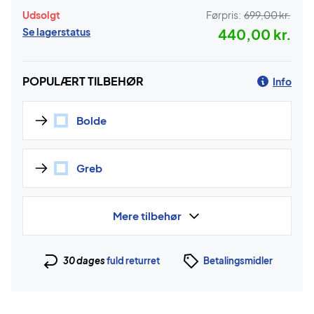
Udsolgt
Førpris:
699,00 kr.
Se lagerstatus
440,00 kr.
POPULÆRT TILBEHØR
Info
Bolde
Greb
Mere tilbehør
30 dages
fuld returret
Betalingsmidler