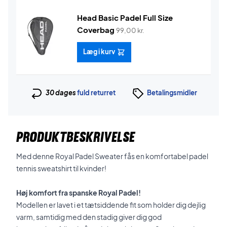
Head Basic Padel Full Size
Coverbag
99,00
kr.
Læg i kurv
30 dages
fuld returret
Betalingsmidler
PRODUKTBESKRIVELSE
Med denne Royal Padel Sweater fås en komfortabel padel
tennis sweatshirt til kvinder!
Høj komfort fra spanske Royal Padel!
Modellen er lavet i et tætsiddende fit som holder dig dejlig
varm, samtidig med den stadig giver dig god