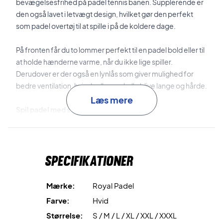
bevægelsesfrihed på padel tennis banen. Supplerende er
den også lavet i letvægt design, hvilket gør den perfekt
som padel overtøj til at spille i på de koldere dage.
På fronten får du to lommer perfekt til en padel bold eller til
at holde hænderne varme, når du ikke lige spiller.
Derudover er der også en lynlås som giver mulighed for
bedre ventilation, hvis duellerne skulle blive lange og hårde.
Læs mere
Spil padel med stil!
Denne padel trøje er lavet i et smukt enkelt design med en
fed farvekombination af lyseblå og hvid. Alt i alt en super
dame padel sweater, der giver dig mulighed for at
Specifikationer
dominere på banen med stil.
Farve: Hvid med blå.
Mærke:
Royal Padel
Farve:
Hvid
Størrelse:
S / M / L / XL / XXL / XXXL