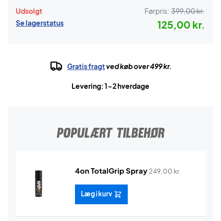
Udsolgt
Førpris:
399,00 kr.
Se lagerstatus
125,00 kr.
Gratis fragt
ved køb over 499 kr.
Levering: 1-2 hverdage
POPULÆRT TILBEHØR
4on TotalGrip Spray
249,00
kr.
Læg i kurv