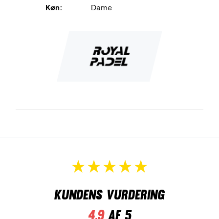
Køn:
Dame
Kundens vurdering
4,9
af 5