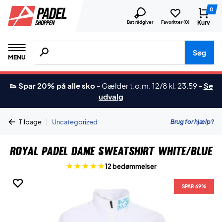
0
Kurv
Bat rådgiver
Favoritter (
0
)
Søg efter produkter, mærker etc.
Søg
MENU
👟 Spar 20% på alle sko
-
Gælder t.o.m. 12/8 kl. 23:59
-
Se
udvalg
|
Brug for hjælp?
Tilbage
Uncategorized
Royal Padel Dame Sweatshirt White/Blue
12 bedømmelser
SPAR 69%
SPAR 69%
SPAR 69%