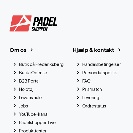
Om os
Hjælp & kontakt
Butik på Frederiksberg
Handelsbetingelser
Butik i Odense
Persondatapolitik
B2B Portal
FAQ
Holdtøj
Prismatch
Løvens hule
Levering
Jobs
Ordrestatus
YouTube-kanal
Padelshoppen Live
Produkttester