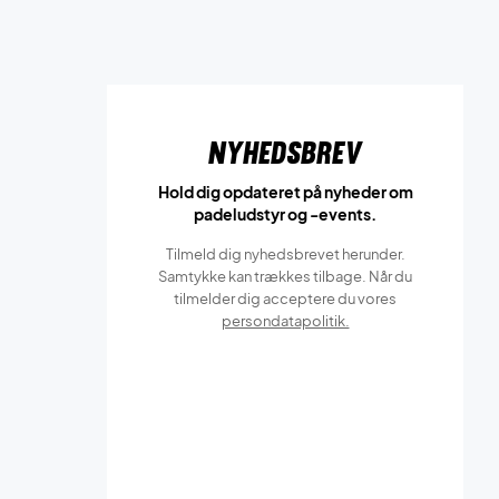
Nyhedsbrev
Hold dig opdateret på nyheder om
padeludstyr og -events.
Tilmeld dig nyhedsbrevet herunder.
Samtykke kan trækkes tilbage. Når du
tilmelder dig acceptere du vores
persondatapolitik.