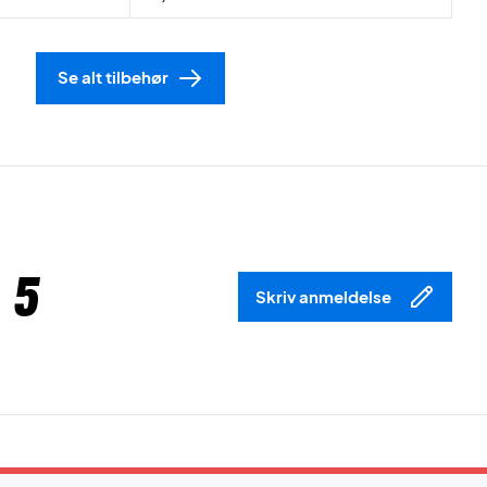
Se alt tilbehør
 5
Skriv anmeldelse