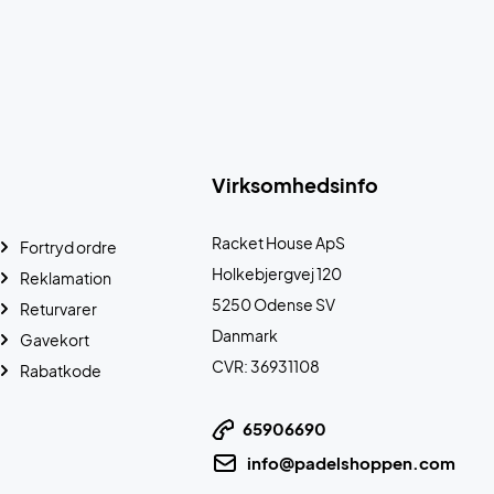
Virksomhedsinfo
Racket House ApS
Fortryd ordre
Holkebjergvej 120
Reklamation
5250 Odense SV
Returvarer
Danmark
Gavekort
CVR: 36931108
Rabatkode
65906690
info@padelshoppen.com