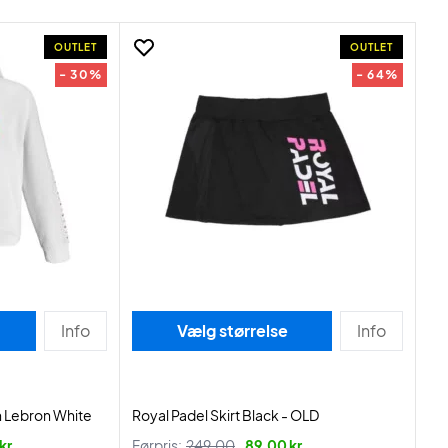
OUTLET
OUTLET
- 30%
- 64%
Info
Vælg størrelse
Info
 Lebron White
Royal Padel Skirt Black - OLD
kr.
Førpris:
249,00
89,00 kr.