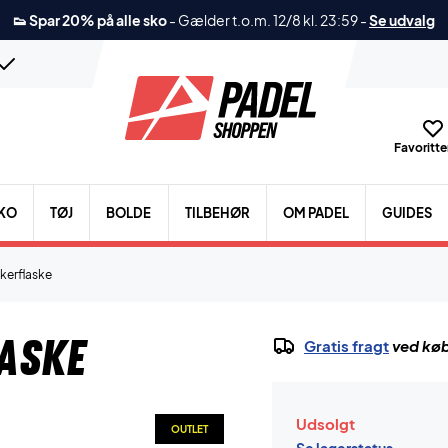
👟 Spar 20% på alle sko
-
Gælder t.o.m. 12/8 kl. 23:59
-
Se udvalg
Favoritter
KO
TØJ
BOLDE
TILBEHØR
OM PADEL
GUIDES
kerflaske
aske
Gratis fragt
ved køb
Udsolgt
OUTLET