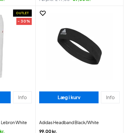
OUTLET
- 30%
Info
Læg i kurv
Info
n Lebron White
Adidas Headband Black/White
kr.
99,00 kr.