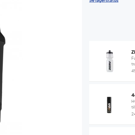
Se lagerstatus
Z
F
tr
4
4
Hv
ti
2