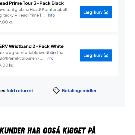
ead Prime Tour 3-Pack Black
verænt greb fra Head! Komfortabelt
Læg i kurv
 'tacky' - Head Prime T...
Info
9,00
kr.
ERV Wristband 2-Pack White
ækre og komfortable svedbånd fra
Læg i kurv
RV!Perfekt til banen - ...
Info
9,00
kr.
ges
fuld returret
Betalingsmidler
KUNDER HAR OGSÅ KIGGET PÅ