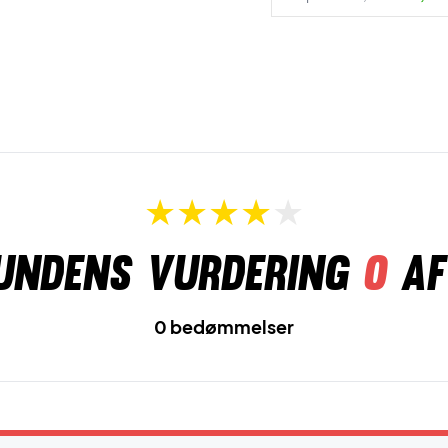
undens vurdering
0
af
0 bedømmelser