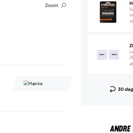
H
Zoom
Su
og
7
Z
L
ZE
4
30 da
ANDRE 