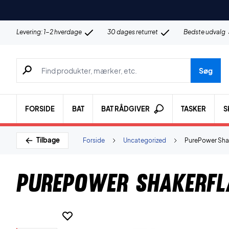
Levering: 1-2 hverdage
30 dages returret
Bedste udvalg
Søg efter produkter, mærker etc.
Søg
FORSIDE
BAT
BAT RÅDGIVER
TASKER
S
Tilbage
Forside
Uncategorized
PurePower Sha
PurePower Shakerfl