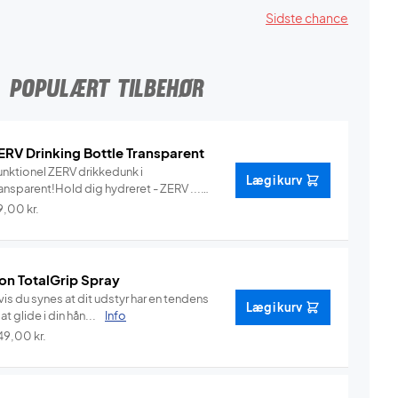
Sidste chance
POPULÆRT TILBEHØR
ERV Drinking Bottle Transparent
unktionel ZERV drikkedunk i
Læg i kurv
ansparent!Hold dig hydreret - ZERV ...
Info
9,00
kr.
on TotalGrip Spray
is du synes at dit udstyr har en tendens
Læg i kurv
l at glide i din hån...
Info
49,00
kr.