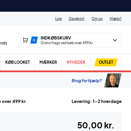
Live
Gavekort
Om os
Hjælp?
INDKØBSKURV
0
Gratis fragt ved køb over 499 kr.
 (
0
)
KØB LOOKET
MÆRKER
NYHEDER
OUTLET
Brug for hjælp?
 over 499 kr.
Levering: 1-2 hverdage
50,00 kr.