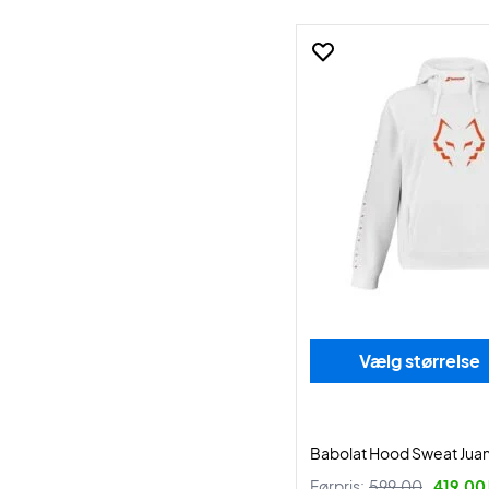
Vælg størrelse
Babolat Hood Sweat Juan
Førpris:
599,00
419,00 