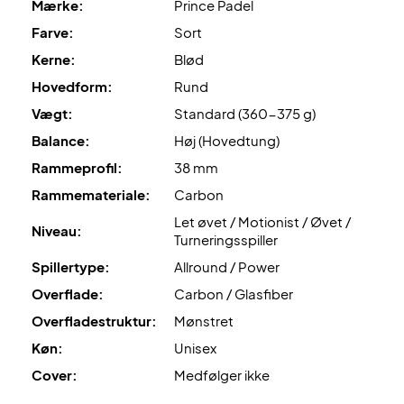
Mærke:
Prince Padel
Farve:
Sort
V Core
er teknologien bag broens v-konstruktion. Denne
v-konstruktion giver battet en bedre stabilitet samt giver
Kerne:
Blød
battet en stivere profil.
Hovedform:
Rund
Vægt:
Standard (360-375 g)
Antivibration Handle System (AHS)
er det antivibrations-
Balance:
Høj (Hovedtung)
system, der er inkorporeret i grebet, hvilket forbedre
grebets vibrationsdæmpende effekt.
Rammeprofil:
38 mm
Suveræn power - til en skarp pris!
Rammemateriale:
Carbon
OBS:
Leveres uden cover
Let øvet / Motionist / Øvet /
Niveau:
Turneringsspiller
Farve: Sort, blå og orange med røde detaljer!
Spillertype:
Allround / Power
Overflade:
Carbon / Glasfiber
Overfladestruktur:
Mønstret
Køn:
Unisex
Cover:
Medfølger ikke