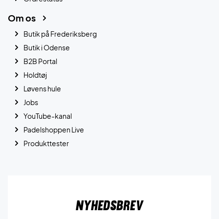
Om os
Butik på Frederiksberg
Butik i Odense
B2B Portal
Holdtøj
Løvens hule
Jobs
YouTube-kanal
Padelshoppen Live
Produkttester
Nyhedsbrev