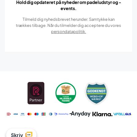
Hold dig opdateret på nyheder om padeludstyr og -
events.
Tilmeld dig nyhedsbrevet herunder. Samtykke kan
trækkes tilbage. Når du tilmelder dig acceptere du vores
persondatapolitik.