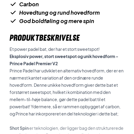
Carbon
Hovedtung og rund hovedform
God boldføling og mere spin
PRODUKTBESKRIVELSE
Et power padel bat, der har et stort sweetspot!
Eksplosiv power, stort sweetspot og unik hovedform -
Prince Padel Premier V2
Prince Padel har udviklet en alternativ hovedform, der er en
nærmest kantet variation af den ordinære runde
hovedform. Denne unikke hovedform giver dette bat et
forstørret sweetspot, hvilket i kombination med den
mellem-til-høje balance, gør dette padel bat til et
powerbat! Ydermere, så er rammen opbygget af carbon,
og Prince har inkorporeret en del teknologier i dette bat;
Shot Spin
er teknologien, der ligger bag den strukturerede