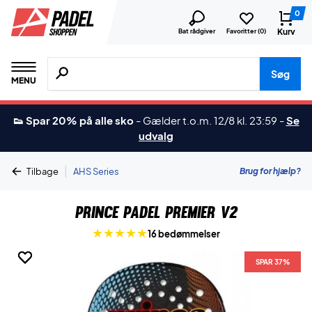
0
Kurv
Bat rådgiver
Favoritter (
0
)
Søg efter produkter, mærker etc.
Søg
MENU
👟 Spar 20% på alle sko
-
Gælder t.o.m. 12/8 kl. 23:59
-
Se
udvalg
|
Brug for hjælp?
Tilbage
AHS Series
Prince Padel Premier V2
16 bedømmelser
SPAR 37%
SPAR 37%
SPAR 37%