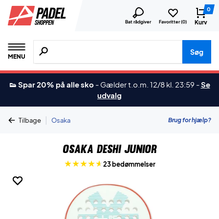
0
Kurv
Bat rådgiver
Favoritter (
0
)
Søg efter produkter, mærker etc.
Søg
MENU
👟 Spar 20% på alle sko
-
Gælder t.o.m. 12/8 kl. 23:59
-
Se
udvalg
|
Brug for hjælp?
Tilbage
Osaka
Osaka Deshi Junior
23 bedømmelser