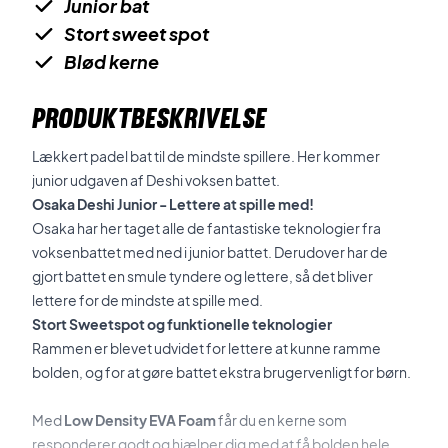
Junior bat
Stort sweet spot
Blød kerne
PRODUKTBESKRIVELSE
Lækkert padel bat til de mindste spillere. Her kommer
junior udgaven af Deshi voksen battet.
Osaka Deshi Junior - Lettere at spille med!
Osaka har her taget alle de fantastiske teknologier fra
voksenbattet med ned i junior battet. Derudover har de
gjort battet en smule tyndere og lettere, så det bliver
lettere for de mindste at spille med.
Stort Sweetspot og funktionelle teknologier
Rammen er blevet udvidet for lettere at kunne ramme
bolden, og for at gøre battet ekstra brugervenligt for børn.
Med
Low Density EVA Foam
får du en kerne som
responderer godt og hjælper dig med at få bolden hele