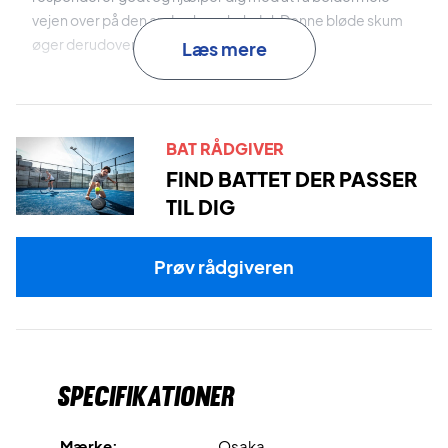
vejen over på den anden banehalvdel. Denne bløde skum
øger derudover sweetspottet.
Læs mere
Farve: Aqua Blue / Oxy Red
BAT RÅDGIVER
FIND BATTET DER PASSER
TIL DIG
Prøv rådgiveren
Specifikationer
Mærke:
Osaka