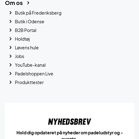
Om os
Butik på Frederiksberg
Butik i Odense
B2B Portal
Holdtøj
Løvens hule
Jobs
YouTube-kanal
Padelshoppen Live
Produkttester
Nyhedsbrev
Hold dig opdateret på nyheder om padeludstyr og -
events.