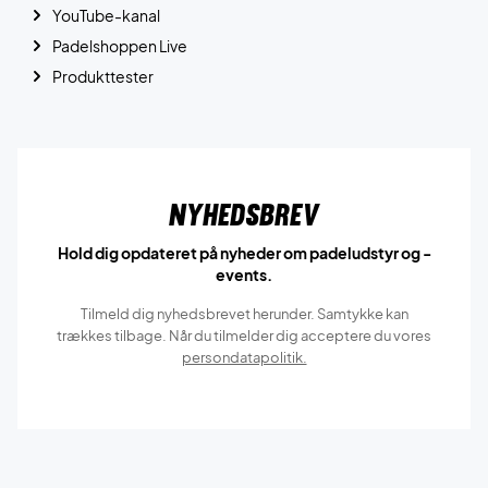
YouTube-kanal
Padelshoppen Live
Produkttester
Nyhedsbrev
Hold dig opdateret på nyheder om padeludstyr og -
events.
Tilmeld dig nyhedsbrevet herunder. Samtykke kan
trækkes tilbage. Når du tilmelder dig acceptere du vores
persondatapolitik.