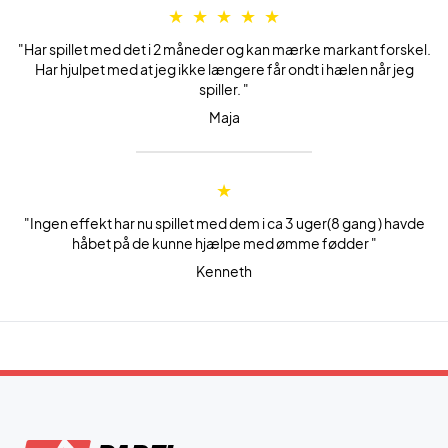
"Har spillet med det i 2 måneder og kan mærke markant forskel.
Har hjulpet med at jeg ikke længere får ondt i hælen når jeg
spiller. "
Maja
"Ingen effekt har nu spillet med dem i ca 3 uger(8 gang ) havde
håbet på de kunne hjælpe med ømme fødder "
Kenneth