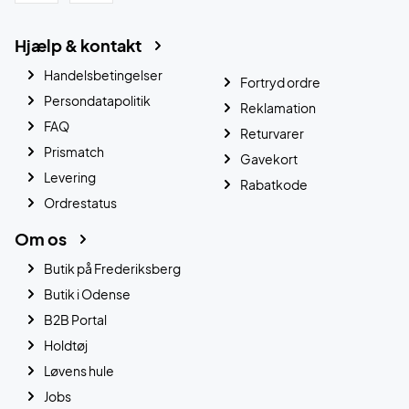
Hjælp & kontakt
Handelsbetingelser
Fortryd ordre
Persondatapolitik
Reklamation
FAQ
Returvarer
Prismatch
Gavekort
Levering
Rabatkode
Ordrestatus
Om os
Butik på Frederiksberg
Butik i Odense
B2B Portal
Holdtøj
Løvens hule
Jobs