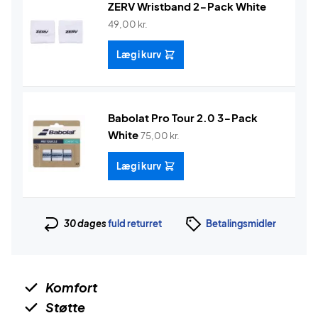
ZERV Wristband 2-Pack White
49,00
kr.
Læg i kurv
Babolat Pro Tour 2.0 3-Pack
White
75,00
kr.
Læg i kurv
30 dages
fuld returret
Betalingsmidler
Komfort
Støtte