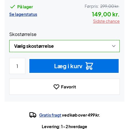
Førpris:
299,00 kr.
På lager
149,00 kr.
Se lagerstatus
Sidste chance
Skostørrelse
Læg i kurv
Favorit
Gratis fragt
ved køb over 499 kr.
Levering: 1-2 hverdage