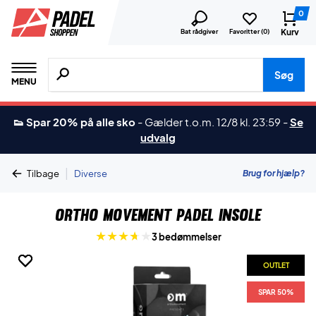
0
Kurv
Bat rådgiver
Favoritter (
0
)
Søg efter produkter, mærker etc.
Søg
MENU
👟 Spar 20% på alle sko
-
Gælder t.o.m. 12/8 kl. 23:59
-
Se
udvalg
|
Brug for hjælp?
Tilbage
Diverse
Ortho Movement Padel Insole
3 bedømmelser
OUTLET
OUTLET
OUTLET
SPAR 50%
SPAR 50%
SPAR 50%