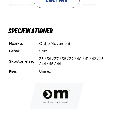
stødende og giver god bounce-back så du hurtigt kan
skifte retning.
Få marginalerne på din side med padel insoles fra Ortho
Specifikationer
Movement
Farve: Sort og blå
Mærke:
Ortho Movement
Farve:
Sort
35 / 36 / 37 / 38 / 39 / 40 / 41 / 42 / 43
Skostørrelse:
/ 44 / 45 / 46
Køn:
Unisex