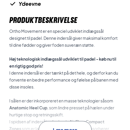
Ydeevne
PRODUKTBESKRIVELSE
Ortho Movement er en speciel udviklet indlægssål
designet til padel. Denne indersål giver maksimal komfort
til dine fødder og giver foden suveræn støtte.
Høj teknologisk indlægssål udviklet til padel - køb nu til
en rigtig god pris!
I denne indersål er der tænkt på det hele, og derfor kan du
forvente en bedre performance og følelse på banen med
disse insoles.
I sålen er der inkorporeret en masse teknologier såsom
Anatomic Heel Cup
, som lindre presset på hælen under
hurtige stop og retningsskift.
I spidsen af indersålen finder du
Air Flow Compact
Zones
som er lavet af
EVA
materiale, som absorberer
Læs mere