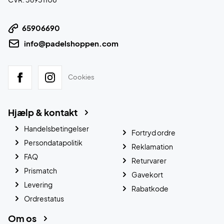
65906690
info@padelshoppen.com
Cookies
Hjælp & kontakt
Handelsbetingelser
Fortryd ordre
Persondatapolitik
Reklamation
FAQ
Returvarer
Prismatch
Gavekort
Levering
Rabatkode
Ordrestatus
Om os