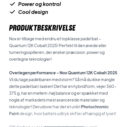
Power og kontrol
Cool design
PRODUKTBESKRIVELSE
Nox er tilbage med endnu et topklasse padel bat –
Quantum 12K Cobalt 2025! Perfekt til den øvede eller
turneringsspilleren, der ønsker præcision, power og
overlegne teknologier!
Overlegen performance – Nox Quantum 12K Cobalt 2025
Vil du tage padelbanen med storm? Så må du ikke mangle
dette padel bat i tasken! Det har en hybridform, vejer 360-
375 g, har en mellem-høj balance og er spækket med
nogle af markedets mest avancerede materialer og
teknologier! Derudover har det et unikt
Photochromic
Paint
design, hvor battets udtryk skifter afhængig af lyset!