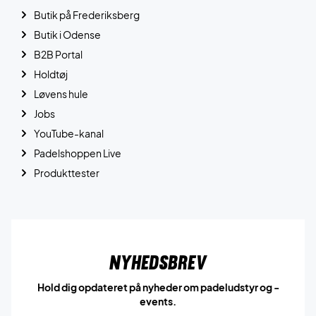
Butik på Frederiksberg
Butik i Odense
B2B Portal
Holdtøj
Løvens hule
Jobs
YouTube-kanal
Padelshoppen Live
Produkttester
Nyhedsbrev
Hold dig opdateret på nyheder om padeludstyr og -
events.