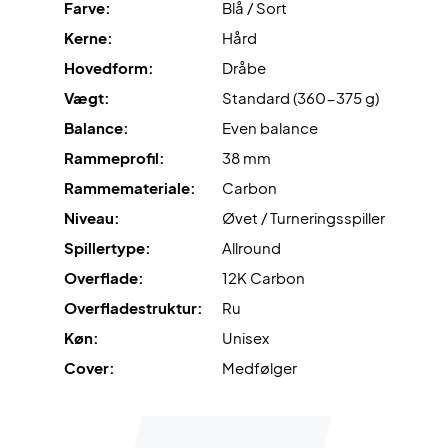
Farve:
Blå / Sort
Custom Grip
er det patenterede grebssystem, der
forbedrer grebet og reducerer vibrationer med op til 29%.
Kerne:
Hård
Hovedform:
Dråbe
Til sidst, kommer battet med
Smart Strap
, der gør det
Vægt:
Standard (360-375 g)
muligt at udskifte stroppen hurtigt og nemt!
Balance:
Even balance
Tag banen med storm – køb dette Nox padel bat i dag!
Rammeprofil:
38 mm
OBS:
Leveres med cover.
Rammemateriale:
Carbon
Niveau:
Øvet / Turneringsspiller
Spillertype:
Allround
Overflade:
12K Carbon
Overfladestruktur:
Ru
Køn:
Unisex
Cover:
Medfølger