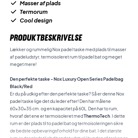
Masser af plads
Termorum
Cool design
PRODUKTBESKRIVELSE
Lækker og rummelig Nox padel taske med plads til masser
af padeludstyr, termoisoleret rum til padel bat og meget
meget mere!
Den perfekte taske - Nox Luxury Open Series Padelbag
Black/Red
Er du på udkig efter den perfekte taske? Så er denne Nox
padel taske lige det du leder efter! Den
har målene
60x30x35 cm. og en kapacitet på 60L. Den har to rum,
hvoraf det ene er termoisoleret med
ThermoTech
. I dette
rum er der plads til to padel bat og termoisoleringen sikre
de bedste opbevaringsforhold for dine bat. I det største