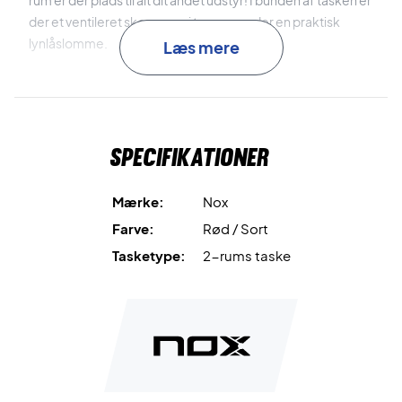
rum er der plads til alt dit andet udstyr! I bunden af tasken er
der et ventileret skorum og i toppen er der en praktisk
lynlåslomme.
Læs mere
På hver side af tasken er der store lynlåslommer til
accessoires, personlige ejendele og meget mere. Tasken
kan desuden bæres via de justerbare og komfortable
Specifikationer
rygsækkestropper eller et
af de to håndtag. Til sidst, så er
den lavet af suveræne materialer og bunden er forstærket
for forbedret slidstærkhed.
Mærke:
Nox
Farve:
Rød / Sort
Perfekt til alt dit udstyr - køb denne padel taske i dag!
Tasketype:
2-rums taske
Mål:
60x30x35 cm.
Kapacitet: 60L.
Farve: Sort og rød.