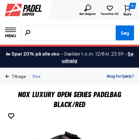
0
Kurv
Bat rådgiver
Favoritter (
0
)
Søg efter produkter, mærker etc.
Søg
MENU
👟 Spar 20% på alle sko
-
Gælder t.o.m. 12/8 kl. 23:59
-
Se
udvalg
|
Brug for hjælp?
Tilbage
Nox
Nox Luxury Open Series Padelbag
Black/Red