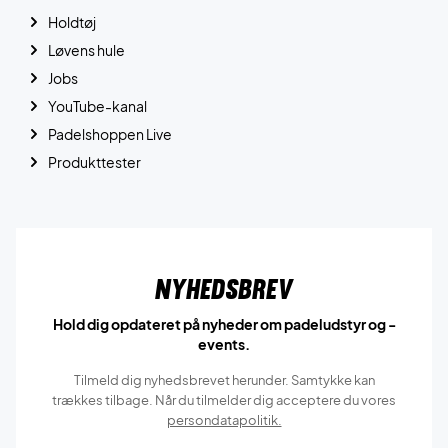
Holdtøj
Løvens hule
Jobs
YouTube-kanal
Padelshoppen Live
Produkttester
Nyhedsbrev
Hold dig opdateret på nyheder om padeludstyr og -
events.
Tilmeld dig nyhedsbrevet herunder. Samtykke kan
trækkes tilbage. Når du tilmelder dig acceptere du vores
persondatapolitik.