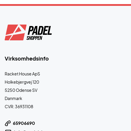
Virksomhedsinfo
Racket House ApS
Holkebjergvej 120
5250 Odense SV
Danmark
CVR: 36931108
65906690