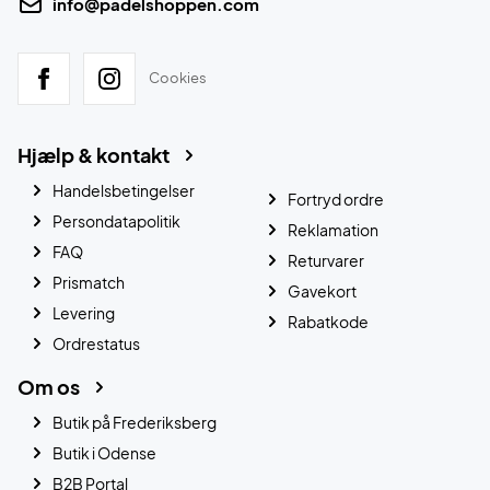
info@padelshoppen.com
Cookies
Hjælp & kontakt
Handelsbetingelser
Fortryd ordre
Persondatapolitik
Reklamation
FAQ
Returvarer
Prismatch
Gavekort
Levering
Rabatkode
Ordrestatus
Om os
Butik på Frederiksberg
Butik i Odense
B2B Portal