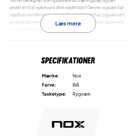
rum er beregnet til at opbevare dit træningstøj, og det
andet er til at opbevare dine padel bat i! Denne rygsæk har
også en ventileret lomme til dine sko! Hertil har rygsækken
en praktisk net-lomme på hver side, hvor du kan opbevare
Læs mere
dit padel tilbehør, såsom bolde.
Til sidst, så har rygsækken ergonomiske puder i
rygsektionen af tasken og foret, ergonomiske,
Specifikationer
skuldrestropper!
En praktisk og rummelige rygsæk, der er perfekt til at
Mærke:
Nox
transportere dit tøj og udstyr til, og fra, træning, kamp
Farve:
Blå
eller turnering! - Køb en Nox AT10 Padel Backpack i dag!
Tasketype:
Rygsæk
Mål: 50 x 35 x 20 cm
Kapacitet: 32 liter
Farve: Blå, grå og sort