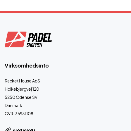
Virksomhedsinfo
Racket House ApS
Holkebjergvej 120
5250 Odense SV
Danmark
CVR: 36931108
65906690