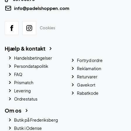
info@padelshoppen.com
Cookies
Hjælp & kontakt
Handelsbetingelser
Fortryd ordre
Persondatapolitik
Reklamation
FAQ
Returvarer
Prismatch
Gavekort
Levering
Rabatkode
Ordrestatus
Om os
Butik på Frederiksberg
Butik i Odense