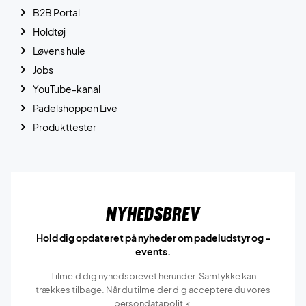
B2B Portal
Holdtøj
Løvens hule
Jobs
YouTube-kanal
Padelshoppen Live
Produkttester
Nyhedsbrev
Hold dig opdateret på nyheder om padeludstyr og -
events.
Tilmeld dig nyhedsbrevet herunder. Samtykke kan
trækkes tilbage. Når du tilmelder dig acceptere du vores
persondatapolitik.