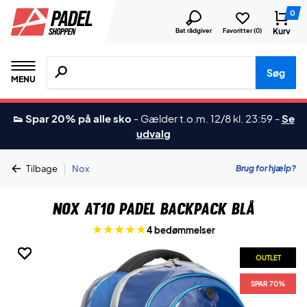
0
Kurv
Bat rådgiver
Favoritter (
0
)
Søg efter produkter, mærker etc.
Søg
MENU
👟 Spar 20% på alle sko
-
Gælder t.o.m. 12/8 kl. 23:59
-
Se
udvalg
|
Brug for hjælp?
Tilbage
Nox
Nox AT10 Padel Backpack Blå
4 bedømmelser
OUTLET
OUTLET
OUTLET
OUTLET
OUTLET
SPAR 70%
SPAR 70%
SPAR 70%
SPAR 70%
SPAR 70%