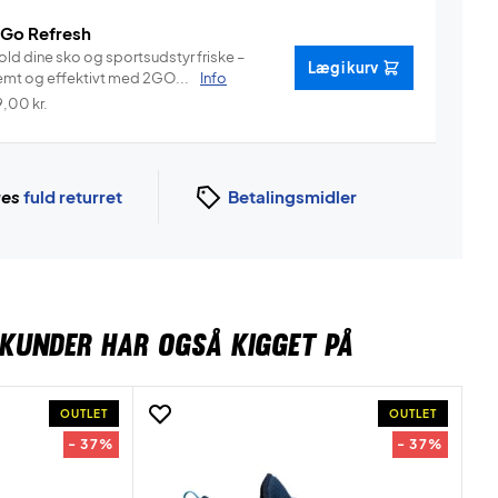
 Go Refresh
old dine sko og sportsudstyr friske –
Læg i kurv
emt og effektivt med 2GO...
Info
9,00
kr.
ges
fuld returret
Betalingsmidler
KUNDER HAR OGSÅ KIGGET PÅ
OUTLET
OUTLET
- 37%
- 37%