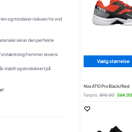
ten og mindsker risikoen for vrid
terialer sikrer den perfekte
e forstærkning fremmer skoens
Vælg størrelse
r stabilt og skridsikkert på
Nox AT10 Pro Black/Red
o!
Førpris:
895,00
564,00 