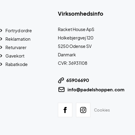
Virksomhedsinfo
Racket House ApS
Fortryd ordre
Holkebjergvej 120
Reklamation
5250 Odense SV
Returvarer
Danmark
Gavekort
CVR: 36931108
Rabatkode
65906690
info@padelshoppen.com
Cookies