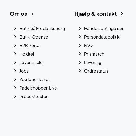
Om os
Hjælp & kontakt
Butik på Frederiksberg
Handelsbetingelser
Butik i Odense
Persondatapolitik
B2B Portal
FAQ
Holdtøj
Prismatch
Løvens hule
Levering
Jobs
Ordrestatus
YouTube-kanal
Padelshoppen Live
Produkttester