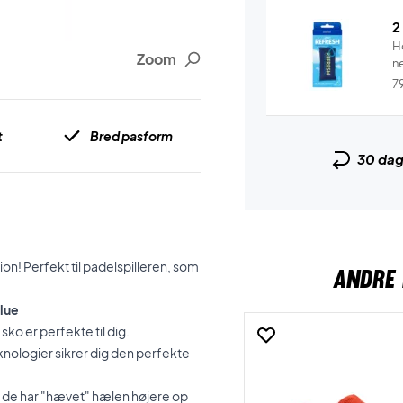
2
H
Zoom
n
7
t
Bred pasform
30 da
ion! Perfekt til padelspilleren, som
ANDRE 
Blue
sko er perfekte til dig.
nologier sikrer dig den perfekte
 de har "hævet" hælen højere op