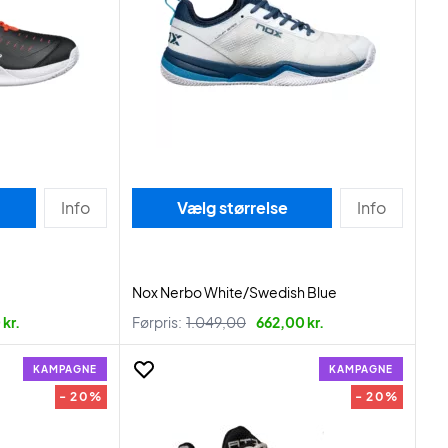
Info
Vælg størrelse
Info
Nox Nerbo White/Swedish Blue
kr.
Førpris:
1.049,00
662,00 kr.
KAMPAGNE
KAMPAGNE
- 20%
- 20%