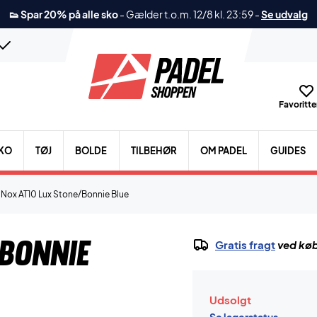
👟 Spar 20% på alle sko
-
Gælder t.o.m. 12/8 kl. 23:59
-
Se udvalg
Favoritter
KO
TØJ
BOLDE
TILBEHØR
OM PADEL
GUIDES
Nox AT10 Lux Stone/Bonnie Blue
Bonnie
Gratis fragt
ved køb
Udsolgt