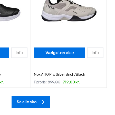
Info
Vælg størrelse
Info
e
Nox AT10 Pro Silver Birch/Black
kr.
Førpris:
899,00
719,00 kr.
Se alle sko