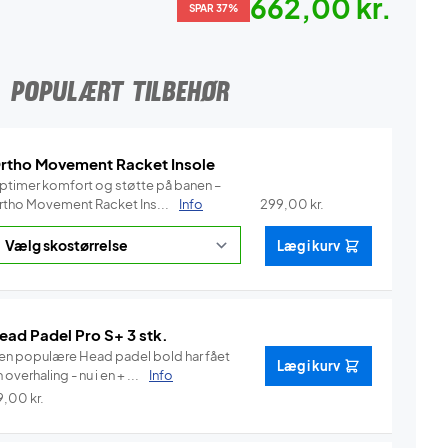
662,00 kr.
SPAR 37%
POPULÆRT TILBEHØR
rtho Movement Racket Insole
ptimer komfort og støtte på banen –
rtho Movement Racket Ins...
Info
299,00
kr.
Læg i kurv
ead Padel Pro S+ 3 stk.
en populære Head padel bold har fået
Læg i kurv
 overhaling - nu i en + ...
Info
9,00
kr.