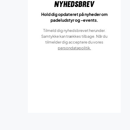
Nyhedsbrev
Hold dig opdateret på nyheder om
padeludstyr og -events.
Tilmeld dig nyhedsbrevet herunder.
Samtykke kan trækkes tilbage. Når du
tilmelder dig acceptere du vores
persondatapolitik.