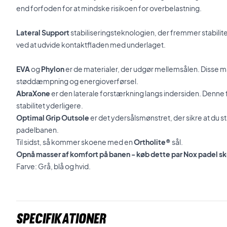
end forfoden for at mindske risikoen for overbelastning.
Lateral Support
stabiliseringsteknologien, der fremmer stabilite
ved at udvide kontaktfladen med underlaget.
EVA
og
Phylon
er de materialer, der udgør mellemsålen. Disse ma
støddæmpning og energioverførsel.
AbraXone
er den laterale forstærkning langs indersiden. Denn
stabilitet yderligere.
Optimal Grip Outsole
er det ydersålsmønstret, der sikre at du stå
padelbanen.
Til sidst, så kommer skoene med en
Ortholite®
sål.
Opnå masser af komfort på banen - køb dette par Nox padel sk
Farve: Grå, blå og hvid.
Specifikationer