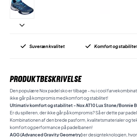
Suveræn kvalitet
Komfort og stabilite
PRODUKTBESKRIVELSE
Den populære
Nox
padel sko er tilbage - nu i cool farvekombinat
ikke går på kompromis med komfort og stabilitet!
Ultimativ komfort og stabilitet - Nox AT10 Lux Stone/Bonnie 
Er du spilleren, der ikke går på kompromis? Så er dette par padel 
Kombinationen af den brede pasform, kvalitetsmaterialer og tek
komfort og performance på padelbanen!
AGG (Advanced Gravity Geometry)
er designteknologien, hvor