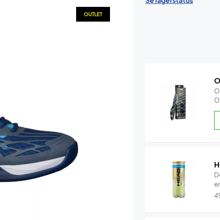
Se lagerstatus
OUTLET
O
O
O
H
D
en
4