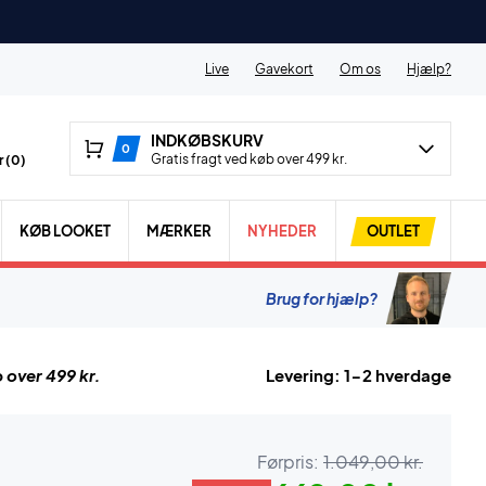
Live
Gavekort
Om os
Hjælp?
INDKØBSKURV
0
Gratis fragt ved køb over 499 kr.
 (
0
)
KØB LOOKET
MÆRKER
NYHEDER
OUTLET
Brug for hjælp?
 over 499 kr.
Levering: 1-2 hverdage
Førpris:
1.049,00 kr.