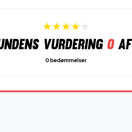
undens vurdering
0
af
0 bedømmelser