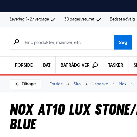
Levering: 1-2 hverdage
30 dages returret
Bedste udvalg
Søg efter produkter, mærker etc.
Søg
FORSIDE
BAT
BAT RÅDGIVER
TASKER
S
Tilbage
Forside
Sko
Herre sko
Nox
Nox AT10 Lux Stone/
Blue