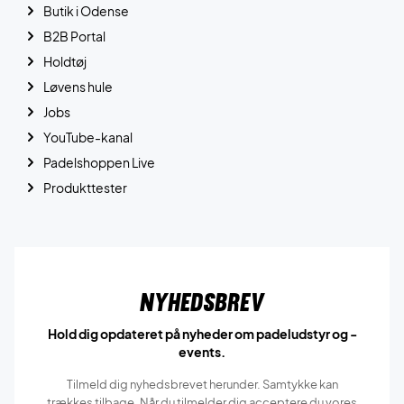
Butik i Odense
B2B Portal
Holdtøj
Løvens hule
Jobs
YouTube-kanal
Padelshoppen Live
Produkttester
Nyhedsbrev
Hold dig opdateret på nyheder om padeludstyr og -
events.
Tilmeld dig nyhedsbrevet herunder. Samtykke kan
trækkes tilbage. Når du tilmelder dig acceptere du vores