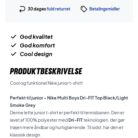
30 dages
fuld returret
Betalingsmidler
God kvalitet
God komfort
Cool design
PRODUKTBESKRIVELSE
Cool og funktionel Nike junior t-shirt!
Perfekt til junior – Nike Multi Boys Dri-FIT Top Black/Light
Smoke Grey
Denne lette junior t-shirt er perfekt til tennisbanen. Den er
lavet af 100% polyester med
Dri-FIT
teknologien, der gør
trøjen mere åndbar og hurtigtørrende. Til sidst, har den et
klassisk design.