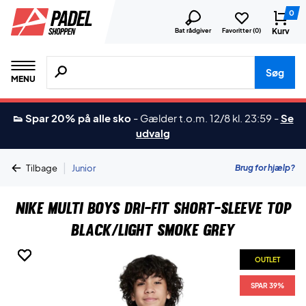
0
Kurv
Bat rådgiver
Favoritter (
0
)
Søg efter produkter, mærker etc.
Søg
MENU
👟 Spar 20% på alle sko
-
Gælder t.o.m. 12/8 kl. 23:59
-
Se
udvalg
|
Brug for hjælp?
Tilbage
Junior
Nike Multi Boys Dri-FIT Short-Sleeve Top
Black/Light Smoke Grey
OUTLET
OUTLET
OUTLET
SPAR 39%
SPAR 39%
SPAR 39%