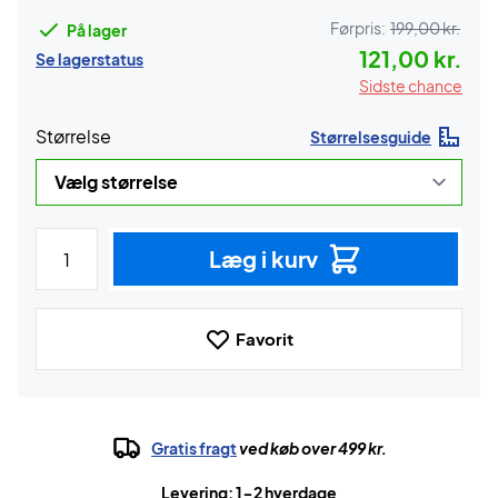
Førpris:
199,00 kr.
På lager
121,00 kr.
Se lagerstatus
Sidste chance
Størrelse
Størrelsesguide
Læg i kurv
Favorit
Gratis fragt
ved køb over 499 kr.
Levering: 1-2 hverdage