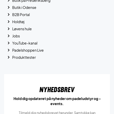
Butik på Frederiksberg
Butik i Odense
B2B Portal
Holdtøj
Løvens hule
Jobs
YouTube-kanal
Padelshoppen Live
Produkttester
Nyhedsbrev
Hold dig opdateret på nyheder om padeludstyr og -
events.
Tilmeld dig nyhedsbrevet herunder. Samtykke kan