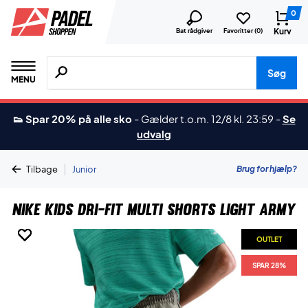
0
Kurv
Bat rådgiver
Favoritter (
0
)
Søg efter produkter, mærker etc.
Søg
MENU
👟 Spar 20% på alle sko
-
Gælder t.o.m. 12/8 kl. 23:59
-
Se
udvalg
|
Brug for hjælp?
Tilbage
Junior
Nike Kids Dri-FIT Multi Shorts Light Army
OUTLET
OUTLET
OUTLET
OUTLET
OUTLET
SPAR 28%
SPAR 28%
SPAR 28%
SPAR 28%
SPAR 28%