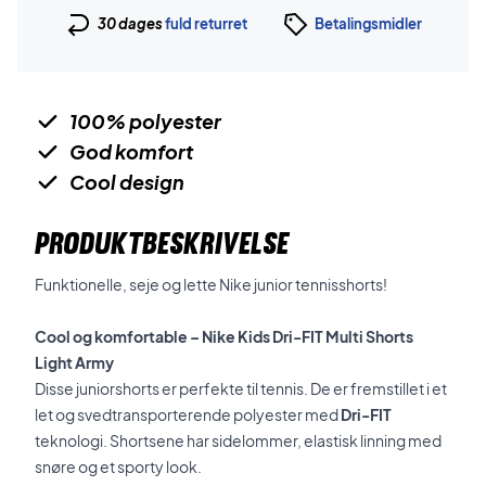
30 dages
fuld returret
Betalingsmidler
100% polyester
God komfort
Cool design
PRODUKTBESKRIVELSE
Funktionelle, seje og lette Nike junior tennisshorts!
Cool og komfortable – Nike Kids Dri-FIT Multi Shorts
Light Army
Disse juniorshorts er perfekte til tennis. De er fremstillet i et
let og svedtransporterende polyester med
Dri-FIT
teknologi. Shortsene har sidelommer, elastisk linning med
snøre og et sporty look.