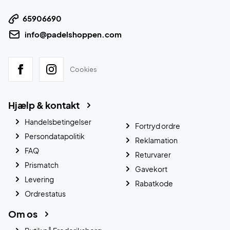
65906690
info@padelshoppen.com
Cookies
Hjælp & kontakt
Handelsbetingelser
Fortryd ordre
Persondatapolitik
Reklamation
FAQ
Returvarer
Prismatch
Gavekort
Levering
Rabatkode
Ordrestatus
Om os