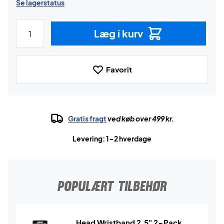
Se lagerstatus
Læg i kurv
Favorit
Gratis fragt
ved køb over 499 kr.
Levering: 1-2 hverdage
POPULÆRT TILBEHØR
Head Wristband 2.5" 2-Pack