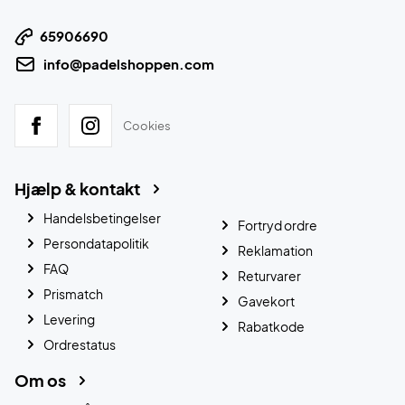
65906690
info@padelshoppen.com
Cookies
Hjælp & kontakt
Handelsbetingelser
Fortryd ordre
Persondatapolitik
Reklamation
FAQ
Returvarer
Prismatch
Gavekort
Levering
Rabatkode
Ordrestatus
Om os