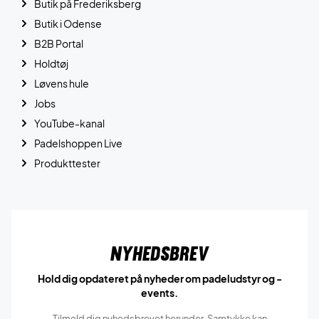
Butik på Frederiksberg
Butik i Odense
B2B Portal
Holdtøj
Løvens hule
Jobs
YouTube-kanal
Padelshoppen Live
Produkttester
Nyhedsbrev
Hold dig opdateret på nyheder om padeludstyr og -
events.
Tilmeld dig nyhedsbrevet herunder. Samtykke kan