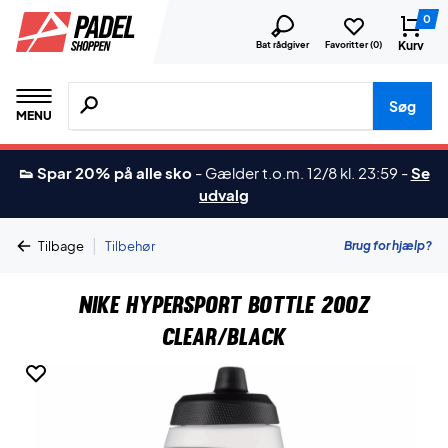
0
Kurv
Bat rådgiver
Favoritter (
0
)
Søg efter produkter, mærker etc.
Søg
MENU
👟 Spar 20% på alle sko
-
Gælder t.o.m. 12/8 kl. 23:59
-
Se
udvalg
|
Brug for hjælp?
Tilbage
Tilbehør
Nike Hypersport Bottle 20oz
Clear/Black