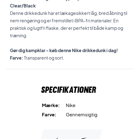
Clear/Black
Denne drikkedunk har et lækagesikkert låg, bred åbning til
nem rengøring og er fremstillet i BPA-fri materialer. En
praktisk og lugtfri flaske, der er perfekt til både kamp og
træning.
Gør dig kampklar – køb denne Nike drikkedunk i dag!
Farve:
Transparent og sort.
Specifikationer
Mærke:
Nike
Farve:
Gennemsigtig