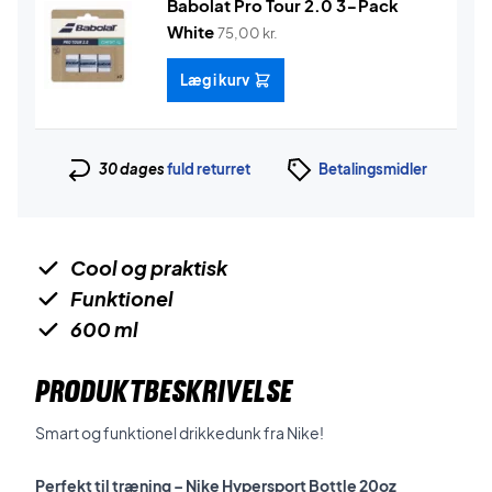
Babolat Pro Tour 2.0 3-Pack
White
75,00
kr.
Læg i kurv
30 dages
fuld returret
Betalingsmidler
Cool og praktisk
Funktionel
600 ml
PRODUKTBESKRIVELSE
Smart og funktionel drikkedunk fra Nike!
Perfekt til træning – Nike Hypersport Bottle 20oz