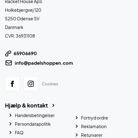
Racket House ApS
Holkebjergvej 120
5250 Odense SV
Danmark
CVR: 36931108
65906690
info@padelshoppen.com
Cookies
Hjælp & kontakt
Handelsbetingelser
Fortryd ordre
Persondatapolitik
Reklamation
FAQ
Returvarer