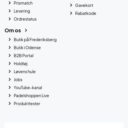
Prismatch
Gavekort
Levering
Rabatkode
Ordrestatus
Om os
Butik på Frederiksberg
Butik i Odense
B2B Portal
Holdtøj
Løvens hule
Jobs
YouTube-kanal
Padelshoppen Live
Produkttester