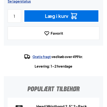
Se lagerstatus
Læg i kurv
Favorit
Gratis fragt
ved køb over 499 kr.
Levering: 1-2 hverdage
POPULÆRT TILBEHØR
Head Wristband 2.5" 2-Pack