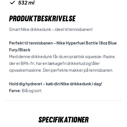
532 ml
PRODUKTBESKRIVELSE
Smart Nike drikkedunk – ideel til tennisbanen!
Perfekt til tennisbanen – Nike Hyperfuel Bottle 18oz Blue
Fury/Black
Med denne drikkedunk får du en praktisk squeeze-flaske,
der er BPA-fri, har en lækagefri drikketud og tåler
opvaskemaskine. Den perfekte makker på tennisbanen.
Hold dig hydreret – køb din Nike drikkedunk i dag!
Farve:
Blå og sort.
Specifikationer