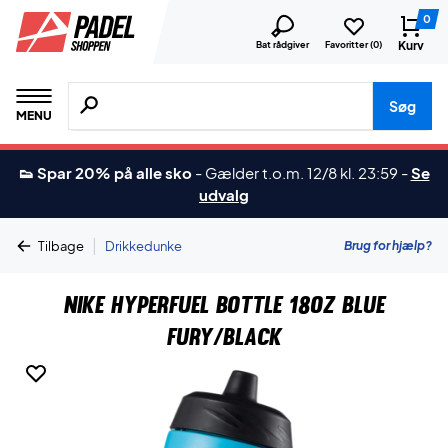
0
Kurv
Bat rådgiver
Favoritter (
0
)
Søg efter produkter, mærker etc.
Søg
MENU
👟 Spar 20% på alle sko
-
Gælder t.o.m. 12/8 kl. 23:59
-
Se
udvalg
|
Brug for hjælp?
Tilbage
Drikkedunke
Nike Hyperfuel Bottle 18oz Blue
Fury/Black