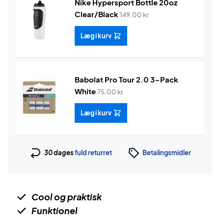
Nike Hypersport Bottle 20oz
Clear/Black
149,00
kr.
Læg i kurv
Babolat Pro Tour 2.0 3-Pack
White
75,00
kr.
Læg i kurv
30 dages
fuld returret
Betalingsmidler
Cool og praktisk
Funktionel