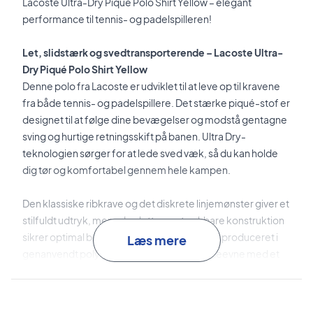
Lacoste Ultra-Dry Piqué Polo Shirt Yellow – elegant
performance til tennis- og padelspilleren!
Let, slidstærk og svedtransporterende – Lacoste Ultra-
Dry Piqué Polo Shirt Yellow
Denne polo fra Lacoste er udviklet til at leve op til kravene
fra både tennis- og padelspillere. Det stærke piqué-stof er
designet til at følge dine bevægelser og modstå gentagne
sving og hurtige retningsskift på banen. Ultra Dry-
teknologien sørger for at lede sved væk, så du kan holde
dig tør og komfortabel gennem hele kampen.
Den klassiske ribkrave og det diskrete linjemønster giver et
stilfuldt udtryk, mens den lette og strækbare konstruktion
sikrer optimal bevægelsesfrihed. Poloen er produceret i
Læs mere
genanvendt polyester for at kombinere ydeevne med et
mere bæredygtigt valg.
Føl dig komfortabel og se skarp ud – bestil din Lacoste