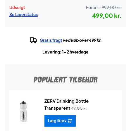
Udsolgt
Førpris:
999,00 kr.
Se lagerstatus
499,00 kr.
Gratis fragt
ved køb over 499 kr.
Levering: 1-2 hverdage
POPULÆRT TILBEHØR
ZERV Drinking Bottle
Transparent
49,00
kr.
Læg i kurv