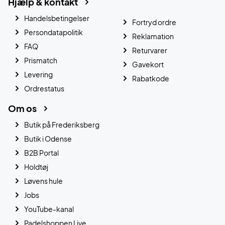
Hjælp & kontakt
Handelsbetingelser
Fortryd ordre
Persondatapolitik
Reklamation
FAQ
Returvarer
Prismatch
Gavekort
Levering
Rabatkode
Ordrestatus
Om os
Butik på Frederiksberg
Butik i Odense
B2B Portal
Holdtøj
Løvens hule
Jobs
YouTube-kanal
Padelshoppen Live