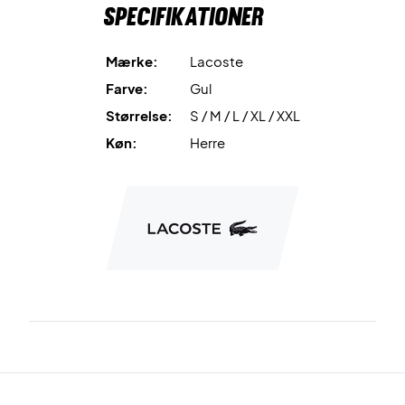
Specifikationer
Ultra-Dry Piqué Polo i dag!
Farve: Gul.
Materiale: Ydre lag: 100% polyester / Skulder del: 92%
Mærke:
Lacoste
polyester, 8% elastan / Krave: 98% polyester, 2% elastan.
Farve:
Gul
Størrelse:
S / M / L / XL / XXL
Køn:
Herre