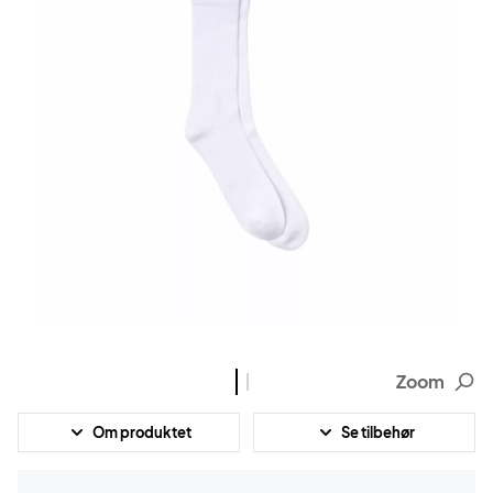
Zoom
Om produktet
Se tilbehør