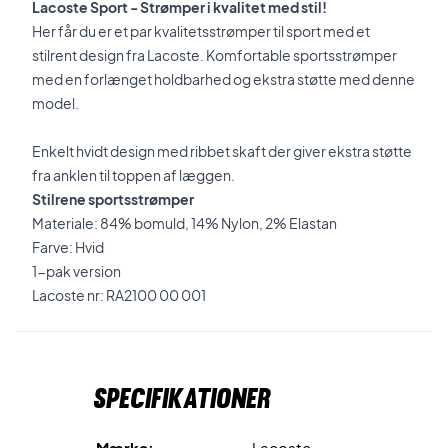
Lacoste Sport - Strømper i kvalitet med stil!
Her får du er et par kvalitetsstrømper til sport med et
stilrent design fra Lacoste. Komfortable sportsstrømper
med en forlænget holdbarhed og ekstra støtte med denne
model.
Enkelt hvidt design med ribbet skaft der giver ekstra støtte
fra anklen til toppen af læggen.
Stilrene
sportsstrømper
Materiale: 84% bomuld, 14% Nylon, 2% Elastan
Farve: Hvid
1-pak version
Lacoste nr: RA2100 00 001
Specifikationer
Mærke:
Lacoste