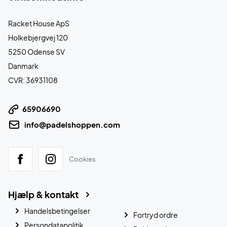
Racket House ApS
Holkebjergvej 120
5250 Odense SV
Danmark
CVR: 36931108
65906690
info@padelshoppen.com
Cookies
Hjælp & kontakt
Handelsbetingelser
Fortryd ordre
Persondatapolitik