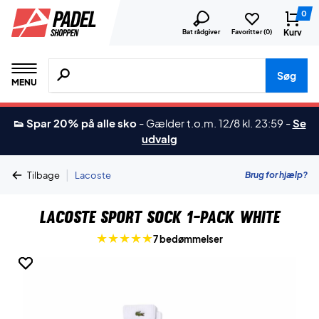
0
Kurv
Bat rådgiver
Favoritter (
0
)
Søg efter produkter, mærker etc.
Søg
MENU
👟 Spar 20% på alle sko
-
Gælder t.o.m. 12/8 kl. 23:59
-
Se
udvalg
|
Brug for hjælp?
Tilbage
Lacoste
Lacoste Sport Sock 1-pack White
7 bedømmelser