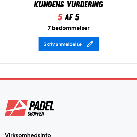
Kundens vurdering
5
af 5
7 bedømmelser
Skriv anmeldelse
Virksomhedsinfo