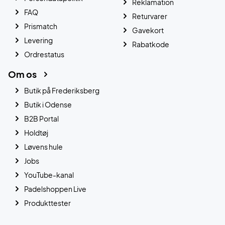
Reklamation
FAQ
Returvarer
Prismatch
Gavekort
Levering
Rabatkode
Ordrestatus
Om os
Butik på Frederiksberg
Butik i Odense
B2B Portal
Holdtøj
Løvens hule
Jobs
YouTube-kanal
Padelshoppen Live
Produkttester