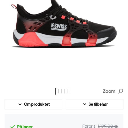
Zoom
Om produktet
Se tilbehør
Førpris:
1.199,00 kr.
På lager