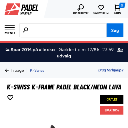
0
Kurv
Bat rådgiver
Favoritter (
0
)
Søg efter produkter, mærker etc.
Søg
MENU
👟 Spar 20% på alle sko
-
Gælder t.o.m. 12/8 kl. 23:59
-
Se
udvalg
|
Brug for hjælp?
Tilbage
K-Swiss
K-Swiss K-Frame Padel Black/Neon Lava
OUTLET
OUTLET
OUTLET
OUTLET
OUTLET
OUTLET
SPAR 30%
SPAR 30%
SPAR 30%
SPAR 30%
SPAR 30%
SPAR 30%