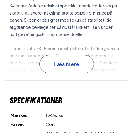
K-Frame Padel er udviklet specifikt til padelspillere og er
skabt til at levere maksimal støtte og performance på
banen. Skoen er designet med fokus på stabilitet i de
afgørende bevægelser, så du står sikkert – selv under
hurtige retningsskift og intense dueller.
Den innovative
K-Frame konstruktion
i forfoden giver en
markant forbedret stabilitet, hvilket gør skoen ideel til
aggressive bevægelser og sideværts arbejde. Samtidig
Læs mere
sikrer den padelspecifikke
ydersål i slidstærkt gummi
et
solidt greb og optimal bevægelsesfrihed på banen.
Hyper Foam
mellemsålen giver en blød og responsiv
Specifikationer
stødabsorbering, som øger komforten og hjælper dig
gennem lange kampe.
Mærke:
K-Swiss
CMEVA
bidrager til en let og komfortabel følelse med god
Farve:
Sort
energireturnering i hvert skridt.
40 / 41 / 41,5 / 42 / 42,5 / 43 / 44 /