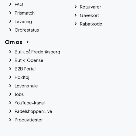
FAQ
Returvarer
Prismatch
Gavekort
Levering
Rabatkode
Ordrestatus
Om os
Butik på Frederiksberg
Butik i Odense
B2B Portal
Holdtøj
Løvens hule
Jobs
YouTube-kanal
Padelshoppen Live
Produkttester