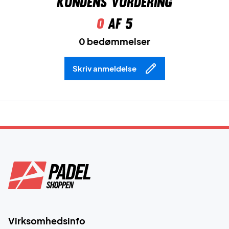
Kundens vurdering
0
af 5
0 bedømmelser
Skriv anmeldelse
Virksomhedsinfo