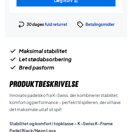
Læg i kurv
30 dages
fuld returret
Betalingsmidler
Maksimal stabilitet
Let stødabsorbering
Bred pasform
PRODUKTBESKRIVELSE
Innovativ padelsko fra K-Swiss, der kombinerer stabilitet,
komfort og performance – perfekt til spilleren, der vil have
det maksimale ud af sit spil!
Stabilitet og komfort i topklasse – K-Swiss K-Frame
Padel Black/Neon Lava