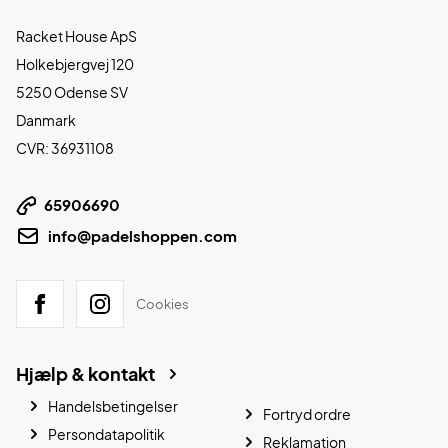
Racket House ApS
Holkebjergvej 120
5250 Odense SV
Danmark
CVR: 36931108
65906690
info@padelshoppen.com
Cookies
Hjælp & kontakt
Handelsbetingelser
Fortryd ordre
Persondatapolitik
Reklamation