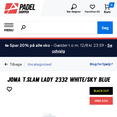
0
Kurv
Bat rådgiver
Favoritter (
0
)
Søg efter produkter, mærker etc.
Søg
MENU
👟 Spar 20% på alle sko
-
Gælder t.o.m. 12/8 kl. 23:59
-
Se
udvalg
|
Brug for hjælp?
Tilbage
Uncategorized
Joma T.Slam Lady 2332 White/Sky Blue
BLACK OUT
BLACK OUT
BLACK OUT
BLACK OUT
BLACK OUT
SPAR 40%
SPAR 40%
SPAR 40%
SPAR 40%
SPAR 40%