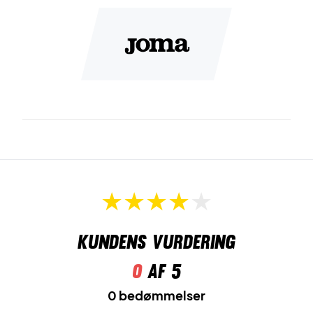
Padel sko i slidstærke materialer og med god stabilitet
Alt i alt får du en sko i et lækkert design, samtidig med at
komforten er i top, grundet stabiliteten og
stødabsorberingen.
Kundens vurdering
0
af 5
0 bedømmelser