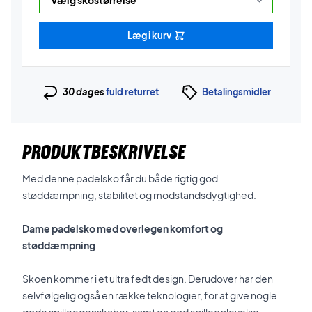
Læg i kurv
30 dages
fuld returret
Betalingsmidler
PRODUKTBESKRIVELSE
Med denne padelsko får du både rigtig god
støddæmpning, stabilitet og modstandsdygtighed.
Dame padelsko med overlegen komfort og
støddæmpning
Skoen kommer i et ultra fedt design. Derudover har den
selvfølgelig også en række teknologier, for at give nogle