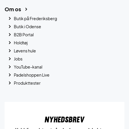
Om os
Butik på Frederiksberg
Butik i Odense
B2B Portal
Holdtøj
Løvens hule
Jobs
YouTube-kanal
Padelshoppen Live
Produkttester
Nyhedsbrev