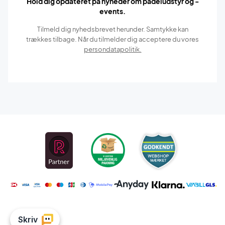
Hold dig opdateret på nyheder om padeludstyr og -
events.
Tilmeld dig nyhedsbrevet herunder. Samtykke kan
trækkes tilbage. Når du tilmelder dig acceptere du vores
persondatapolitik.