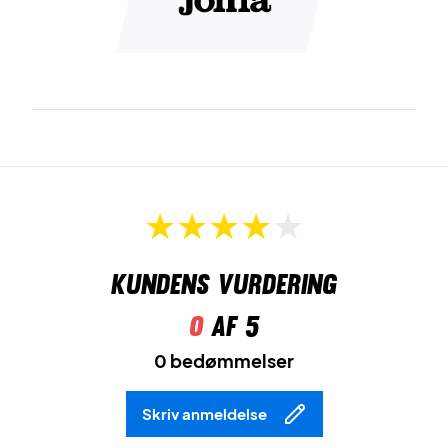
Mørk komforten på banen - Køb dette par i dag!
Farve: Mørkeblå.
Kundens vurdering
0
af 5
0 bedømmelser
Skriv anmeldelse