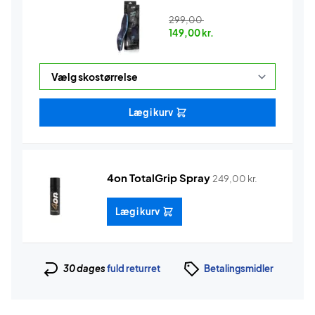
299,00
149,00
kr.
Læg i kurv
4on TotalGrip Spray
249,00
kr.
Læg i kurv
30 dages
fuld returret
Betalingsmidler