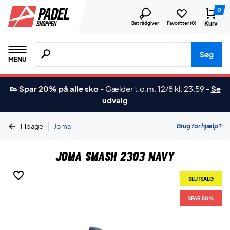
0
Kurv
Bat rådgiver
Favoritter (
0
)
Søg efter produkter, mærker etc.
Søg
MENU
👟 Spar 20% på alle sko
-
Gælder t.o.m. 12/8 kl. 23:59
-
Se
udvalg
|
Brug for hjælp?
Tilbage
Joma
Joma Smash 2303 Navy
SLUTSALG
SPAR 50%