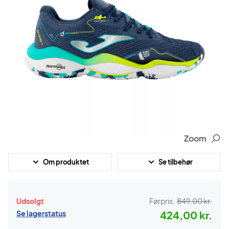
Zoom
Om produktet
Se tilbehør
Udsolgt
Førpris:
849,00 kr.
Se lagerstatus
424,00 kr.