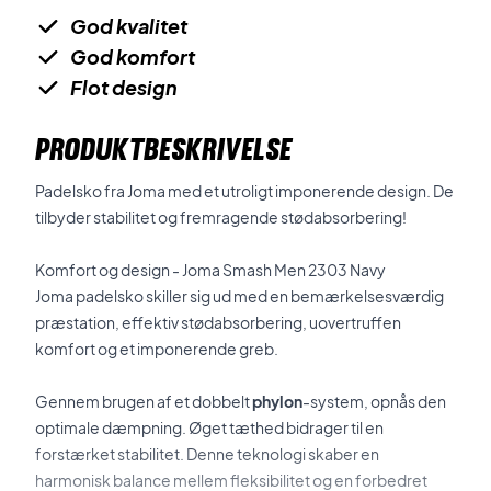
God kvalitet
God komfort
Flot design
PRODUKTBESKRIVELSE
Padelsko fra Joma med et utroligt imponerende design. De
tilbyder stabilitet og fremragende stødabsorbering!
Komfort og design - Joma Smash Men 2303 Navy
Joma padelsko skiller sig ud med en bemærkelsesværdig
præstation, effektiv stødabsorbering, uovertruffen
komfort og et imponerende greb.
Gennem brugen af et dobbelt
phylon
-system, opnås den
optimale dæmpning. Øget tæthed bidrager til en
forstærket stabilitet. Denne teknologi skaber en
harmonisk balance mellem fleksibilitet og en forbedret