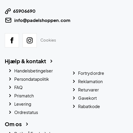
65906690
info@padelshoppen.com
Cookies
Hjælp & kontakt
Handelsbetingelser
Fortryd ordre
Persondatapolitik
Reklamation
FAQ
Returvarer
Prismatch
Gavekort
Levering
Rabatkode
Ordrestatus
Om os