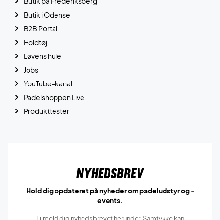
Butik på Frederiksberg
Butik i Odense
B2B Portal
Holdtøj
Løvens hule
Jobs
YouTube-kanal
Padelshoppen Live
Produkttester
Nyhedsbrev
Hold dig opdateret på nyheder om padeludstyr og -
events.
Tilmeld dig nyhedsbrevet herunder. Samtykke kan