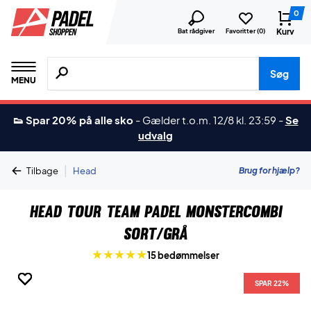
0
Kurv
Bat rådgiver
Favoritter (
0
)
Søg efter produkter, mærker etc.
Søg
MENU
👟 Spar 20% på alle sko
-
Gælder t.o.m. 12/8 kl. 23:59
-
Se
udvalg
|
Brug for hjælp?
Tilbage
Head
Head Tour Team Padel Monstercombi
Sort/Grå
15 bedømmelser
SPAR 22%
SPAR 22%
SPAR 22%
SPAR 22%
SPAR 22%
SPAR 22%
SPAR 22%