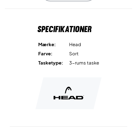
ene rum har
CCT (Climate Control Technology)
, som er
teknologien, som sikrer den bedste opbevaring af dine
padelbat. Med CCT undgår dine bat
Specifikationer
temperatursvingninger og fugt.
Du opbevarer dine småting og private egendele i et mindre
Mærke:
Head
rum på ydersiden af tasken.
Farve:
Sort
Tasketype:
3-rums taske
De to polstrede skulderstropper, som kan indstilles så de
passer dig, er perfekte til når du skal have tasken på
ryggen. Du kan også bære tasken i håndtagene.
Padeltennis taske med masser af plads! HEAD padel
udstyr i høj kvalitet.
Farve: Sort og grå.
Mål: 60 x 31 x 43 cm