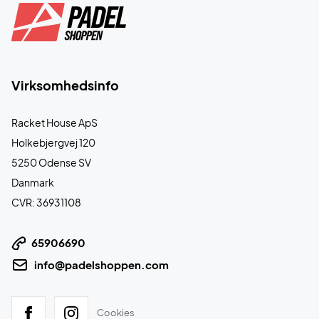
Virksomhedsinfo
Racket House ApS
Holkebjergvej 120
5250 Odense SV
Danmark
CVR: 36931108
65906690
info@padelshoppen.com
Cookies