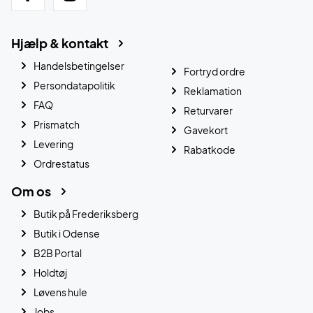
Hjælp & kontakt
Handelsbetingelser
Fortryd ordre
Persondatapolitik
Reklamation
FAQ
Returvarer
Prismatch
Gavekort
Levering
Rabatkode
Ordrestatus
Om os
Butik på Frederiksberg
Butik i Odense
B2B Portal
Holdtøj
Løvens hule
Jobs