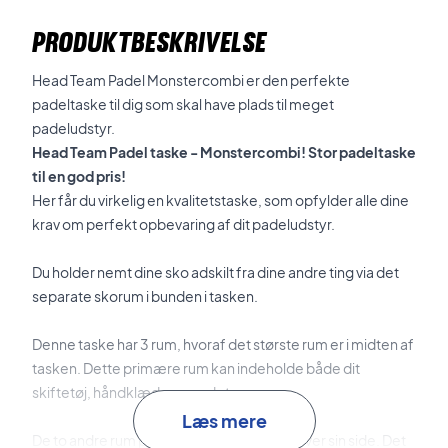
PRODUKTBESKRIVELSE
Head Team Padel Monstercombi er den perfekte
padeltaske til dig som skal have plads til meget
padeludstyr.
Head Team Padel taske - Monstercombi! Stor padeltaske
til en god pris!
Her får du virkelig en kvalitetstaske, som opfylder alle dine
krav om perfekt opbevaring af dit padeludstyr.
Du holder nemt dine sko adskilt fra dine andre ting via det
separate skorum i bunden i tasken.
Denne taske har 3 rum, hvoraf det største rum er i midten af
tasken. Dette primære rum kan indeholde både dit
skiftetøj, håndklæde og andet.
Læs mere
De to andre rum på tasken er placeret på hver sin side. Det