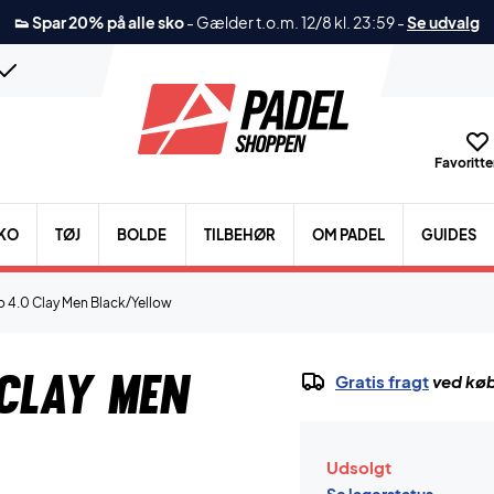
👟 Spar 20% på alle sko
-
Gælder t.o.m. 12/8 kl. 23:59
-
Se udvalg
Favoritter
KO
TØJ
BOLDE
TILBEHØR
OM PADEL
GUIDES
o 4.0 Clay Men Black/Yellow
 Clay Men
Gratis fragt
ved køb
Udsolgt