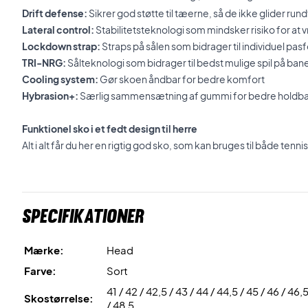
Drift defense:
Sikrer god støtte til
tæerne
, så de ikke glider rund
Lateral control:
Stabilitetsteknologi som mindsker risiko for at 
Lockdown strap:
Straps på sålen som bidrager til individuel pas
TRI-NRG:
Sålteknologi som bidrager til bedst mulige spil på ban
Cooling system:
Gør skoen åndbar for bedre komfort
Hybrasion+:
Særlig sammensætning af gummi for bedre holdb
Funktionel sko i et fedt design til herre
Alt i alt får du her en rigtig god sko, som kan bruges til både tenni
Specifikationer
Mærke:
Head
Farve:
Sort
41 / 42 / 42,5 / 43 / 44 / 44,5 / 45 / 46 / 46,5
Skostørrelse:
/ 48,5