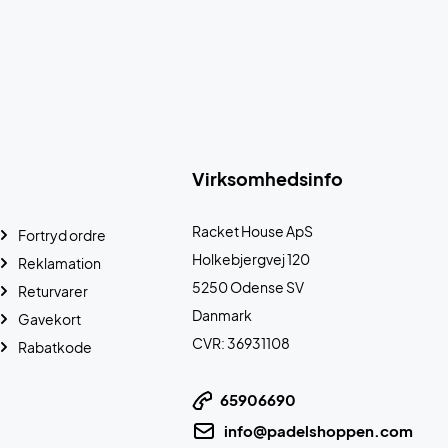
Virksomhedsinfo
Racket House ApS
Fortryd ordre
Holkebjergvej 120
Reklamation
5250 Odense SV
Returvarer
Danmark
Gavekort
CVR: 36931108
Rabatkode
65906690
info@padelshoppen.com