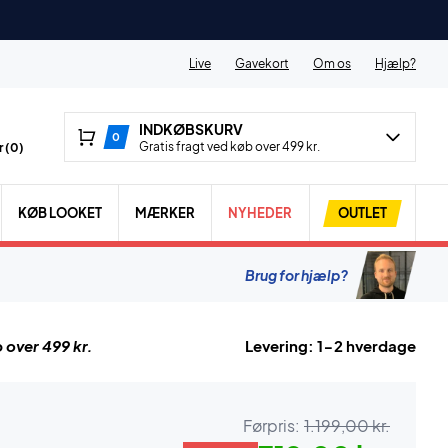
Live
Gavekort
Om os
Hjælp?
INDKØBSKURV
0
Gratis fragt ved køb over 499 kr.
 (
0
)
KØB LOOKET
MÆRKER
NYHEDER
OUTLET
Brug for hjælp?
 over 499 kr.
Levering: 1-2 hverdage
Førpris:
1.199,00 kr.