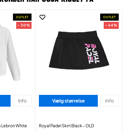
OUTLET
OUTLET
- 30%
- 64%
Info
Vælg størrelse
Info
 Lebron White
Royal Padel Skirt Black - OLD