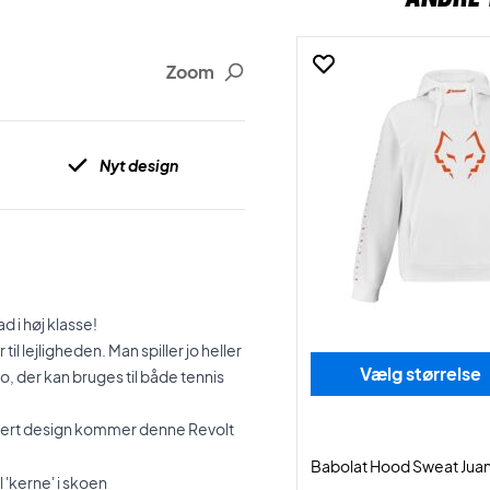
Zoom
Nyt design
 i høj klasse!
il lejligheden. Man spiller jo heller
Vælg størrelse
o, der kan bruges til både tennis
kkert design kommer denne Revolt
Babolat Hood Sweat Juan
 'kerne' i skoen