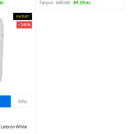
kr.
Førpris:
249,00
89,00 kr.
OUTLET
- 30%
Info
n Lebron White