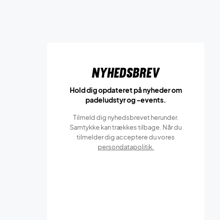
Nyhedsbrev
Hold dig opdateret på nyheder om
padeludstyr og -events.
Tilmeld dig nyhedsbrevet herunder.
Samtykke kan trækkes tilbage. Når du
tilmelder dig acceptere du vores
persondatapolitik.