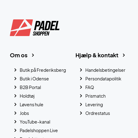
Om os
Hjælp & kontakt
Butik på Frederiksberg
Handelsbetingelser
Butik i Odense
Persondatapolitik
B2B Portal
FAQ
Holdtøj
Prismatch
Løvens hule
Levering
Jobs
Ordrestatus
YouTube-kanal
Padelshoppen Live