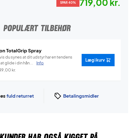
719,00 kr.
SPAR 40%
POPULÆRT TILBEHØR
on TotalGrip Spray
is du synes at dit udstyr har en tendens
Læg i kurv
l at glide i din hån...
Info
49,00
kr.
ges
fuld returret
Betalingsmidler
KUNDER HAR OGSÅ KIGGET PÅ