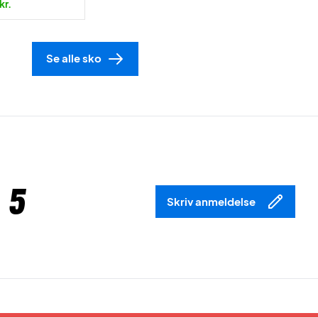
kr.
Se alle sko
 5
Skriv anmeldelse