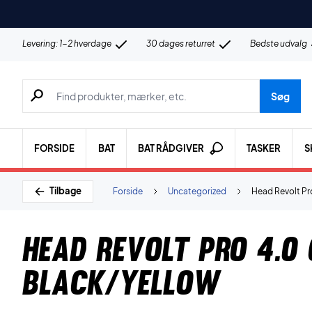
Levering: 1-2 hverdage
30 dages returret
Bedste udvalg
Søg efter produkter, mærker etc.
Søg
FORSIDE
BAT
BAT RÅDGIVER
TASKER
S
Tilbage
Forside
Uncategorized
Head Revolt Pr
Head Revolt Pro 4.0
Black/Yellow