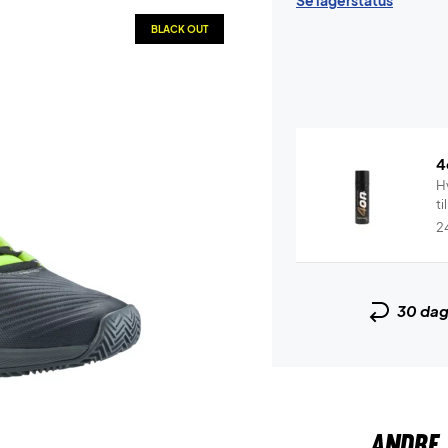
Se lagerstatus
BLACK OUT
4
Hv
ti
2
30 da
ANDRE 