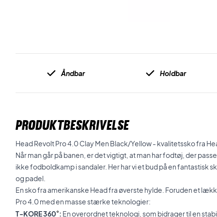
Åndbar
Holdbar
PRODUKTBESKRIVELSE
Head Revolt Pro 4.0 Clay Men Black/Yellow - kvalitetssko fra Head
Når man går på banen, er det vigtigt, at man har fodtøj, der passer t
ikke fodboldkamp i sandaler. Her har vi et bud på en fantastisk sk
og padel.
En sko fra amerikanske Head fra øverste hylde. Foruden et læ
Pro 4.0 med en masse stærke teknologier:
T-KORE 360
°
:
En overordnet teknologi, som bidrager til en stabil