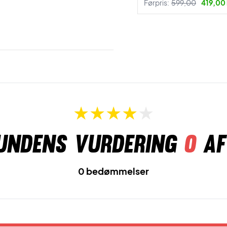
Førpris:
599,00
419,00 
undens vurdering
0
af
0 bedømmelser