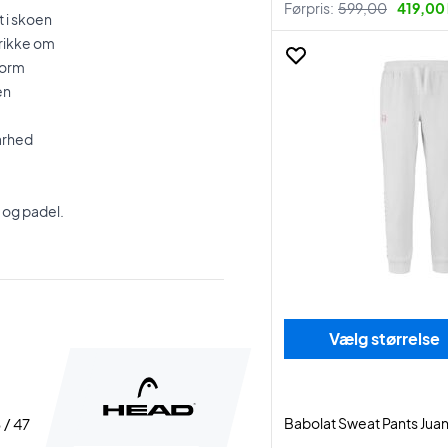
Førpris:
599,00
419,00 
t i skoen
vrikke om
form
en
arhed
s og padel.
Vælg størrelse
 / 47
Babolat Sweat Pants Jua