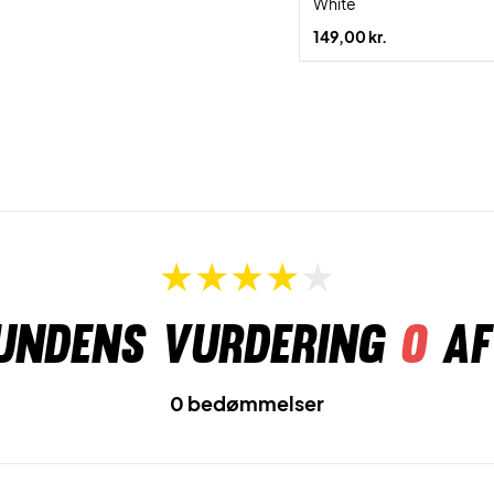
White
149,00 kr.
undens vurdering
0
af
0 bedømmelser