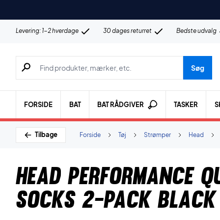
Levering: 1-2 hverdage
30 dages returret
Bedste udvalg
Søg efter produkter, mærker etc.
Søg
FORSIDE
BAT
BAT RÅDGIVER
TASKER
S
Tilbage
Forside
Tøj
Strømper
Head
Head Performance Q
Socks 2-Pack Black