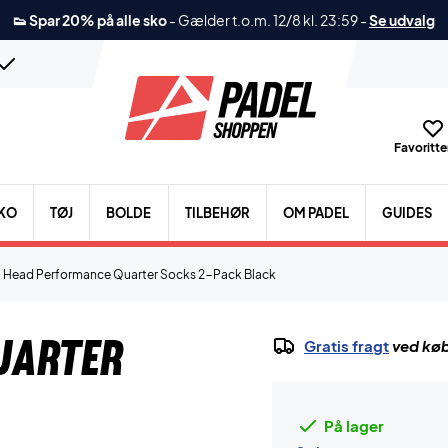
👟 Spar 20% på alle sko
-
Gælder t.o.m. 12/8 kl. 23:59
-
Se udvalg
Favoritter
KO
TØJ
BOLDE
TILBEHØR
OM PADEL
GUIDES
Head Performance Quarter Socks 2-Pack Black
uarter
Gratis fragt
ved køb
På lager