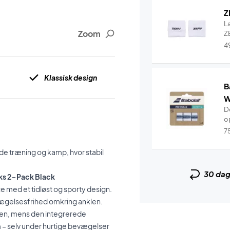
Z
L
Zoom
ZE
4
Klassisk design
B
W
De
o
7
åde træning og kamp, hvor stabil
30 da
cks 2-Pack Black
 med et tidløst og sporty design.
ægelsesfrihed omkring anklen.
ngen, mens den integrerede
 – selv under hurtige bevægelser