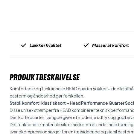
Lækker kvalitet
Masser af komfort
PRODUKTBESKRIVELSE
Komfortable og funktionelle HEAD quarter sokker – ideelle til b
pasform og åndbarhed gør forskellen.
Stabil komfort i klassisk sort – Head Performance Quarter So
Disse unisex strømper fra HEAD kombinerer teknisk performance
Den korte quarter-længde giver et moderne udtryk og god bev
Det funktionelle materiale sikrer høj komfort under hele træni
svangkompression sørger for en tætsiddende og stabil pasform