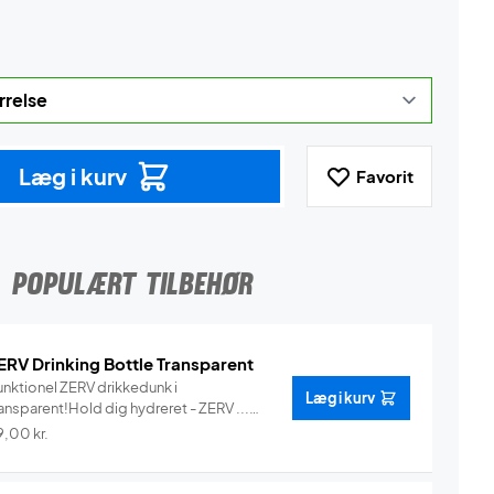
Læg i kurv
Favorit
POPULÆRT TILBEHØR
ERV Drinking Bottle Transparent
unktionel ZERV drikkedunk i
Læg i kurv
ansparent!Hold dig hydreret - ZERV ...
Info
9,00
kr.