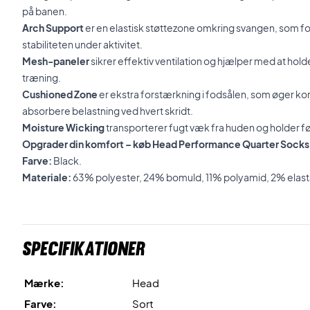
på banen.
Arch Support
er en elastisk støttezone omkring svangen, som 
stabiliteten under aktivitet.
Mesh-paneler
sikrer effektiv ventilation og hjælper med at hol
træning.
Cushioned Zone
er ekstra forstærkning i fodsålen, som øger k
absorbere belastning ved hvert skridt.
Moisture Wicking
transporterer fugt væk fra huden og holder f
Opgrader din komfort – køb Head Performance Quarter Socks 
Farve:
Black.
Materiale:
63% polyester, 24% bomuld, 11% polyamid, 2% elast
Specifikationer
Mærke:
Head
Farve:
Sort