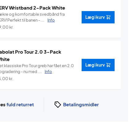
ERV Wristband 2-Pack White
ækre og komfortable svedbånd fra
Læg i kurv
RV!Perfekt til banen - ...
Info
9,00
kr.
abolat Pro Tour 2.0 3-Pack
hite
Læg i kurv
t klassiske Pro Tour greb har fået en 2.0
pgradering - nu med ...
Info
5,00
kr.
ges
fuld returret
Betalingsmidler