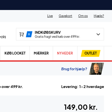
Live
Gavekort
Om os
Hjælp?
INDKØBSKURV
0
Gratis fragt ved køb over 499 kr.
 (
0
)
KØB LOOKET
MÆRKER
NYHEDER
OUTLET
Brug for hjælp?
 over 499 kr.
Levering: 1-2 hverdage
149,00 kr.