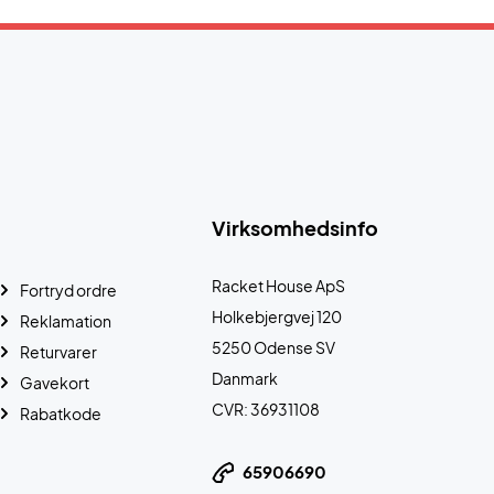
Virksomhedsinfo
Racket House ApS
Fortryd ordre
Holkebjergvej 120
Reklamation
5250 Odense SV
Returvarer
Danmark
Gavekort
CVR: 36931108
Rabatkode
65906690