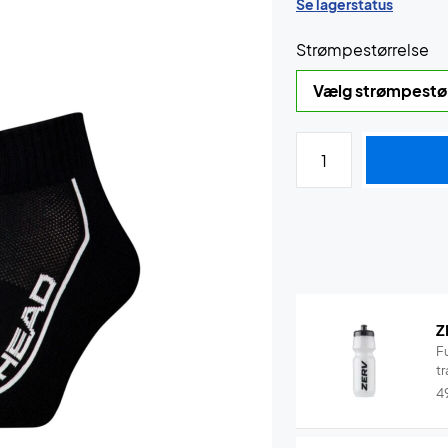
Se lagerstatus
Strømpestørrelse
Z
F
tr
4