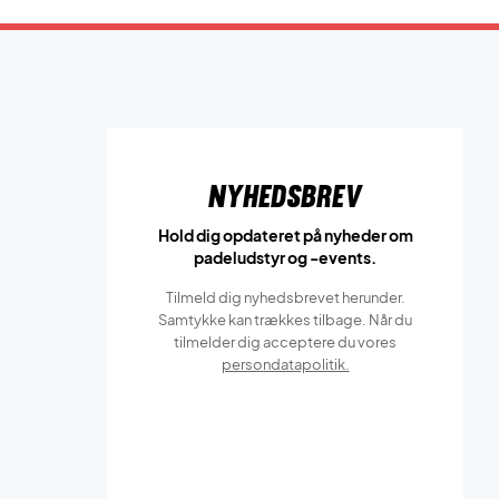
Nyhedsbrev
Hold dig opdateret på nyheder om
padeludstyr og -events.
Tilmeld dig nyhedsbrevet herunder.
Samtykke kan trækkes tilbage. Når du
tilmelder dig acceptere du vores
persondatapolitik.