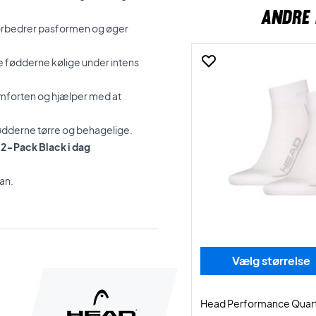
ANDRE 
forbedrer pasformen og øger
de fødderne kølige under intens
omforten og hjælper med at
ødderne tørre og behagelige.
2-Pack Black i dag
an.
Vælg størrelse
Head Performance Quart