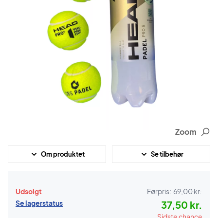
Zoom
Om produktet
Se tilbehør
Udsolgt
Førpris:
69,00 kr.
Se lagerstatus
37,50 kr.
Sidste chance