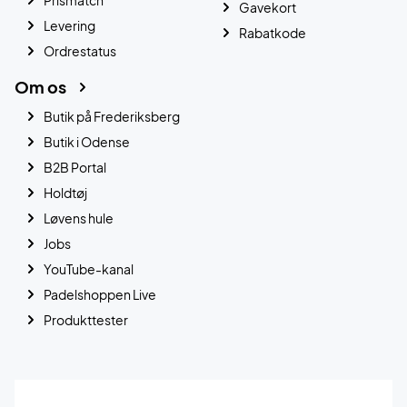
Gavekort
Levering
Rabatkode
Ordrestatus
Om os
Butik på Frederiksberg
Butik i Odense
B2B Portal
Holdtøj
Løvens hule
Jobs
YouTube-kanal
Padelshoppen Live
Produkttester