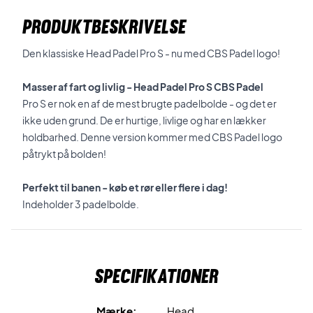
PRODUKTBESKRIVELSE
Den klassiske Head Padel Pro S - nu med CBS Padel logo!
Masser af fart og livlig - Head Padel Pro S CBS Padel
Pro S er nok en af de mest brugte padelbolde - og det er
ikke uden grund. De er hurtige, livlige og har en lækker
holdbarhed. Denne version kommer med CBS Padel logo
påtrykt på bolden!
Perfekt til banen - køb et rør eller flere i dag!
Indeholder 3 padelbolde.
Specifikationer
Mærke:
Head