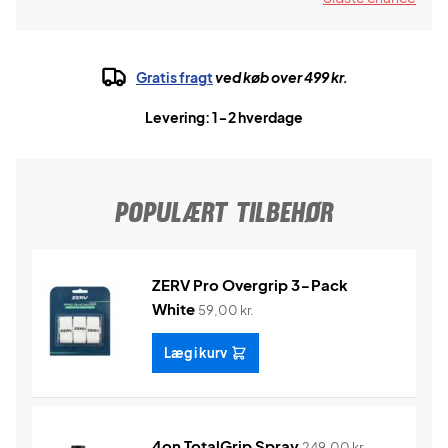
Gratis fragt
ved køb over 499 kr.
Levering: 1-2 hverdage
POPULÆRT TILBEHØR
ZERV Pro Overgrip 3-Pack
White
59,00
kr.
Læg i kurv
4on TotalGrip Spray
249,00
kr.