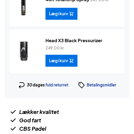
Læg i kurv
Head X3 Black Pressurizer
249,00
kr.
Læg i kurv
30 dages
fuld returret
Betalingsmidler
Lækker kvalitet
God fart
CBS Padel