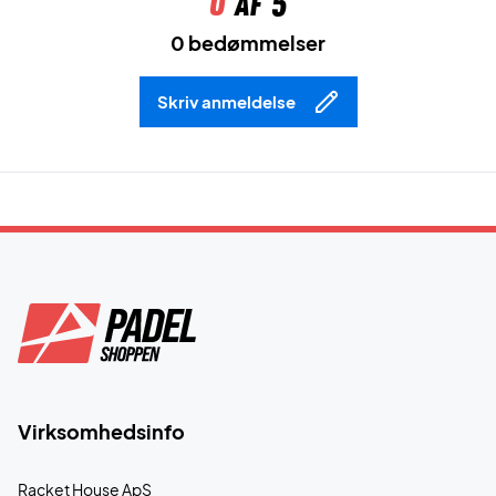
0
af 5
0 bedømmelser
Skriv anmeldelse
Virksomhedsinfo
Racket House ApS