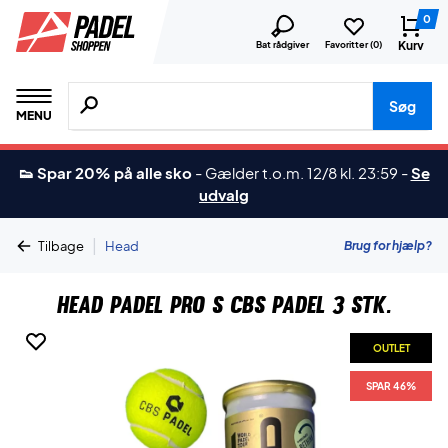
0
Kurv
Bat rådgiver
Favoritter (
0
)
Søg efter produkter, mærker etc.
Søg
MENU
👟 Spar 20% på alle sko
-
Gælder t.o.m. 12/8 kl. 23:59
-
Se
udvalg
|
Brug for hjælp?
Tilbage
Head
Head Padel Pro S CBS Padel 3 stk.
OUTLET
SPAR 46%