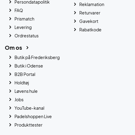
Persondatapolitik
Reklamation
FAQ
Returvarer
Prismatch
Gavekort
Levering
Rabatkode
Ordrestatus
Om os
Butik på Frederiksberg
Butik i Odense
B2B Portal
Holdtøj
Løvens hule
Jobs
YouTube-kanal
Padelshoppen Live
Produkttester