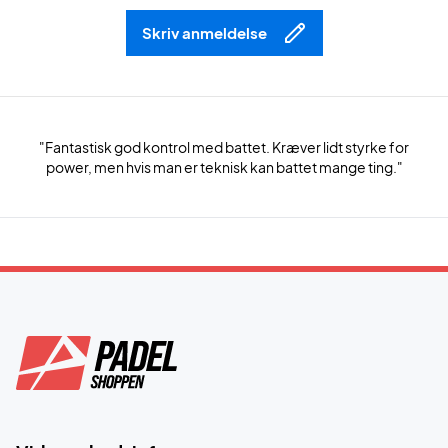
Skriv anmeldelse
"Fantastisk god kontrol med battet. Kræver lidt styrke for
power, men hvis man er teknisk kan battet mange ting."