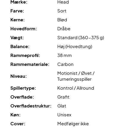
Mærke:
Head
konstrueret, hvilket giver den bedste performance.
Farve:
Sort
Power foam
: Med dette skum vil du opnå en fart der vil
Kerne:
Blød
overraske selv din modstander.Den bløde Power Foam
Hovedform:
Dråbe
frigiver kraft og power til dit slag.
Vægt:
Standard (360-375 g)
Kvalitets padelbat til skarp pris - Graphene 360+ Alpha
Balance:
Høj (Hovedtung)
Pro
Padel battet leveres uden cover.
Rammeprofil:
38 mm
Rammemateriale:
Carbon
Motionist / Øvet /
Niveau:
Turneringsspiller
Spillertype:
Kontrol / Allround
Overflade:
Grafit
Overfladestruktur:
Glat
Køn:
Unisex
Cover:
Medfølger ikke