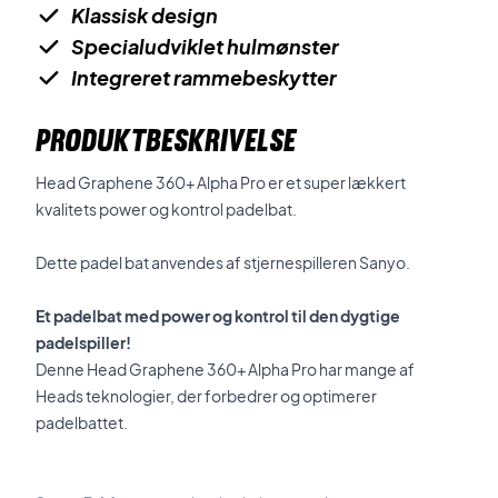
Klassisk design
Specialudviklet hulmønster
Integreret rammebeskytter
PRODUKTBESKRIVELSE
Head Graphene 360+ Alpha Pro er et super lækkert
kvalitets power og kontrol padelbat.
Dette padel bat anvendes af stjernespilleren Sanyo.
Et padelbat med power og kontrol til den dygtige
padelspiller!
Denne Head Graphene 360+ Alpha Pro har mange af
Heads teknologier, der forbedrer og optimerer
padelbattet.