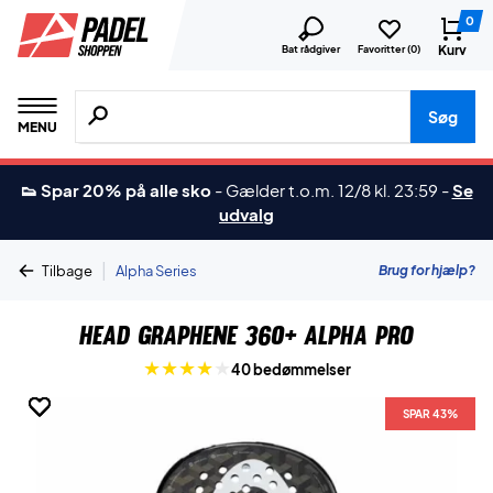
0
Kurv
Bat rådgiver
Favoritter (
0
)
Søg efter produkter, mærker etc.
Søg
MENU
👟 Spar 20% på alle sko
-
Gælder t.o.m. 12/8 kl. 23:59
-
Se
udvalg
|
Brug for hjælp?
Tilbage
Alpha Series
Head Graphene 360+ Alpha Pro
40 bedømmelser
SPAR 43%
SPAR 43%
SPAR 43%
SPAR 43%
SPAR 43%