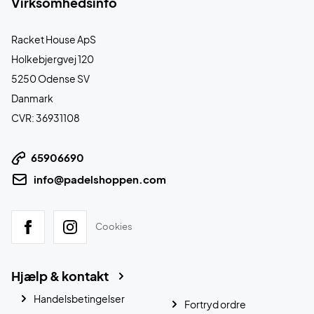
Virksomhedsinfo
Racket House ApS
Holkebjergvej 120
5250 Odense SV
Danmark
CVR: 36931108
65906690
info@padelshoppen.com
Cookies
Hjælp & kontakt
Handelsbetingelser
Fortryd ordre