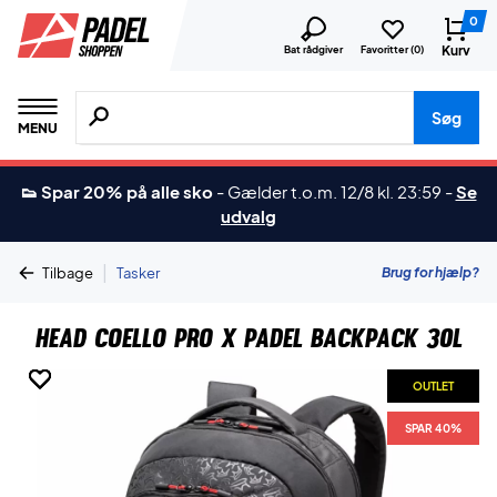
0
Kurv
Bat rådgiver
Favoritter (
0
)
Søg efter produkter, mærker etc.
Søg
MENU
👟 Spar 20% på alle sko
-
Gælder t.o.m. 12/8 kl. 23:59
-
Se
udvalg
|
Brug for hjælp?
Tilbage
Tasker
Head Coello Pro X Padel Backpack 30L
OUTLET
OUTLET
OUTLET
OUTLET
OUTLET
SPAR 40%
SPAR 40%
SPAR 40%
SPAR 40%
SPAR 40%