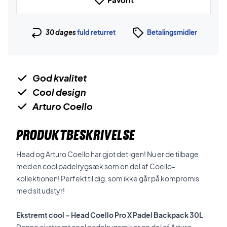
30 dages
fuld returret
Betalingsmidler
God kvalitet
Cool design
Arturo Coello
PRODUKTBESKRIVELSE
Head og Arturo Coello har gjot det igen! Nu er de tilbage
med en cool padelrygsæk som en del af Coello-
kollektionen! Perfekt til dig, som ikke går på kompromis
med sit udstyr!
Ekstremt cool – Head Coello Pro X Padel Backpack 30L