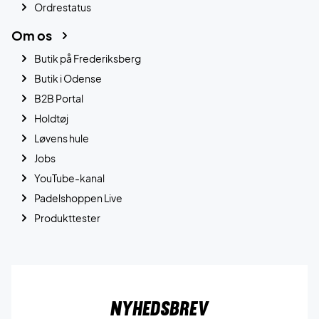
Ordrestatus
Om os
Butik på Frederiksberg
Butik i Odense
B2B Portal
Holdtøj
Løvens hule
Jobs
YouTube-kanal
Padelshoppen Live
Produkttester
Nyhedsbrev