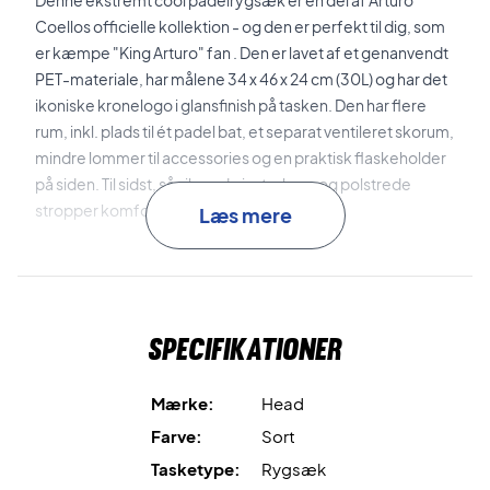
Denne ekstremt cool padelrygsæk er en del af Arturo
Coellos officielle kollektion - og den er perfekt til dig, som
er kæmpe "King Arturo" fan . Den er lavet af et genanvendt
PET-materiale, har målene
34 x 46 x 24 cm (30L)
og har det
ikoniske kronelogo i glansfinish på tasken. Den
har flere
rum, inkl. plads til ét padel bat, et separat ventileret skorum,
mindre lommer til accessories og en praktisk flaskeholder
på siden. Til sidst, så sikrer de justerbare og polstrede
stropper komfort på farten!
Læs mere
Ankom til padelbanen med stil – køb denne Head
padelrygsæk i dag!
Volumen: 30L.
Specifikationer
Mål: 34 x 46 x 24 cm.
Materiale: Genanvendt PET, PU og nylon.
Farve: Sort med cool detaljer.
Mærke:
Head
Farve:
Sort
Tasketype:
Rygsæk