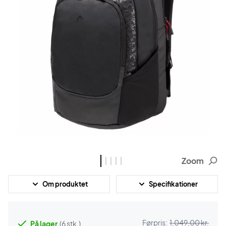
Zoom
Om produktet
Specifikationer
Førpris:
1.049,00 kr.
På lager
(6 stk.)