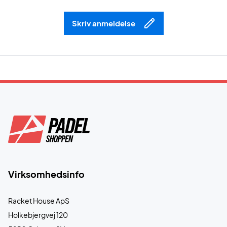
Skriv anmeldelse
Virksomhedsinfo
Racket House ApS
Holkebjergvej 120