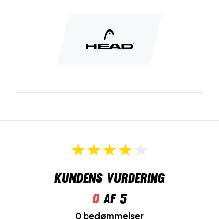
Kundens vurdering
0
af 5
0 bedømmelser