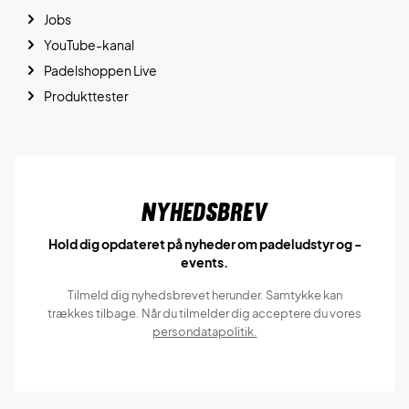
Jobs
YouTube-kanal
Padelshoppen Live
Produkttester
Nyhedsbrev
Hold dig opdateret på nyheder om padeludstyr og -
events.
Tilmeld dig nyhedsbrevet herunder. Samtykke kan
trækkes tilbage. Når du tilmelder dig acceptere du vores
persondatapolitik.