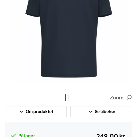
Zoom
Om produktet
Se tilbehør
249,00 kr.
På lager