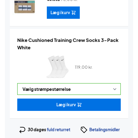
Læg i kurv
Nike Cushioned Training Crew Socks 3-Pack
White
119,00
kr.
Læg i kurv
30 dages
fuld returret
Betalingsmidler