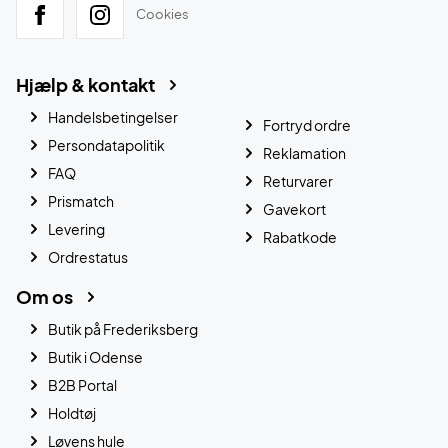
Cookies
Hjælp & kontakt
Handelsbetingelser
Fortryd ordre
Persondatapolitik
Reklamation
FAQ
Returvarer
Prismatch
Gavekort
Levering
Rabatkode
Ordrestatus
Om os
Butik på Frederiksberg
Butik i Odense
B2B Portal
Holdtøj
Løvens hule