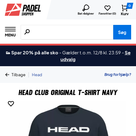
0
Kurv
Bat rådgiver
Favoritter (
0
)
Søg efter produkter, mærker etc.
Søg
MENU
👟 Spar 20% på alle sko
-
Gælder t.o.m. 12/8 kl. 23:59
-
Se
udvalg
|
Brug for hjælp?
Tilbage
Head
Head Club Original T-shirt Navy