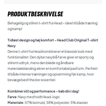
PRODUKTBESKRIVELSE
Behagelig og stilren t-shirt fra Head – ideel til både træning
og kamp!
Tidløst design og høj komfort – Head Club Original T-shirt
Navy
Denne t-shirt fra Head kombinerer et klassisk look med
funktionalitet. Den dybe navyblå farve giver et sporty og
stilrent udtryk, mens den bløde og åndbare
materialeblanding sikrer en komfortabel pasform. Perfekt
til både intense træninger og opvarmning før kamp, hvor
bevægelsesfrihed er essentiel.
Kombiner stil og performance – køb din i dag!
Farve:
Navy med hvidt Head-logo
Materiale:
57% bomuld, 38% polyester, 5% elastan