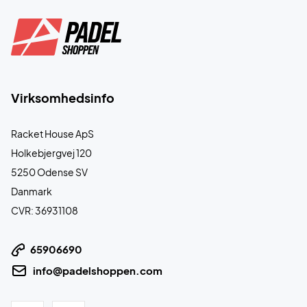
Virksomhedsinfo
Racket House ApS
Holkebjergvej 120
5250 Odense SV
Danmark
CVR: 36931108
65906690
info@padelshoppen.com