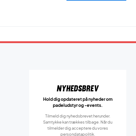
Nyhedsbrev
Hold dig opdateret på nyheder om
padeludstyr og -events.
Tilmeld dig nyhedsbrevet herunder.
Samtykke kan trækkes tilbage. Når du
tilmelder dig acceptere du vores
persondatapolitik.