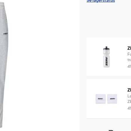
Se lagerstatus
Z
F
tr
4
Z
L
ZE
4