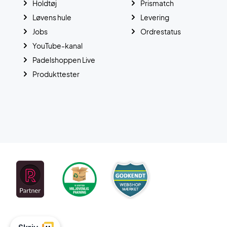
Holdtøj
Prismatch
Løvens hule
Levering
Jobs
Ordrestatus
YouTube-kanal
Padelshoppen Live
Produkttester