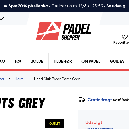
👟 Spar 20% på alle sko
-
Gælder t.o.m. 12/8 kl. 23:59
-
Se udvalg
Favoritter
KO
TØJ
BOLDE
TILBEHØR
OM PADEL
GUIDES
ser
Herre
Head Club Byron Pants Grey
nts Grey
Gratis fragt
ved køb
Udsolgt
OUTLET