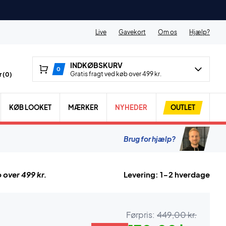
Live
Gavekort
Om os
Hjælp?
INDKØBSKURV
0
Gratis fragt ved køb over 499 kr.
 (
0
)
KØB LOOKET
MÆRKER
NYHEDER
OUTLET
Brug for hjælp?
 over 499 kr.
Levering: 1-2 hverdage
Førpris:
449,00 kr.