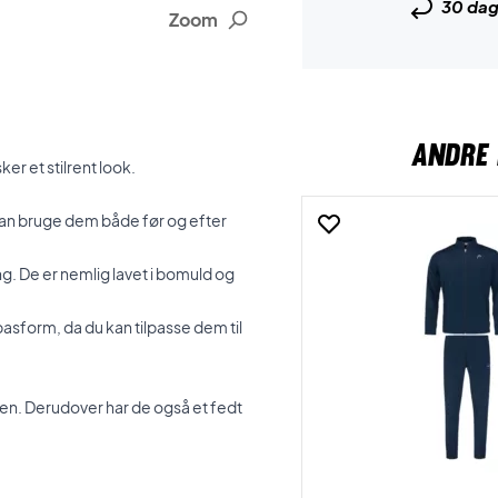
30 da
Zoom
ANDRE 
er et stilrent look.
 kan bruge dem både før og efter
ng. De er nemlig lavet i bomuld og
 pasform, da du kan tilpasse dem til
rmen. Derudover har de også et fedt