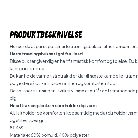
PRODUKTBESKRIVELSE
Her ser du et par super smarte træningsbukser til herren som ønsk
Herre træningsbukser i grå fra Head
Disse bukser giver dig en helt fantastisk komfort og følelse. Du
kamp og træning.
Du kan holde varmen så du altid er klar til næste kamp eller træni
polyester så du kan holde varmen og komforten i top.
De har snøre i linningen, hvilket vil sige at du får en fremragende
dig.
Head træningsbukser som holder dig varm
Alt i alt holder de komforten i top samtidig med at du holder va
og stilrent design.
811469
Materiale: 60% bomuld, 40% polyester