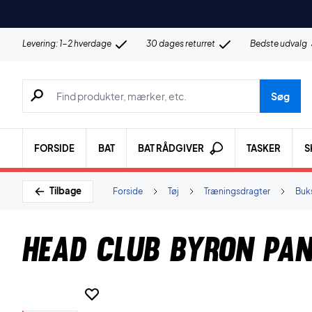
Levering: 1-2 hverdage
30 dages returret
Bedste udvalg
Søg efter produkter, mærker etc.
Søg
FORSIDE
BAT
BAT RÅDGIVER
TASKER
S
Tilbage
Forside
Tøj
Træningsdragter
Buk
Head Club Byron Pa