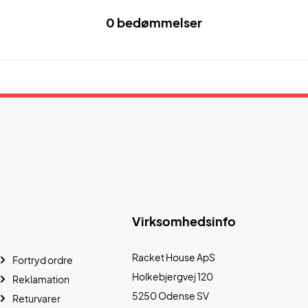
0 bedømmelser
Virksomhedsinfo
Racket House ApS
Fortryd ordre
Holkebjergvej 120
Reklamation
5250 Odense SV
Returvarer