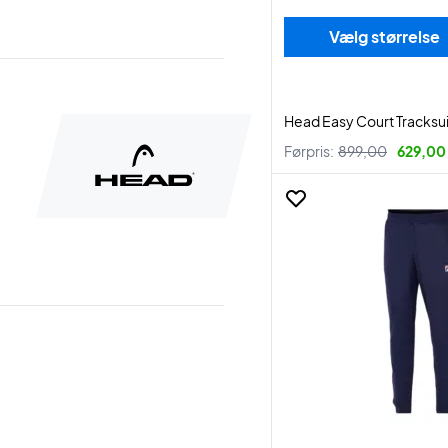
Vælg størrelse
Head Easy Court Tracksui
Førpris:
899,00
629,00 