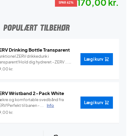
170,00 kr.
SPAR 62%
POPULÆRT TILBEHØR
ERV Drinking Bottle Transparent
unktionel ZERV drikkedunk i
Læg i kurv
ansparent!Hold dig hydreret - ZERV ...
Info
9,00
kr.
ERV Wristband 2-Pack White
ækre og komfortable svedbånd fra
Læg i kurv
RV!Perfekt til banen - ...
Info
9,00
kr.