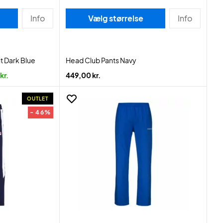
Info
Vælg størrelse
Info
t Dark Blue
Head Club Pants Navy
kr.
449,00 kr.
OUTLET
- 46%