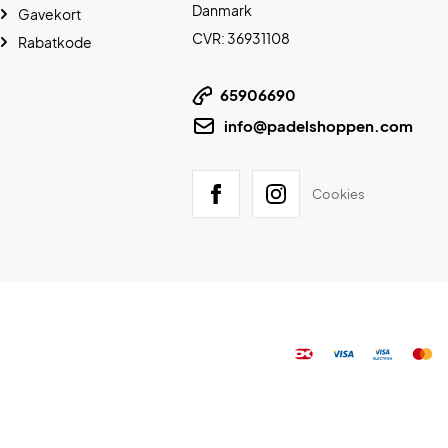
Danmark
Gavekort
CVR: 36931108
Rabatkode
65906690
info@padelshoppen.com
Cookies