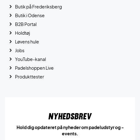
Butik på Frederiksberg
Butik i Odense
B2B Portal
Holdtøj
Løvens hule
Jobs
YouTube-kanal
Padelshoppen Live
Produkttester
Nyhedsbrev
Hold dig opdateret på nyheder om padeludstyr og -
events.