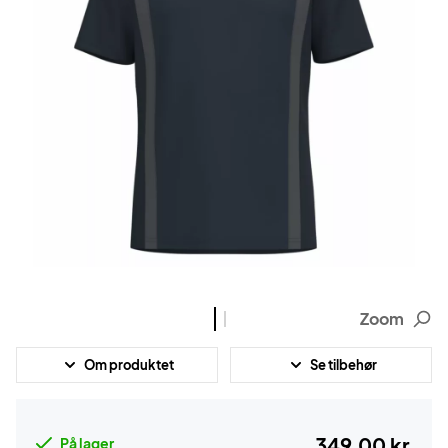
Zoom
Om produktet
Se tilbehør
349,00 kr.
På lager