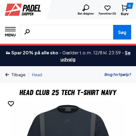
0
Kurv
Bat rådgiver
Favoritter (
0
)
Søg efter produkter, mærker etc.
Søg
MENU
👟 Spar 20% på alle sko
-
Gælder t.o.m. 12/8 kl. 23:59
-
Se
udvalg
|
Brug for hjælp?
Tilbage
Head
Head Club 25 Tech T-shirt Navy