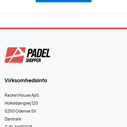
Virksomhedsinfo
Racket House ApS
Holkebjergvej 120
5250 Odense SV
Danmark
CVR: 36931108