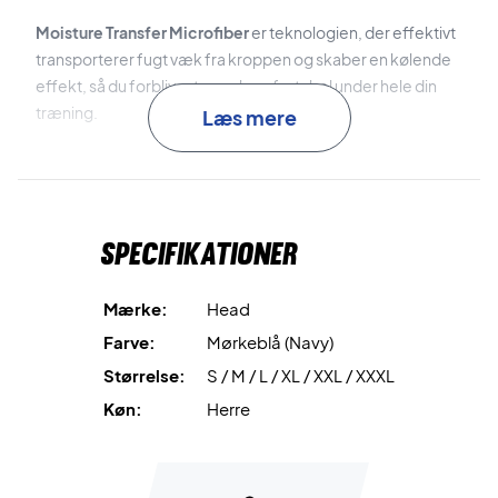
Moisture Transfer Microfiber
er teknologien, der effektivt
transporterer fugt væk fra kroppen og skaber en kølende
effekt, så du forbliver tør og komfortabel under hele din
træning.
Læs mere
Closed Mesh
er det strategisk placerede mesh-materiale
på siderne og ærmerne, som forbedrer ventilationen og
øger åndbarheden.
Specifikationer
Til sidst er t-shirten fremstillet i let og slidstærk polyester,
hvilket gør den ideel til intensiv brug.
Mærke:
Head
Farve:
Mørkeblå (Navy)
Spil med komfort og stil – køb din Head Club 25 Tech T-
Størrelse:
S / M / L / XL / XXL / XXXL
shirt Navy i dag!
Materiale: 100% polyester.
Køn:
Herre