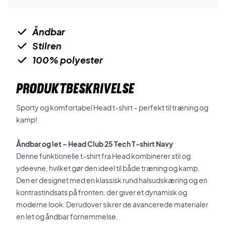
Åndbar
Stilren
100% polyester
PRODUKTBESKRIVELSE
Sporty og komfortabel Head t-shirt – perfekt til træning og
kamp!
Åndbar og let – Head Club 25 Tech T-shirt Navy
Denne funktionelle t-shirt fra Head kombinerer stil og
ydeevne, hvilket gør den ideel til både træning og kamp.
Den er designet med en klassisk rund halsudskæring og en
kontrastindsats på fronten, der giver et dynamisk og
moderne look. Derudover sikrer de avancerede materialer
en let og åndbar fornemmelse.