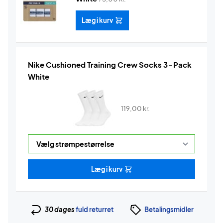
Læg i kurv
Nike Cushioned Training Crew Socks 3-Pack
White
119,00
kr.
Læg i kurv
30 dages
fuld returret
Betalingsmidler