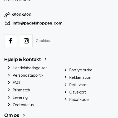
65906690
info@padelshoppen.com
Cookies
Hjælp & kontakt
Handelsbetingelser
Fortryd ordre
Persondatapolitik
Reklamation
FAQ
Returvarer
Prismatch
Gavekort
Levering
Rabatkode
Ordrestatus
Om os