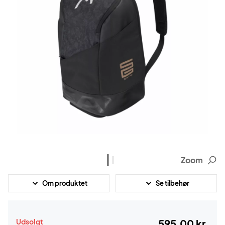
Zoom
Om produktet
Se tilbehør
Udsolgt
595,00 kr.