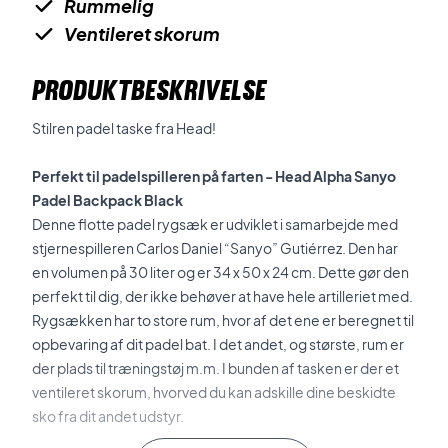
Rummelig
Ventileret skorum
PRODUKTBESKRIVELSE
Stilren padel taske fra Head!
Perfekt til padelspilleren på farten - Head Alpha Sanyo
Padel Backpack Black
Denne flotte padel rygsæk er udviklet i samarbejde med
stjernespilleren Carlos Daniel “Sanyo” Gutiérrez. Den har
en volumen på 30 liter og er 34 x 50 x 24 cm. Dette gør den
perfekt til dig, der ikke behøver at have hele artilleriet med.
Rygsækken har to store rum, hvor af det ene er beregnet til
opbevaring af dit padel bat. I det andet, og største, rum er
der plads til træningstøj m.m. I bunden af tasken er der et
ventileret skorum, hvorved du kan adskille dine beskidte
sko fra dit andet udstyr.