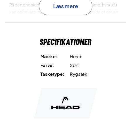
På den ene side af tasken er der en lynlåslomme, hvori du
Læs mere
kan opbevare din vandflaske. På den anden side er der en
velcrolomme, der er perfekt til løse bolde. På fronten af
tasken er der en mindre lynlåslomme, hvori der er plads til
dine personlige ejendele. Til sidst, så kan den bæres vha.
Specifikationer
de behagelige og justerbare rygsækkestropper eller via
håndtaget i toppen.
Mærke:
Head
Køb denne cool padel taske i dag - og ankom til
Farve:
Sort
padelbanen med stil!
Tasketype:
Rygsæk
Materiale: Polyester og PU!
Volumen: 35 l.
Mål: 34 x 50 x 24 cm
Farve: Sort.