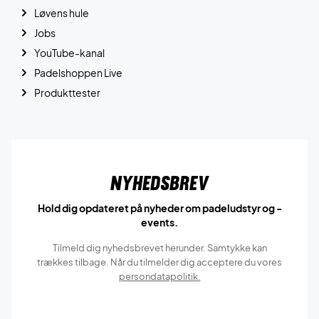
Løvens hule
Jobs
YouTube-kanal
Padelshoppen Live
Produkttester
Nyhedsbrev
Hold dig opdateret på nyheder om padeludstyr og -
events.
Tilmeld dig nyhedsbrevet herunder. Samtykke kan
trækkes tilbage. Når du tilmelder dig acceptere du vores
persondatapolitik.