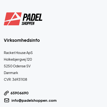
Virksomhedsinfo
Racket House ApS
Holkebjergvej 120
5250 Odense SV
Danmark
CVR: 36931108
65906690
info@padelshoppen.com