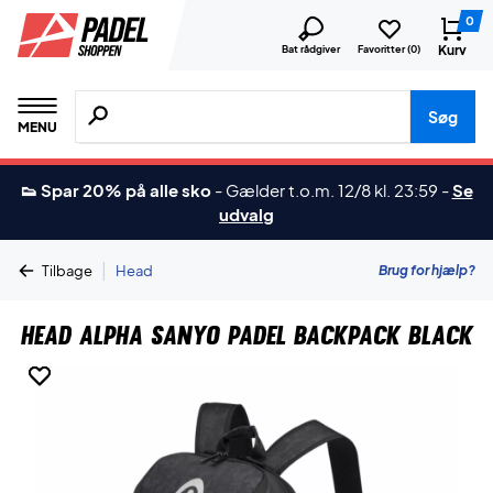
0
Kurv
Bat rådgiver
Favoritter (
0
)
Søg efter produkter, mærker etc.
Søg
MENU
👟 Spar 20% på alle sko
-
Gælder t.o.m. 12/8 kl. 23:59
-
Se
udvalg
|
Brug for hjælp?
Tilbage
Head
Head Alpha Sanyo Padel Backpack Black