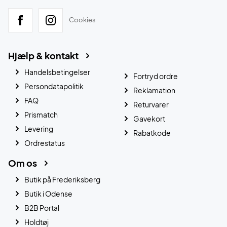
Cookies
Hjælp & kontakt
Handelsbetingelser
Fortryd ordre
Persondatapolitik
Reklamation
FAQ
Returvarer
Prismatch
Gavekort
Levering
Rabatkode
Ordrestatus
Om os
Butik på Frederiksberg
Butik i Odense
B2B Portal
Holdtøj