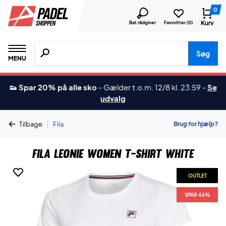
0
Kurv
Bat rådgiver
Favoritter (
0
)
Søg efter produkter, mærker etc.
Søg
MENU
👟 Spar 20% på alle sko
-
Gælder t.o.m. 12/8 kl. 23:59
-
Se
udvalg
|
Brug for hjælp?
Tilbage
Fila
Fila Leonie Women T-shirt White
OUTLET
SPAR 46%