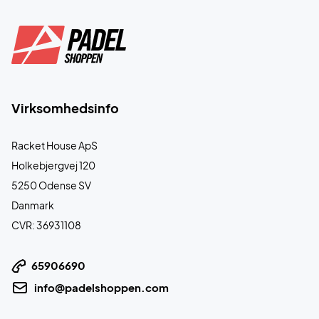
Virksomhedsinfo
Racket House ApS
Holkebjergvej 120
5250 Odense SV
Danmark
CVR: 36931108
65906690
info@padelshoppen.com