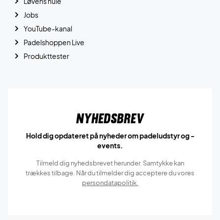
Løvens hule
Jobs
YouTube-kanal
Padelshoppen Live
Produkttester
Nyhedsbrev
Hold dig opdateret på nyheder om padeludstyr og -
events.
Tilmeld dig nyhedsbrevet herunder. Samtykke kan
trækkes tilbage. Når du tilmelder dig acceptere du vores
persondatapolitik.