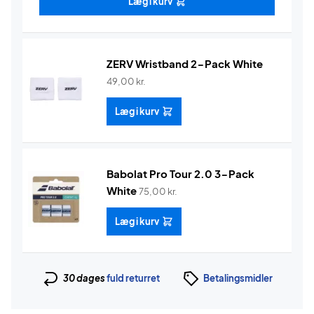
Læg i kurv
ZERV Wristband 2-Pack White
49,00
kr.
Læg i kurv
Babolat Pro Tour 2.0 3-Pack
White
75,00
kr.
Læg i kurv
30 dages
fuld returret
Betalingsmidler