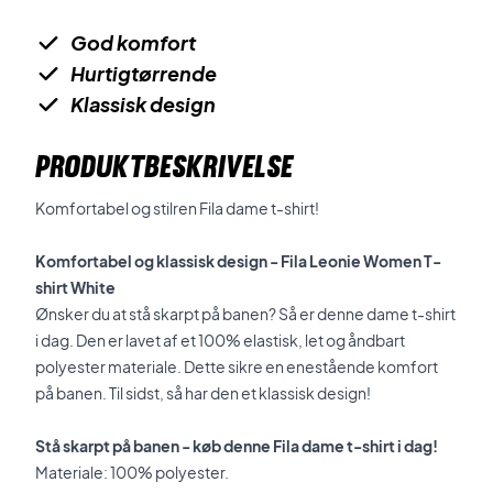
God komfort
Hurtigtørrende
Klassisk design
PRODUKTBESKRIVELSE
Komfortabel og stilren Fila dame t-shirt!
Komfortabel og klassisk design - Fila Leonie Women T-
shirt White
Ønsker du at stå skarpt på banen? Så er denne dame t-shirt
i dag. Den er lavet af et 100% elastisk, let og åndbart
polyester materiale. Dette sikre en enestående komfort
på banen. Til sidst, så har den et klassisk design!
Stå skarpt på banen - køb denne Fila dame t-shirt i dag!
Materiale: 100% polyester.