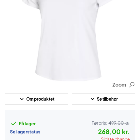
Zoom
Om produktet
Se tilbehør
Førpris:
499,00 kr.
På lager
268,00 kr.
Se lagerstatus
Sidste chance