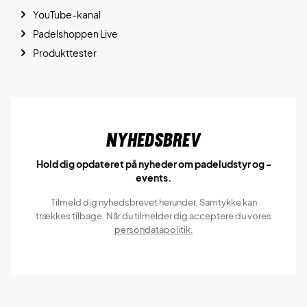
YouTube-kanal
Padelshoppen Live
Produkttester
Nyhedsbrev
Hold dig opdateret på nyheder om padeludstyr og -
events.
Tilmeld dig nyhedsbrevet herunder. Samtykke kan
trækkes tilbage. Når du tilmelder dig acceptere du vores
persondatapolitik.