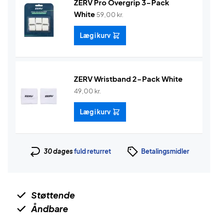
ZERV Pro Overgrip 3-Pack
White
59,00
kr.
Læg i kurv
ZERV Wristband 2-Pack White
49,00
kr.
Læg i kurv
30 dages
fuld returret
Betalingsmidler
Støttende
Åndbare