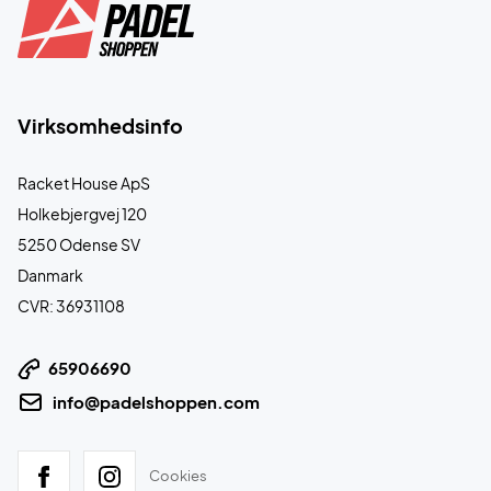
Virksomhedsinfo
Racket House ApS
Holkebjergvej 120
5250 Odense SV
Danmark
CVR: 36931108
65906690
info@padelshoppen.com
Cookies