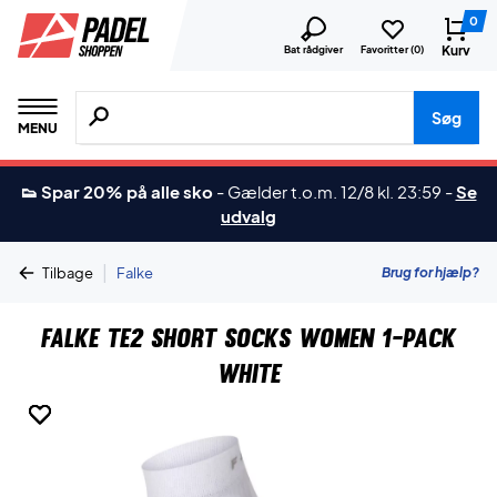
0
Kurv
Bat rådgiver
Favoritter (
0
)
Søg efter produkter, mærker etc.
Søg
MENU
👟 Spar 20% på alle sko
-
Gælder t.o.m. 12/8 kl. 23:59
-
Se
udvalg
|
Brug for hjælp?
Tilbage
Falke
Falke TE2 Short Socks Women 1-Pack
White