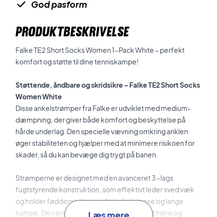
God pasform
PRODUKTBESKRIVELSE
Falke TE2 Short Socks Women 1-Pack White – perfekt
komfort og støtte til dine tenniskampe!
Støttende, åndbare og skridsikre – Falke TE2 Short Socks
Women White
Disse ankelstrømper fra Falke er udviklet med medium-
dæmpning, der giver både komfort og beskyttelse på
hårde underlag. Den specielle vævning omkring anklen
øger stabiliteten og hjælper med at minimere risikoen for
skader, så du kan bevæge dig trygt på banen.
Strømperne er designet med en avanceret 3-lags
fugtstyrende konstruktion, som effektivt leder sved væk
og holder fødderne tørre, selv under intense og lange
kampe. Den ergonomiske pasform tilpasset højre og
Læs mere