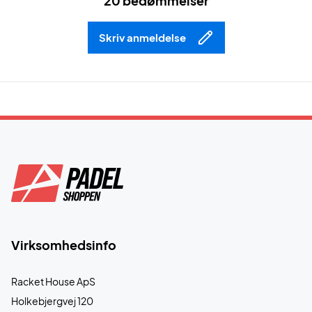
20 bedømmelser
Skriv anmeldelse
Virksomhedsinfo
Racket House ApS
Holkebjergvej 120