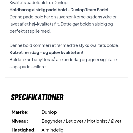
Kvalitets padelbold fra Dunlop
Holdbar og alsidig padelbold - Dunlop Team Padel
Denne padelbold har en suveræn kerne og dens ydre er
lavet af et høj-kvalitets filt. Dette gør bolden alsidig og
perfekt at spille med.
Denne bold kommer i et rør med tre styks kvalitets bolde.
Køb et rør i dag - og oplev kvaliteten!
Bolden kan benyttes på alle underlag og egner sig til alle
slags padelspillere.
Specifikationer
Mærke:
Dunlop
Niveau:
Begynder / Let øvet / Motionist / Øvet
Hastighed:
Almindelig