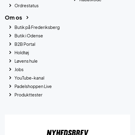
Ordrestatus
Om os
Butik på Frederiksberg
Butik i Odense
B2B Portal
Holdtøj
Løvens hule
Jobs
YouTube-kanal
Padelshoppen Live
Produkttester
Nyhedsbrev