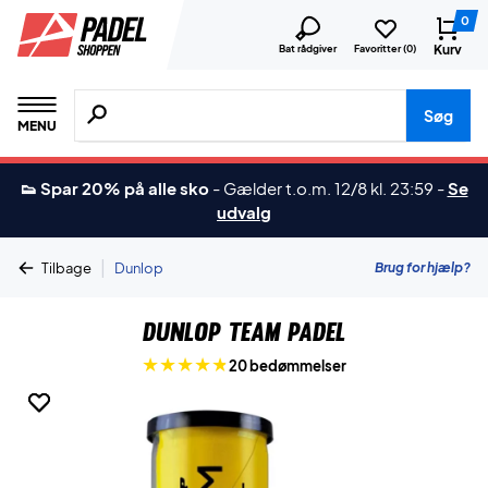
0
Kurv
Bat rådgiver
Favoritter (
0
)
Søg efter produkter, mærker etc.
Søg
MENU
👟 Spar 20% på alle sko
-
Gælder t.o.m. 12/8 kl. 23:59
-
Se
udvalg
|
Brug for hjælp?
Tilbage
Dunlop
Dunlop Team Padel
20 bedømmelser