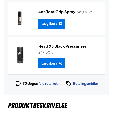
4on TotalGrip Spray
249,00
kr.
Læg i kurv
Head X3 Black Pressurizer
249,00
kr.
Læg i kurv
30 dages
fuld returret
Betalingsmidler
PRODUKTBESKRIVELSE