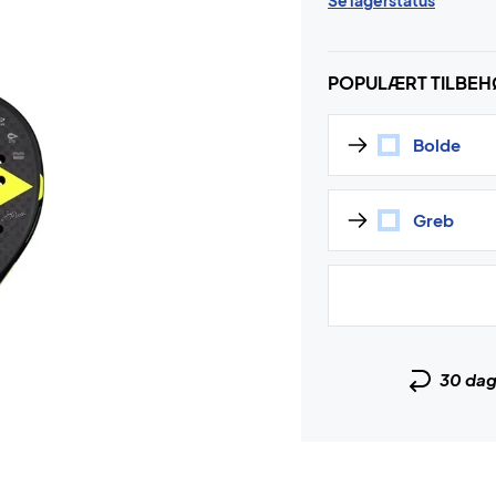
Se lagerstatus
POPULÆRT TILBE
Bolde
Greb
30 da