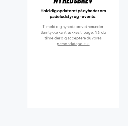
Nyhedsbrev
Hold dig opdateret på nyheder om
padeludstyr og -events.
Tilmeld dig nyhedsbrevet herunder.
Samtykke kan trækkes tilbage. Når du
tilmelder dig acceptere du vores
persondatapolitik.