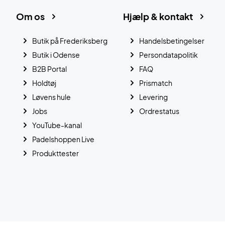
Om os
Hjælp & kontakt
Butik på Frederiksberg
Handelsbetingelser
Butik i Odense
Persondatapolitik
B2B Portal
FAQ
Holdtøj
Prismatch
Løvens hule
Levering
Jobs
Ordrestatus
YouTube-kanal
Padelshoppen Live
Produkttester