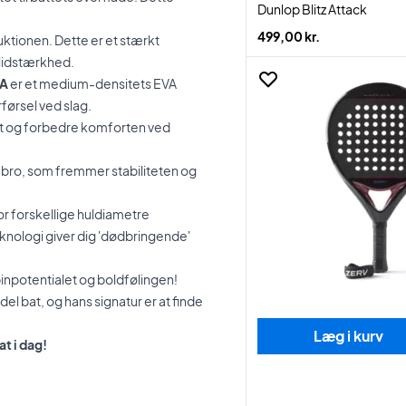
Dunlop Blitz Attack
499,00 kr.
uktionen. Dette er et stærkt
slidstærkhed.
VA
er et medium-densitets EVA
førsel ved slag.
ot og forbedre komforten ved
ts bro, som fremmer stabiliteten og
or forskellige huldiametre
nologi giver dig 'dødbringende'
inpotentialet og boldfølingen!
el bat, og hans signatur er at finde
Læg i kurv
t i dag!