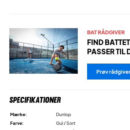
BAT RÅDGIVER
FIND BATTET
PASSER TIL 
Prøv rådgive
Specifikationer
Mærke:
Dunlop
Farve:
Gul / Sort