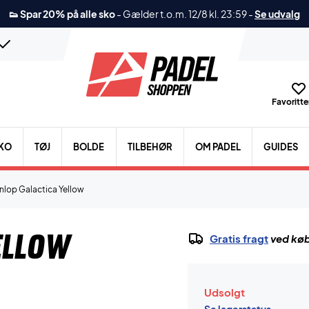
👟 Spar 20% på alle sko
-
Gælder t.o.m. 12/8 kl. 23:59
-
Se udvalg
Favoritter
KO
TØJ
BOLDE
TILBEHØR
OM PADEL
GUIDES
nlop Galactica Yellow
ellow
Gratis fragt
ved køb
Udsolgt