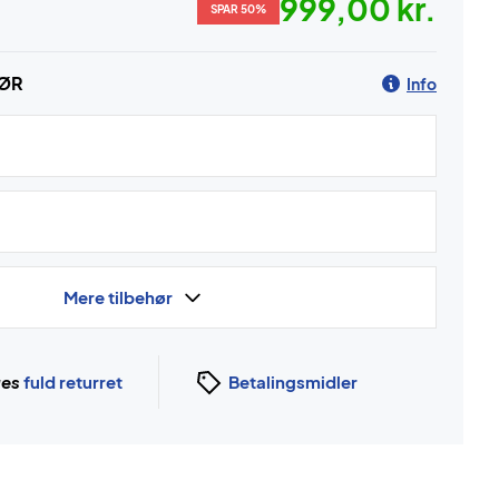
999,00 kr.
SPAR 50%
HØR
Info
Mere tilbehør
ges
fuld returret
Betalingsmidler