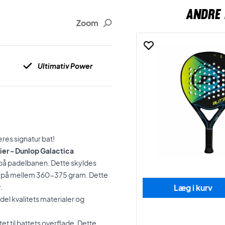
ANDRE 
Zoom
Ultimativ Power
res signatur bat!
ier - Dunlop Galactica
r på padelbanen. Dette skyldes
gt på mellem 360-375 gram. Dette
.
Læg i kurv
del kvalitets materialer og
et til battets overflade. Dette