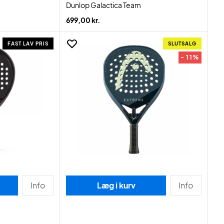
Dunlop Galactica Team
699,00 kr.
FAST LAV PRIS
SLUTSALG
- 11%
Info
Læg i kurv
Info