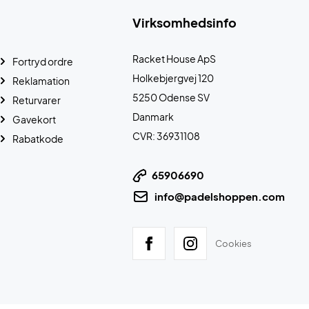
Virksomhedsinfo
Racket House ApS
Fortryd ordre
Holkebjergvej 120
Reklamation
5250 Odense SV
Returvarer
Danmark
Gavekort
CVR: 36931108
Rabatkode
65906690
info@padelshoppen.com
Cookies