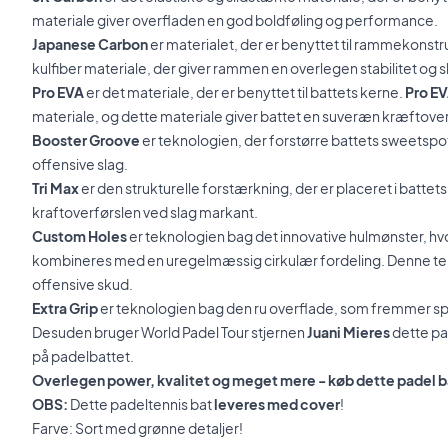
materiale giver overfladen en god boldføling og performance.
Japanese Carbon
er materialet, der er benyttet til rammekonstr
kulfiber materiale, der giver rammen en overlegen stabilitet og 
Pro EVA
er det materiale, der er benyttet til battets kerne.
Pro E
materiale, og dette materiale giver battet en suveræn kræftover
Booster Groove
er teknologien, der forstørre battets sweetsp
offensive slag.
Tri Max
er den strukturelle forstærkning, der er placeret i batte
kraftoverførslen ved slag markant.
Custom Holes
er teknologien bag det innovative hulmønster, hv
kombineres med en uregelmæssig cirkulær fordeling. Denne tek
offensive skud.
Extra Grip
er teknologien bag den ru overflade, som fremmer sp
Desuden bruger World Padel Tour stjernen
Juani Mieres
dette pad
på padelbattet.
Overlegen power, kvalitet og meget mere - køb dette padel ba
OBS:
Dette padeltennis bat
leveres med cover
!
Farve: Sort med grønne detaljer!