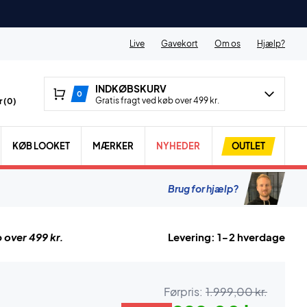
Live
Gavekort
Om os
Hjælp?
INDKØBSKURV
0
Gratis fragt ved køb over 499 kr.
 (
0
)
KØB LOOKET
MÆRKER
NYHEDER
OUTLET
Brug for hjælp?
 over 499 kr.
Levering: 1-2 hverdage
Førpris:
1.999,00 kr.