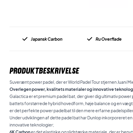
Japansk Carbon
Ru Overflade
PRODUKTBESKRIVELSE
Suverænt power padel, der er World Padel Tour stjernen Juani Mie
Overlegen power, kvalitets materialer og innovative teknolog
Galactica er et premium padel bat, der giver dig ultimativ powe
battets forstørrede hybrid hovedform, høje balance og en væ
er det perfekte power padelbat til den mere erfarne padelspiller
Under udviklingen af dette padel bat har Dunlop inkorporeret en 
innovative teknologier;
6K Carbon
er det elastiske og slidstærke materiale, der er benytt