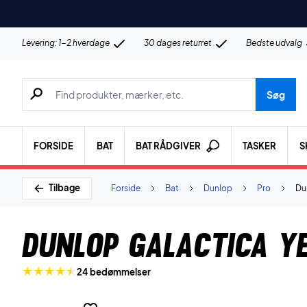
Levering: 1-2 hverdage
30 dages returret
Bedste udvalg
Søg efter produkter, mærker etc.
Søg
FORSIDE
BAT
BAT RÅDGIVER
TASKER
S
Tilbage
Forside
Bat
Dunlop
Pro
Du
Dunlop Galactica Y
24 bedømmelser