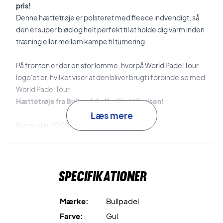
pris!
Denne hættetrøje er polsteret med fleece indvendigt, så
den er super blød og helt perfekt til at holde dig varm inden
træning eller mellem kampe til turnering.
På fronten er der en stor lomme, hvorpå World Padel Tour
logo'et er, hvilket viser at den bliver brugt i forbindelse med
World Padel Tour.
Hættetrøje fra Bullpadel - Kvalitet til prisen!
Læs mere
Materialer: 100% Polyester
Farve: Neon gul
Specifikationer
Mærke:
Bullpadel
Farve:
Gul