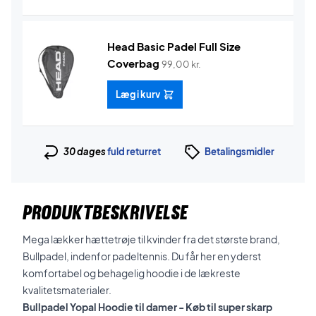
Head Basic Padel Full Size
Coverbag
99,00
kr.
Læg i kurv
30 dages
fuld returret
Betalingsmidler
PRODUKTBESKRIVELSE
Mega lækker hættetrøje til kvinder fra det største brand,
Bullpadel, indenfor padeltennis. Du får her en yderst
komfortabel og behagelig hoodie i de lækreste
kvalitetsmaterialer.
Bullpadel Yopal Hoodie til damer - Køb til super skarp