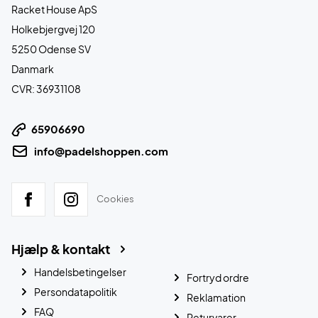
Racket House ApS
Holkebjergvej 120
5250 Odense SV
Danmark
CVR: 36931108
65906690
info@padelshoppen.com
Cookies
Hjælp & kontakt
Handelsbetingelser
Fortryd ordre
Persondatapolitik
Reklamation
FAQ
Returvarer