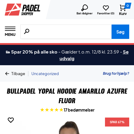
0
Kurv
Bat rådgiver
Favoritter (
0
)
Søg efter produkter, mærker etc.
Søg
MENU
👟 Spar 20% på alle sko
-
Gælder t.o.m. 12/8 kl. 23:59
-
Se
udvalg
|
Brug for hjælp?
Tilbage
Uncategorized
Bullpadel Yopal Hoodie Amarillo Azufre
Fluor
17 bedømmelser
SPAR 67%
SPAR 67%