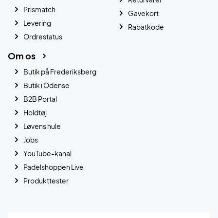
Prismatch
Gavekort
Levering
Rabatkode
Ordrestatus
Om os
Butik på Frederiksberg
Butik i Odense
B2B Portal
Holdtøj
Løvens hule
Jobs
YouTube-kanal
Padelshoppen Live
Produkttester