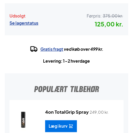
Udsolgt
Førpris:
375,00 kr.
Se lagerstatus
125,00 kr.
Gratis fragt
ved køb over 499 kr.
Levering: 1-2 hverdage
POPULÆRT TILBEHØR
4on TotalGrip Spray
249,00
kr.
Læg i kurv