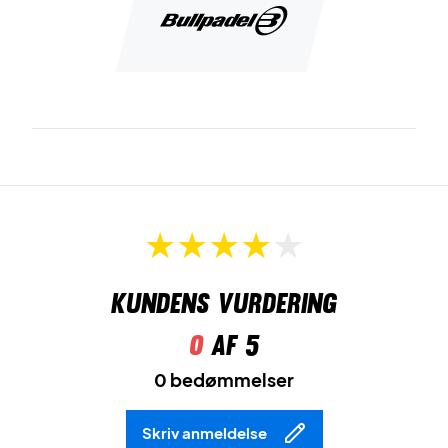
en
Metalshield
rammebeskytter placeret langs
rammekanten.
Tag kontrollen på padelbanen - køb dette padel bat i dag!
OBS:
Leveres uden cover!
Kundens vurdering
0
af 5
0 bedømmelser
Skriv anmeldelse