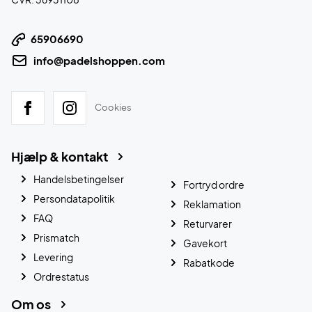
65906690
info@padelshoppen.com
Cookies
Hjælp & kontakt
Handelsbetingelser
Fortryd ordre
Persondatapolitik
Reklamation
FAQ
Returvarer
Prismatch
Gavekort
Levering
Rabatkode
Ordrestatus
Om os