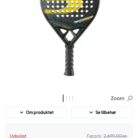
Zoom
Om produktet
Se tilbehør
Udsolgt
Førpris:
2.699,00 kr.