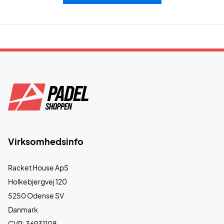
Virksomhedsinfo
Racket House ApS
Holkebjergvej 120
5250 Odense SV
Danmark
CVR: 36931108