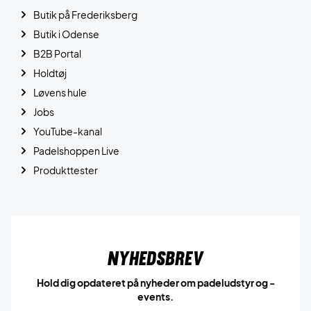
Butik på Frederiksberg
Butik i Odense
B2B Portal
Holdtøj
Løvens hule
Jobs
YouTube-kanal
Padelshoppen Live
Produkttester
Nyhedsbrev
Hold dig opdateret på nyheder om padeludstyr og -
events.