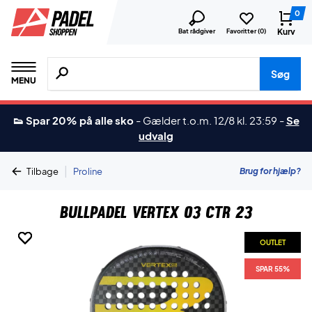
0
Kurv
Bat rådgiver
Favoritter (
0
)
Søg efter produkter, mærker etc.
Søg
MENU
👟 Spar 20% på alle sko
-
Gælder t.o.m. 12/8 kl. 23:59
-
Se
udvalg
|
Brug for hjælp?
Tilbage
Proline
Bullpadel Vertex 03 CTR 23
OUTLET
OUTLET
OUTLET
OUTLET
SPAR 55%
SPAR 55%
SPAR 55%
SPAR 55%