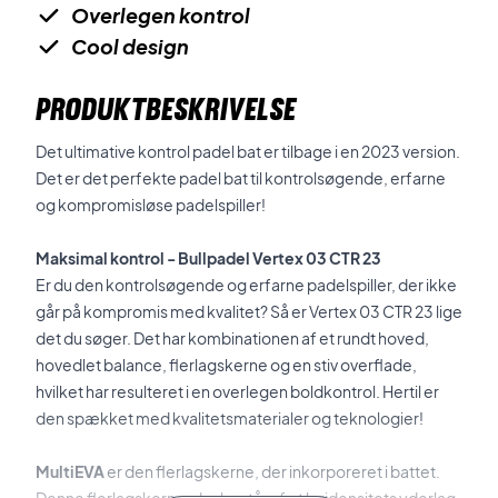
Overlegen kontrol
Cool design
PRODUKTBESKRIVELSE
Det ultimative kontrol padel bat er tilbage i en 2023 version.
Det er det perfekte padel bat til kontrolsøgende, erfarne
og kompromisløse padelspiller!
Maksimal kontrol - Bullpadel Vertex 03 CTR 23
Er du den kontrolsøgende og erfarne padelspiller, der ikke
går på kompromis med kvalitet? Så er
Vertex 03 CTR 23 lige
det du søger. Det har kombinationen af et rundt hoved,
hovedlet balance, flerlagskerne og en stiv overflade,
hvilket har resulteret i en overlegen boldkontrol. Hertil er
den spækket med kvalitetsmaterialer og teknologier!
MultiEVA
er den flerlagskerne, der inkorporeret i battet.