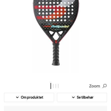
Zoom
Om produktet
Se tilbehør