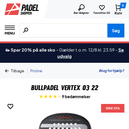
0
Kurv
Bat rådgiver
Favoritter (
0
)
Søg efter produkter, mærker etc.
Søg
MENU
👟 Spar 20% på alle sko
-
Gælder t.o.m. 12/8 kl. 23:59
-
Se
udvalg
|
Brug for hjælp?
Tilbage
Proline
Bullpadel Vertex 03 22
9 bedømmelser
SPAR 33%
SPAR 33%
SPAR 33%
SPAR 33%