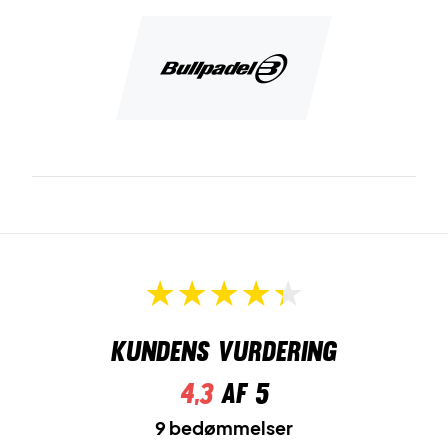
Alt i alt får du et bat som kræver en god præcision.
Derudover er det et super lækkert bat som tilbyder en helt
masse, hvis du er en øvet spiller som ønsker en god power
og mulighed for et godt bid i bolden.
Bullpadel padel bat med ru overflade - Giver et godt
touch
Det er bat som båder tilbyder en suveræn god power, med
det diamantformet hoved, høje balance, carbon ramme og
overflade. Men samtidig tilbyder en smule kontrol og
boldføling.
Leveres med termocover!
Kundens vurdering
4,3
af 5
9 bedømmelser