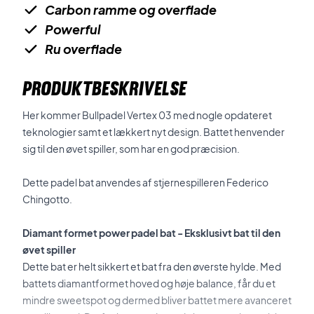
Carbon ramme og overflade
Powerful
Ru overflade
PRODUKTBESKRIVELSE
Her kommer Bullpadel Vertex 03 med nogle opdateret
teknologier samt et lækkert nyt design. Battet henvender
sig til den øvet spiller, som har en god præcision.
Dette padel bat anvendes af stjernespilleren Federico
Chingotto.
Diamant formet power padel bat - Eksklusivt bat til den
øvet spiller
Dette bat er helt sikkert et bat fra den øverste hylde. Med
battets diamantformet hoved og høje balance, får du et
mindre sweetspot og dermed bliver battet mere avanceret