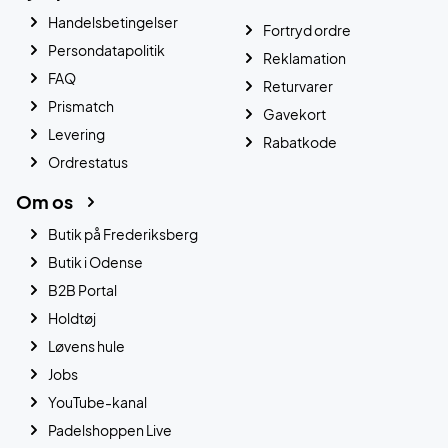
Handelsbetingelser
Fortryd ordre
Persondatapolitik
Reklamation
FAQ
Returvarer
Prismatch
Gavekort
Levering
Rabatkode
Ordrestatus
Om os
Butik på Frederiksberg
Butik i Odense
B2B Portal
Holdtøj
Løvens hule
Jobs
YouTube-kanal
Padelshoppen Live