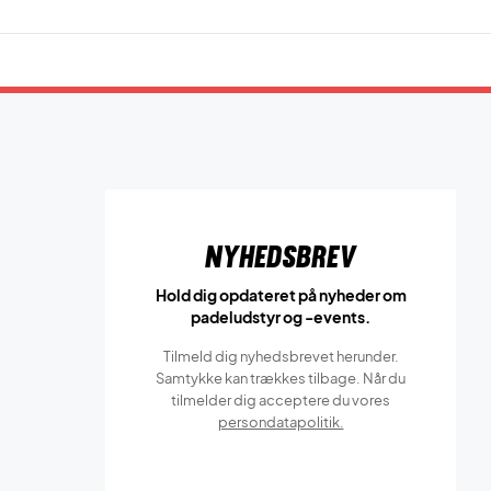
Nyhedsbrev
Hold dig opdateret på nyheder om
padeludstyr og -events.
Tilmeld dig nyhedsbrevet herunder.
Samtykke kan trækkes tilbage. Når du
tilmelder dig acceptere du vores
persondatapolitik.