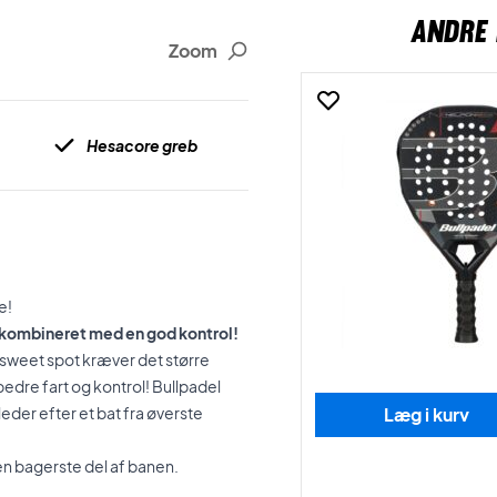
ANDRE 
Zoom
Hesacore greb
e!
r kombineret med en god kontrol!
e sweet spot kræver det større
edre fart og kontrol! Bullpadel
leder efter et bat fra øverste
Læg i kurv
en bagerste del af banen.