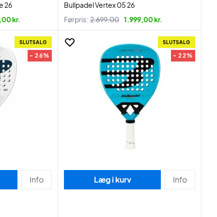
e 26
Bullpadel Vertex 05 26
,00 kr.
Førpris:
2.699,00
1.999,00 kr.
SLUTSALG
SLUTSALG
- 26%
- 22%
Info
Læg i kurv
Info