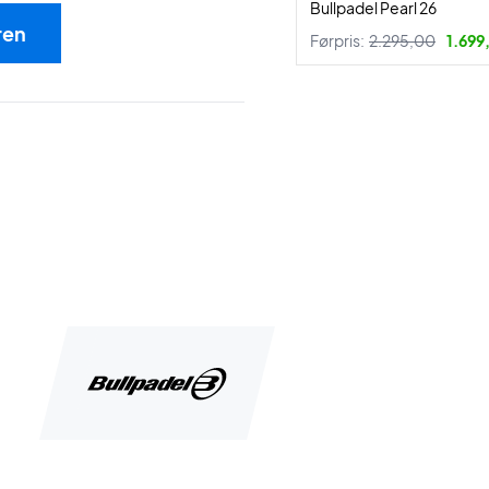
Bullpadel Pearl 26
ren
Førpris:
2.295,00
1.699