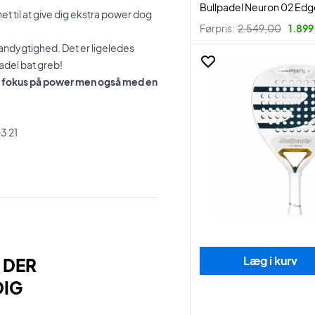
Bullpadel Neuron 02 Edg
 til at give dig ekstra power dog
Førpris:
2.549,00
1.899
andygtighed. Det er ligeledes
adel bat greb!
gt fokus på power men også med en
3 21
Læg i kurv
 DER
DIG