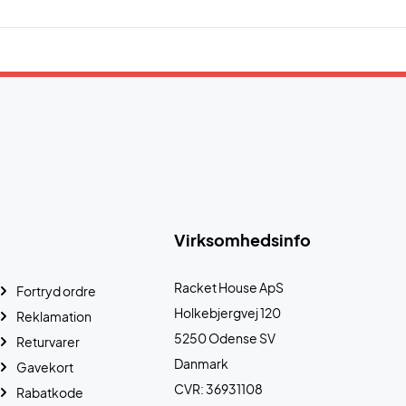
Virksomhedsinfo
Racket House ApS
Fortryd ordre
Holkebjergvej 120
Reklamation
5250 Odense SV
Returvarer
Danmark
Gavekort
CVR: 36931108
Rabatkode