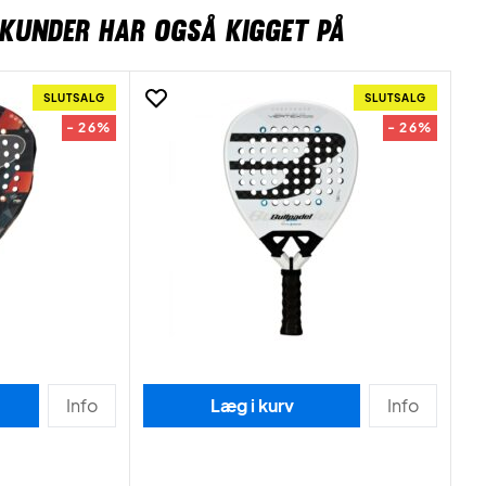
KUNDER HAR OGSÅ KIGGET PÅ
SLUTSALG
SLUTSALG
- 26%
- 26%
Info
Læg i kurv
Info