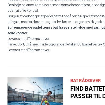
Den høje balance kombineret med dens diamant form, er designet
uden at ofre kontrol.
Brugen af carbon gør at padel battet opnår en høj grad af modst
udstyret med et Hesacore greb, hvilket er et ergonomisk godt p
Et fremragende padel tennis bat fra øverste hylde med særli
solid kontrol!
Leveres med Thermo cover.
Farve: Sort/Grå med hvide og orange detaljer Bullpadel Vertex 0
Leveres med Thermo cover.
BAT RÅDGIVER
FIND BATTET
PASSER TIL 