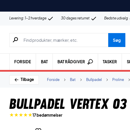
Levering: 1-2 hverdage
30 dages returret
Bedste udvalg
Søg efter produkter, mærker etc.
Søg
FORSIDE
BAT
BAT RÅDGIVER
TASKER
S
Tilbage
Forside
Bat
Bullpadel
Proline
Bullpadel Vertex 03
17 bedømmelser