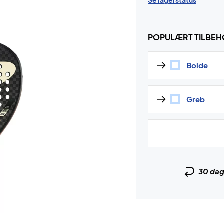
Se lagerstatus
POPULÆRT TILBE
Bolde
Greb
30 da