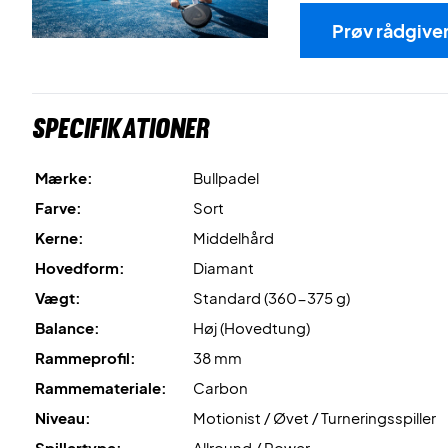
Prøv rådgive
Specifikationer
Mærke:
Bullpadel
Farve:
Sort
Kerne:
Middelhård
Hovedform:
Diamant
Vægt:
Standard (360-375 g)
Balance:
Høj (Hovedtung)
Rammeprofil:
38 mm
Rammemateriale:
Carbon
Niveau:
Motionist / Øvet / Turneringsspiller
Spillertype:
Allround / Power