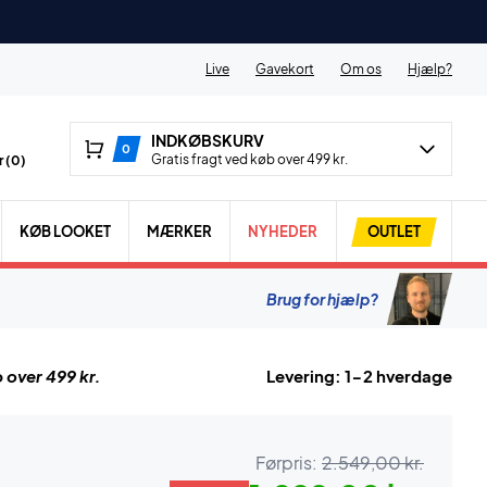
Live
Gavekort
Om os
Hjælp?
INDKØBSKURV
0
Gratis fragt ved køb over 499 kr.
 (
0
)
KØB LOOKET
MÆRKER
NYHEDER
OUTLET
Brug for hjælp?
 over 499 kr.
Levering: 1-2 hverdage
Førpris:
2.549,00 kr.