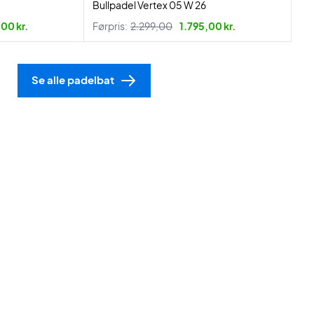
Bullpadel Vertex 05 W 26
,00 kr.
Førpris:
2.299,00
1.795,00 kr.
Se alle padelbat