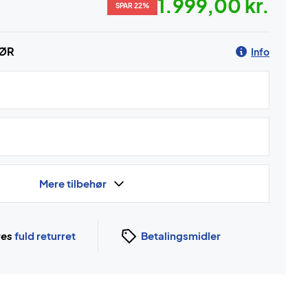
1.999,00 kr.
SPAR 22%
HØR
Info
Mere tilbehør
ges
fuld returret
Betalingsmidler