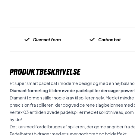
Diamant form
Carbon bat
PRODUKTBESKRIVELSE
Et super smart padel bat i moderne design og med en høj balanc
Diamant formet og til den øvede padelspiller der søger powe
Diamant formen stiller nogle krav til spilleren selv. Med et mindr
præcision fra spilleren, der dog ved de rene slag belønnes med b
Vertex 03 er til den øvede padelspiller med et solidt niveau, som 
hylde!
Det kan med fordel bruges af spilleren, der gerne angriber fra d
Padelbattet bidrager med et super godt greb og boldeffekt.