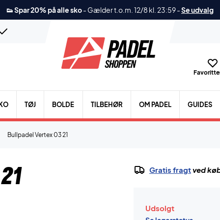
👟 Spar 20% på alle sko
-
Gælder t.o.m. 12/8 kl. 23:59
-
Se udvalg
Favoritter
KO
TØJ
BOLDE
TILBEHØR
OM PADEL
GUIDES
Bullpadel Vertex 03 21
 21
Gratis fragt
ved køb
Udsolgt