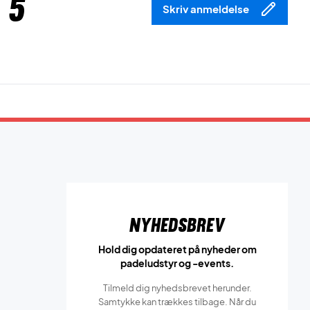
 5
Skriv anmeldelse
Nyhedsbrev
Hold dig opdateret på nyheder om
padeludstyr og -events.
Tilmeld dig nyhedsbrevet herunder.
Samtykke kan trækkes tilbage. Når du