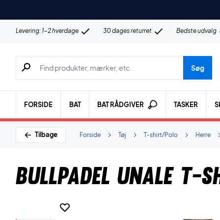
Levering: 1-2 hverdage
30 dages returret
Bedste udvalg
Søg efter produkter, mærker etc.
Søg
FORSIDE
BAT
BAT RÅDGIVER
TASKER
S
Tilbage
Forside
Tøj
T-shirt/Polo
Herre
Bullpadel Unale T-s