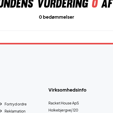
undens vurdering
0
af
0 bedømmelser
Virksomhedsinfo
Racket House ApS
Fortryd ordre
Holkebjergvej 120
Reklamation