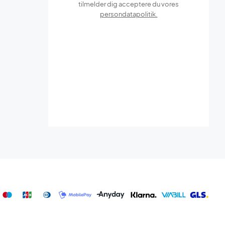
tilmelder dig acceptere du vores
persondatapolitik.