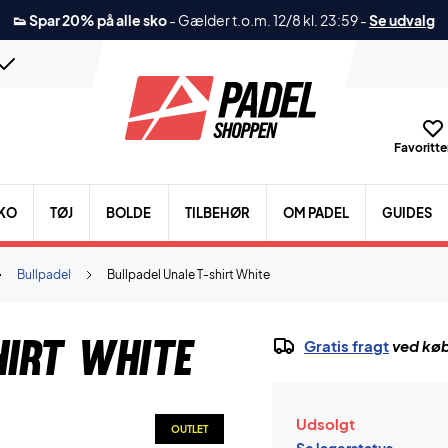
👟 Spar 20% på alle sko
-
Gælder t.o.m. 12/8 kl. 23:59
-
Se udvalg
Favoritter
KO
TØJ
BOLDE
TILBEHØR
OM PADEL
GUIDES
Bullpadel
Bullpadel Unale T-shirt White
hirt White
Gratis fragt
ved køb
Udsolgt
OUTLET