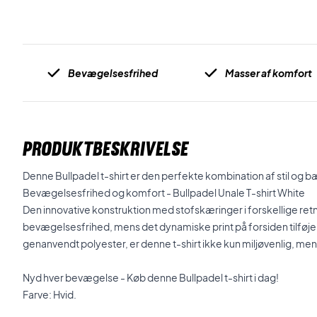
Bevægelsesfrihed
Masser af komfort
PRODUKTBESKRIVELSE
Denne Bullpadel t-shirt er den perfekte kombination af stil og
Bevægelsesfrihed og komfort - Bullpadel Unale T-shirt White
Den innovative konstruktion med stofskæringer i forskellige ret
bevægelsesfrihed, mens det dynamiske print på forsiden tilføjer 
genanvendt polyester, er denne t-shirt ikke kun miljøvenlig, men
Nyd hver bevægelse - Køb denne Bullpadel t-shirt i dag!
Farve: Hvid.