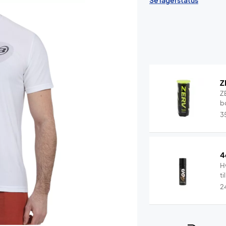
Se lagerstatus
Z
Z
b
3
4
Hv
ti
2