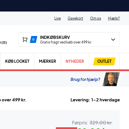
Live
Gavekort
Om os
Hjælp?
INDKØBSKURV
0
Gratis fragt ved køb over 499 kr.
 (
0
)
KØB LOOKET
MÆRKER
NYHEDER
OUTLET
Brug for hjælp?
 over 499 kr.
Levering: 1-2 hverdage
Førpris:
329,00 kr.