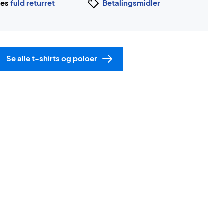
ges
fuld returret
Betalingsmidler
Se alle t-shirts og poloer