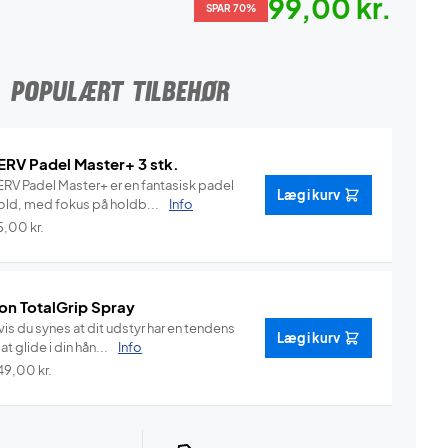
99,00 kr.
SPAR 70%
POPULÆRT TILBEHØR
ERV Padel Master+ 3 stk.
ERV Padel Master+ er en fantasisk padel
Læg i kurv
old, med fokus på holdb...
Info
5,00
kr.
on TotalGrip Spray
is du synes at dit udstyr har en tendens
Læg i kurv
l at glide i din hån...
Info
49,00
kr.