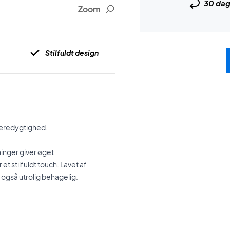
30 da
Zoom
Stilfuldt design
 bæredygtighed.
ninger giver øget
et stilfuldt touch.
Lavet af
 også utrolig behagelig.