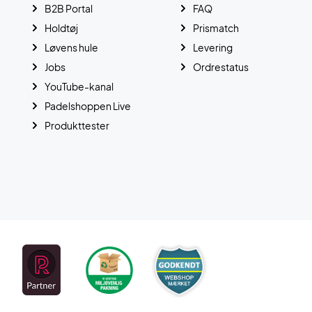
B2B Portal
FAQ
Holdtøj
Prismatch
Løvens hule
Levering
Jobs
Ordrestatus
YouTube-kanal
Padelshoppen Live
Produkttester