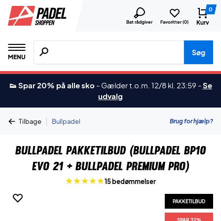
0
Kurv
Bat rådgiver
Favoritter (
0
)
Søg efter produkter, mærker etc.
Søg
MENU
👟 Spar 20% på alle sko
-
Gælder t.o.m. 12/8 kl. 23:59
-
Se
udvalg
|
Brug for hjælp?
Tilbage
Bullpadel
Bullpadel Pakketilbud (Bullpadel BP10
Evo 21 + Bullpadel Premium Pro)
15 bedømmelser
PAKKETILBUD
SPAR 32%