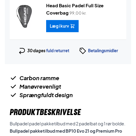
Head Basic Padel Full Size
Coverbag
99,00
kr.
Læg i kurv
30 dages
fuld returret
Betalingsmidler
Carbon ramme
Manøvrevenligt
Sprængfuldt design
PRODUKTBESKRIVELSE
Bullpadel padel pakketilbud med 2 padelbat og 1 rør bolde.
Bullpadel pakketilbud med BP10 Evo 21 og Premium Pro