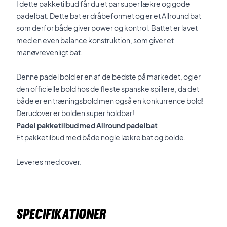
I dette pakketilbud får du et par super lækre og gode
padelbat. Dette bat er dråbeformet og er et Allround bat
som derfor både giver power og kontrol. Battet er lavet
med en even balance konstruktion, som giver et
manøvrevenligt bat.
Denne padel bold er en af de bedste på markedet, og er
den officielle bold hos de fleste spanske spillere, da det
både er en træningsbold men også en konkurrence bold!
Derudover er bolden super holdbar!
Padel pakketilbud med Allround padelbat
Et pakketilbud med både nogle lækre bat og bolde.
Leveres med cover.
Specifikationer