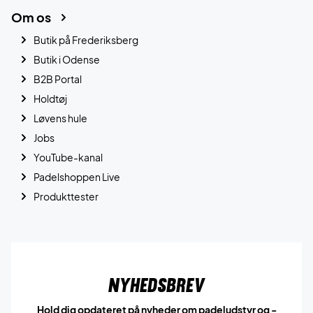
Om os
Butik på Frederiksberg
Butik i Odense
B2B Portal
Holdtøj
Løvens hule
Jobs
YouTube-kanal
Padelshoppen Live
Produkttester
Nyhedsbrev
Hold dig opdateret på nyheder om padeludstyr og -