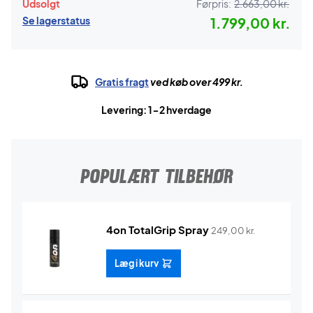
Udsolgt
Førpris:
2.663,00 kr.
Se lagerstatus
1.799,00 kr.
Gratis fragt
ved køb over 499 kr.
Levering: 1-2 hverdage
POPULÆRT TILBEHØR
4on TotalGrip Spray
249,00
kr.
Læg i kurv