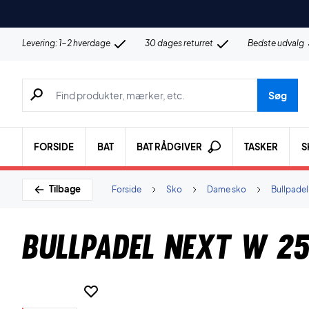
Levering: 1-2 hverdage
30 dages returret
Bedste udvalg
Søg efter produkter, mærker etc.
Søg
FORSIDE
BAT
BAT RÅDGIVER
TASKER
S
Tilbage
Forside
Sko
Dame sko
Bullpadel
Bullpadel Next W 25