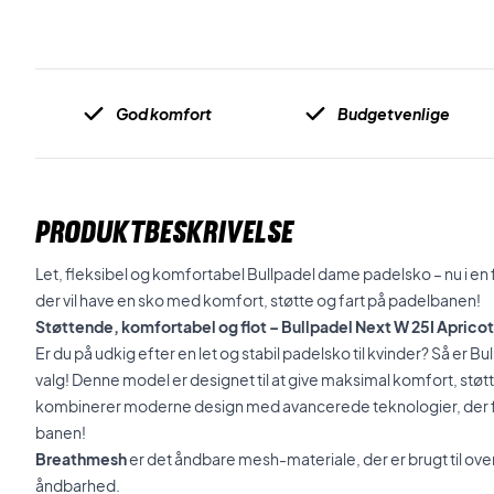
God komfort
Budgetvenlige
PRODUKTBESKRIVELSE
Let, fleksibel og komfortabel Bullpadel dame padelsko – nu i en fl
der vil have en sko med komfort, støtte og fart på padelbanen!
Støttende, komfortabel og flot – Bullpadel Next W 25I Apricot
Er du på udkig efter en let og stabil padelsko til kvinder? Så er B
valg! Denne model er designet til at give maksimal komfort, st
kombinerer moderne design med avancerede teknologier, der 
banen!
Breathmesh
er det åndbare mesh-materiale, der er brugt til ov
åndbarhed.