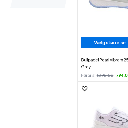
Vælg størrelse
Bullpadel Pearl Vibram 
Grey
Førpris:
1.395,00
794,0