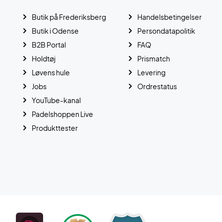
Butik på Frederiksberg
Handelsbetingelser
Butik i Odense
Persondatapolitik
B2B Portal
FAQ
Holdtøj
Prismatch
Løvens hule
Levering
Jobs
Ordrestatus
YouTube-kanal
Padelshoppen Live
Produkttester