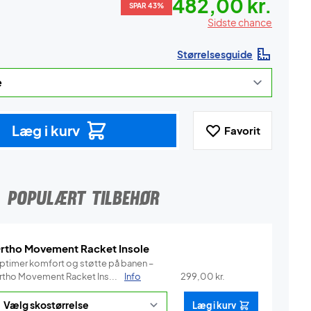
482,00 kr.
SPAR 43%
Sidste chance
Størrelsesguide
Læg i kurv
Favorit
POPULÆRT TILBEHØR
rtho Movement Racket Insole
ptimer komfort og støtte på banen –
rtho Movement Racket Ins...
Info
299,00
kr.
Læg i kurv