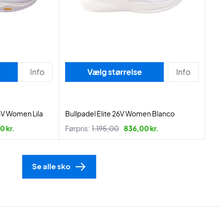
Info
Vælg størrelse
Info
6V Women Lila
Bullpadel Elite 26V Women Blanco
0 kr.
Førpris:
1.195,00
836,00 kr.
Se alle sko