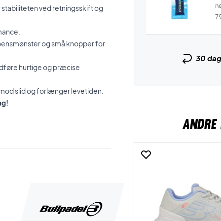
n
stabiliteten ved retningsskift og
7
rmance.
debensmønster og små knopper for
30 da
udføre hurtige og præcise
mod slid og forlænger levetiden.
ag!
ANDRE 