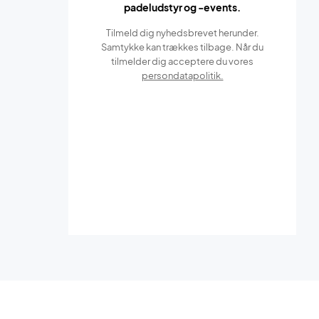
padeludstyr og -events.
Tilmeld dig nyhedsbrevet herunder.
Samtykke kan trækkes tilbage. Når du
tilmelder dig acceptere du vores
persondatapolitik.