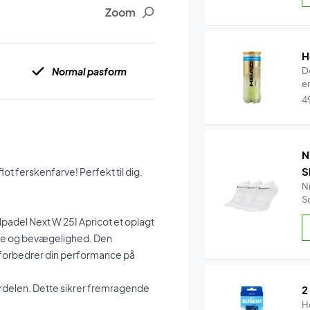
Zoom
H
Normal pasform
D
en
4
N
S
ot ferskenfarve! Perfekt til dig,
N
S
ullpadel Next W 25I Apricot et oplagt
øtte og bevægelighed. Den
forbedrer din performance på
erdelen. Dette sikrer fremragende
2
H