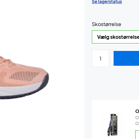
Se lagerstatus
Skostørrelse
O
O
O