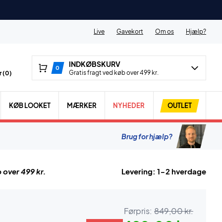
Live
Gavekort
Om os
Hjælp?
INDKØBSKURV
0
Gratis fragt ved køb over 499 kr.
 (
0
)
KØB LOOKET
MÆRKER
NYHEDER
OUTLET
Brug for hjælp?
 over 499 kr.
Levering: 1-2 hverdage
Førpris:
849,00 kr.