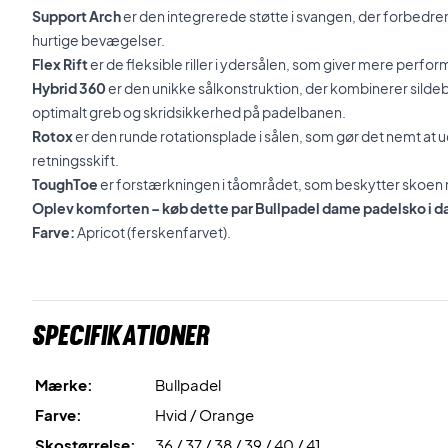
Support Arch
er den integrerede støtte i svangen, der forbedrer 
hurtige bevægelser.
Flex Rift
er de fleksible riller i ydersålen, som giver mere perfo
Hybrid 360
er den unikke sålkonstruktion, der kombinerer sil
optimalt greb og skridsikkerhed på padelbanen.
Rotox
er den runde rotationsplade i sålen, som gør det nemt at 
retningsskift.
ToughToe
er forstærkningen i tåområdet, som beskytter skoen 
Oplev komforten – køb dette par Bullpadel dame padelsko i d
Farve:
Apricot (ferskenfarvet).
Specifikationer
Mærke:
Bullpadel
Farve:
Hvid / Orange
Skostørrelse:
36 / 37 / 38 / 39 / 40 / 41