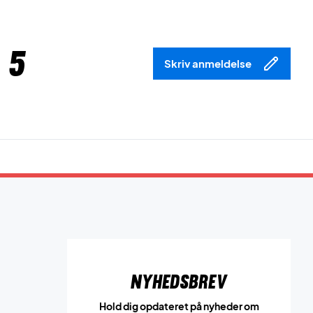
 5
Skriv anmeldelse
Nyhedsbrev
Hold dig opdateret på nyheder om