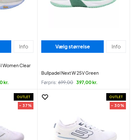
Info
Vælg størrelse
Info
25I Women Clear
Bullpadel Next W 25V Green
0 kr.
Førpris:
699,00
397,00 kr.
OUTLET
OUTLET
- 37%
- 30%