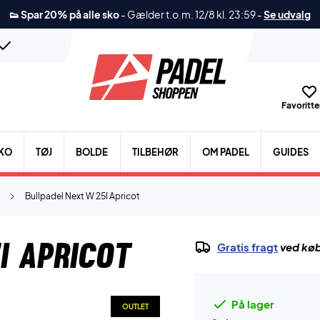
👟 Spar 20% på alle sko
-
Gælder t.o.m. 12/8 kl. 23:59
-
Se udvalg
Favoritter
KO
TØJ
BOLDE
TILBEHØR
OM PADEL
GUIDES
Bullpadel Next W 25I Apricot
I Apricot
Gratis fragt
ved køb
På lager
OUTLET