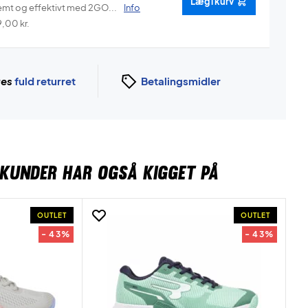
Læg i kurv
emt og effektivt med 2GO...
Info
9,00
kr.
ges
fuld returret
Betalingsmidler
KUNDER HAR OGSÅ KIGGET PÅ
OUTLET
OUTLET
- 43%
- 43%