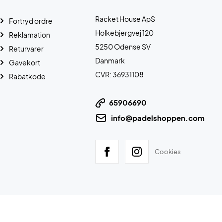
Racket House ApS
Fortryd ordre
Holkebjergvej 120
Reklamation
5250 Odense SV
Returvarer
Danmark
Gavekort
CVR: 36931108
Rabatkode
65906690
info@padelshoppen.com
Cookies