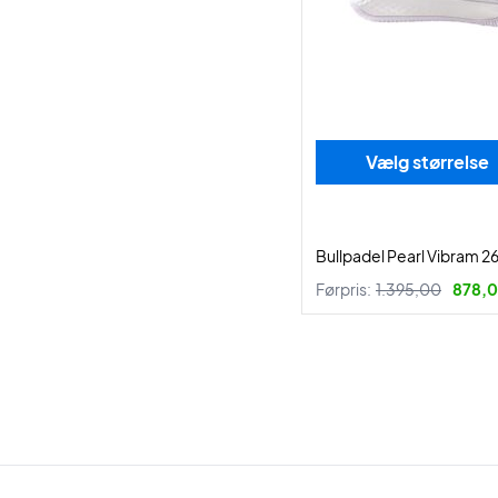
Vælg størrelse
Bullpadel Pearl Vibram 2
Førpris:
1.395,00
878,0