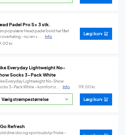
ead Padel Pro S+ 3 stk.
en populære Head padel bold har fået
Læg i kurv
 overhaling - nu i en + ...
Info
9,00
kr.
ike Everyday Lightweight No-
how Socks 3-Pack White
ike Everyday Lightweight No-Show
ocks 3-Pack White – komfort o...
Info
119,00
kr.
Læg i kurv
 Go Refresh
old dine sko og sportsudstyr friske –