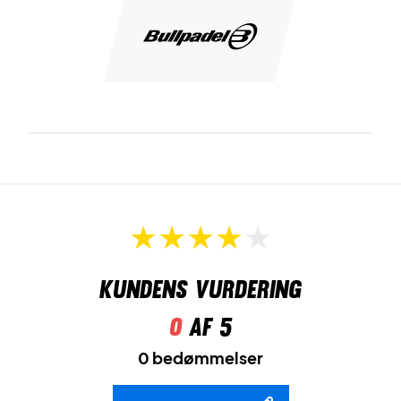
ergonomiske
Hesacore
greb!
Spil med total præcision – køb dette Bullpadel padel bat i
dag!
OBS:
Leveres uden cover!
Kundens vurdering
0
af 5
0 bedømmelser