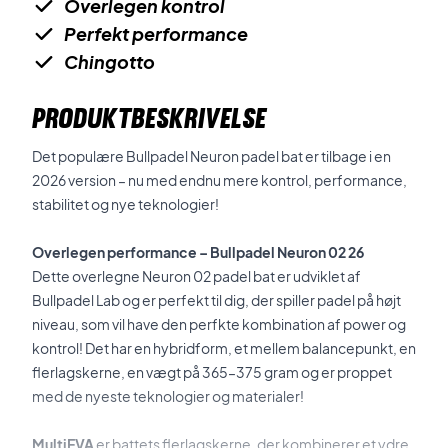
Overlegen kontrol
Perfekt performance
Chingotto
PRODUKTBESKRIVELSE
Det populære Bullpadel Neuron padel bat er tilbage i en
2026 version – nu med endnu mere kontrol, performance,
stabilitet og nye teknologier!
Overlegen performance – Bullpadel Neuron 02 26
Dette overlegne Neuron 02 padel bat er udviklet af
Bullpadel Lab og er perfekt til dig, der spiller padel på højt
niveau, som vil have den perfkte kombination af power og
kontrol! Det har en hybridform, et mellem balancepunkt, en
flerlagskerne, en vægt på 365–375 gram og er proppet
med de nyeste teknologier og materialer!
MultiEVA
er battets flerlagskerne, der kombinerer et ydre