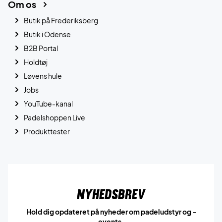
Om os
Butik på Frederiksberg
Butik i Odense
B2B Portal
Holdtøj
Løvens hule
Jobs
YouTube-kanal
Padelshoppen Live
Produkttester
Nyhedsbrev
Hold dig opdateret på nyheder om padeludstyr og -
events.