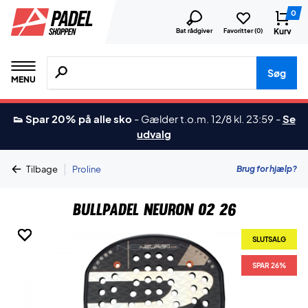
0
Kurv
Bat rådgiver
Favoritter (
0
)
Søg efter produkter, mærker etc.
Søg
MENU
👟 Spar 20% på alle sko
-
Gælder t.o.m. 12/8 kl. 23:59
-
Se
udvalg
|
Brug for hjælp?
Tilbage
Proline
Bullpadel Neuron 02 26
SLUTSALG
SLUTSALG
SLUTSALG
SLUTSALG
SLUTSALG
SPAR 26%
SPAR 26%
SPAR 26%
SPAR 26%
SPAR 26%