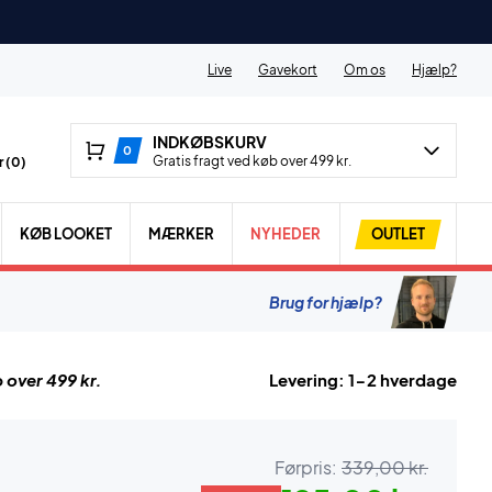
Live
Gavekort
Om os
Hjælp?
INDKØBSKURV
0
Gratis fragt ved køb over 499 kr.
 (
0
)
KØB LOOKET
MÆRKER
NYHEDER
OUTLET
Brug for hjælp?
 over 499 kr.
Levering: 1-2 hverdage
Førpris:
339,00 kr.