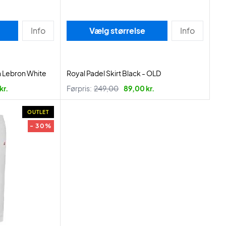
Info
Vælg størrelse
Info
 Lebron White
Royal Padel Skirt Black - OLD
kr.
Førpris:
249,00
89,00 kr.
OUTLET
- 30%