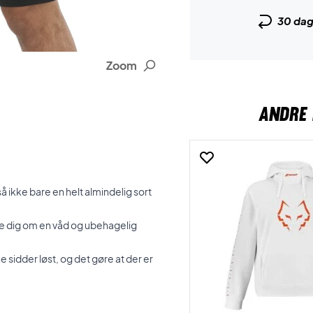
30 da
Zoom
ANDRE 
så ikke bare en helt almindelig sort
re dig om en våd og ubehagelig
e sidder løst, og det gøre at der er