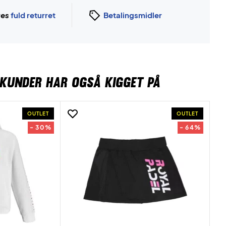
ges
fuld returret
Betalingsmidler
KUNDER HAR OGSÅ KIGGET PÅ
OUTLET
OUTLET
- 30%
- 64%