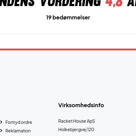
ndens vurdering
4,8
a
19 bedømmelser
Virksomhedsinfo
Racket House ApS
Fortryd ordre
Holkebjergvej 120
Reklamation