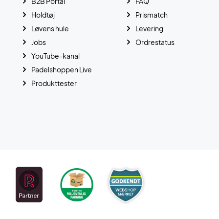
B2B Portal
FAQ
Holdtøj
Prismatch
Løvens hule
Levering
Jobs
Ordrestatus
YouTube-kanal
Padelshoppen Live
Produkttester