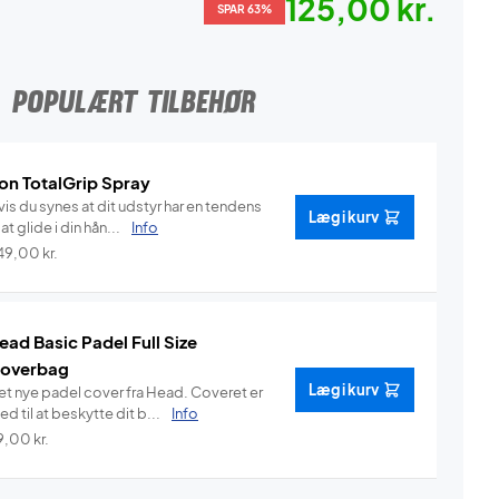
125,00 kr.
SPAR 63%
POPULÆRT TILBEHØR
on TotalGrip Spray
is du synes at dit udstyr har en tendens
Læg i kurv
l at glide i din hån...
Info
49,00
kr.
ead Basic Padel Full Size
overbag
Læg i kurv
et nye padel cover fra Head. Coveret er
d til at beskytte dit b...
Info
9,00
kr.