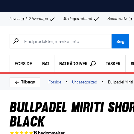
Levering: 1-2 hverdage
30 dages returret
Bedste udvalg
Søg efter produkter, mærker etc.
Søg
FORSIDE
BAT
BAT RÅDGIVER
TASKER
S
Tilbage
Forside
Uncategorized
Bullpadel Mirit
Bullpadel Miriti Sho
Black
19 bedømmelser