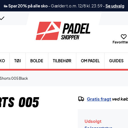
👟 Spar 20% på alle sko
-
Gælder t.o.m. 12/8 kl. 23:59
-
Se udvalg
Favoritter
KO
TØJ
BOLDE
TILBEHØR
OM PADEL
GUIDES
i Shorts 005 Black
rts 005
Gratis fragt
ved køb
Udsolgt