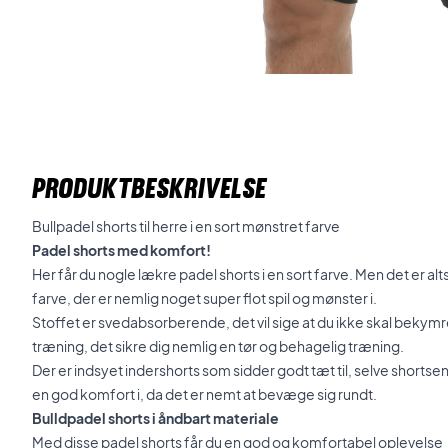
PRODUKTBESKRIVELSE
Bullpadel shorts til herre i en sort mønstret farve
Padel shorts med komfort!
Her får du nogle lækre padel shorts i en sort farve. Men det er alt
farve, der er nemlig noget super flot spil og mønster i.
Stoffet er svedabsorberende, det vil sige at du ikke skal bekym
træning, det sikre dig nemlig en tør og behagelig træning.
Der er indsyet indershorts som sidder godt tæt til, selve shortsen
en god komfort i, da det er nemt at bevæge sig rundt.
Bulldpadel shorts i åndbart materiale
Med disse padel shorts får du en god og komfortabel oplevelse