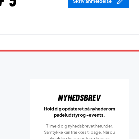
f 5
Skriv anmeldelse
Nyhedsbrev
Hold dig opdateret på nyheder om
padeludstyr og -events.
Tilmeld dig nyhedsbrevet herunder.
Samtykke kan trækkes tilbage. Når du
tilmelder dig acceptere du vores