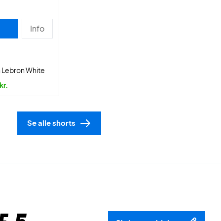
Info
n Lebron White
kr.
Se alle shorts