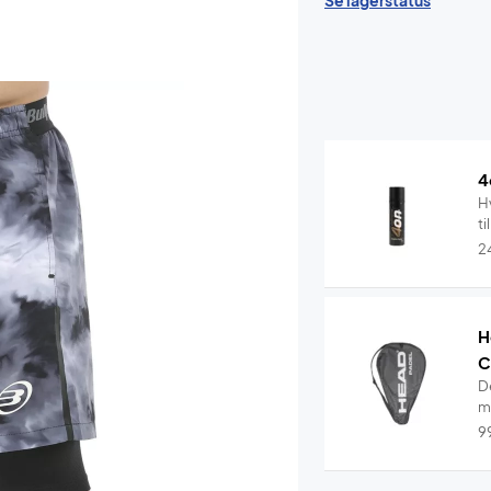
Se lagerstatus
4
Hv
ti
2
H
C
D
me
9