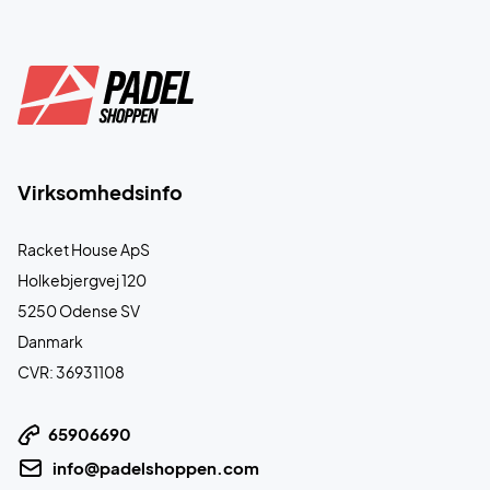
Virksomhedsinfo
Racket House ApS
Holkebjergvej 120
5250 Odense SV
Danmark
CVR: 36931108
65906690
info@padelshoppen.com