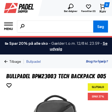
0
Kurv
Bat rådgiver
Favoritter (
0
)
Søg efter produkter, mærker etc.
Søg
MENU
👟 Spar 20% på alle sko
-
Gælder t.o.m. 12/8 kl. 23:59
-
Se
udvalg
|
Brug for hjælp?
Tilbage
Bullpadel
Bullpadel BPM23003 Tech Backpack 005
SLUTSALG
SLUTSALG
SLUTSALG
SLUTSALG
SPAR 37%
SPAR 37%
SPAR 37%
SPAR 37%