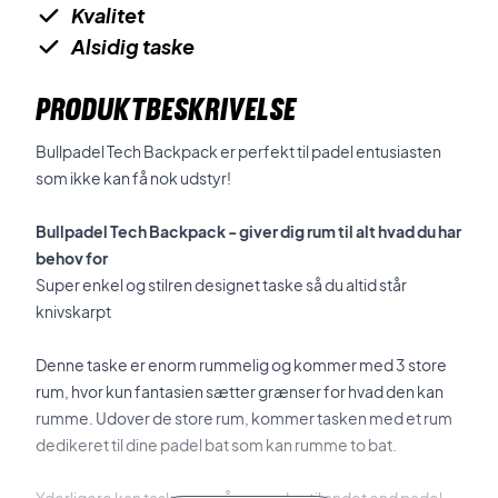
Kvalitet
Alsidig taske
PRODUKTBESKRIVELSE
Bullpadel Tech Backpack er perfekt til padel entusiasten
som ikke kan få nok udstyr!
Bullpadel Tech Backpack - giver dig rum til alt hvad du har
behov for
Super enkel og stilren designet taske så du altid står
knivskarpt
Denne taske er enorm rummelig og kommer med 3 store
rum, hvor kun fantasien sætter grænser for hvad den kan
rumme. Udover de store rum, kommer tasken med et rum
dedikeret til dine padel bat som kan rumme to bat.