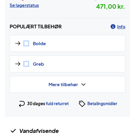
Se lagerstatus
471,00 kr.
POPULÆRT TILBEHØR
Info
Bolde
Greb
Mere tilbehør
30 dages
fuld returret
Betalingsmidler
Vandafvisende