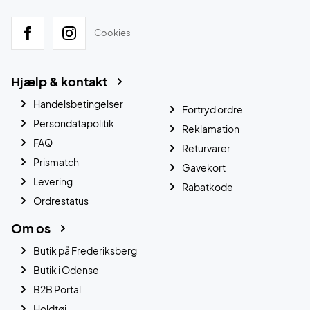
Cookies
Hjælp & kontakt
Handelsbetingelser
Fortryd ordre
Persondatapolitik
Reklamation
FAQ
Returvarer
Prismatch
Gavekort
Levering
Rabatkode
Ordrestatus
Om os
Butik på Frederiksberg
Butik i Odense
B2B Portal
Holdtøj