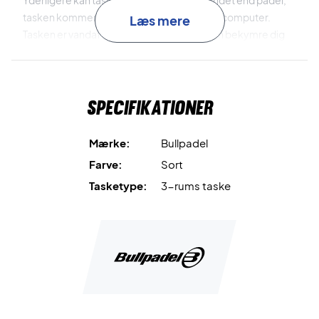
Yderligere kan tasken også anvendes til andet end padel,
tasken kommer med et opbevaringsrum til computer.
Læs mere
Tasken er vandafvisende så du skal hverken bekymre dig
om dit bat eller computer.
Bullpadel padel taske - Køb den i dag!
Specifikationer
Farve: Sort
Mål: 33x48x23
Materiale: Polyester 600D
Mærke:
Bullpadel
Farve:
Sort
Tasketype:
3-rums taske