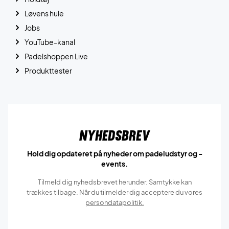
Løvens hule
Jobs
YouTube-kanal
Padelshoppen Live
Produkttester
Nyhedsbrev
Hold dig opdateret på nyheder om padeludstyr og -
events.
Tilmeld dig nyhedsbrevet herunder. Samtykke kan
trækkes tilbage. Når du tilmelder dig acceptere du vores
persondatapolitik.