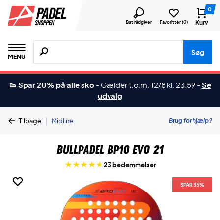
0
Kurv
Bat rådgiver
Favoritter (
0
)
Søg efter produkter, mærker etc.
Søg
MENU
👟 Spar 20% på alle sko
-
Gælder t.o.m. 12/8 kl. 23:59
-
Se
udvalg
|
Brug for hjælp?
Tilbage
Midline
Bullpadel BP10 EVO 21
23 bedømmelser
SPAR 35%
SPAR 35%
SPAR 35%