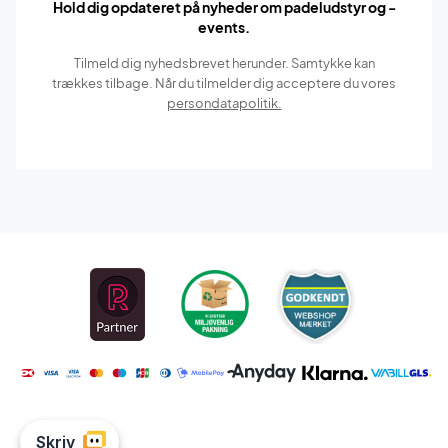
Hold dig opdateret på nyheder om padeludstyr og -
events.
Tilmeld dig nyhedsbrevet herunder. Samtykke kan
trækkes tilbage. Når du tilmelder dig acceptere du vores
persondatapolitik.