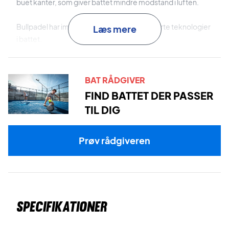
buet kanter, som giver battet mindre modstand i luften.
Bullpadel har implementeret en række smarte teknologier
Læs mere
i battet.
Carbon Tube:
Styrker battets struktur og giver dig en
følelse af, at du kan stolle på battet med dets stabilitet og
BAT RÅDGIVER
gode modstandsdygtighed.
FIND BATTET DER PASSER
TIL DIG
Streinforce Control System:
Giver battet en anelse mere
stivhed som hjælper dig med kontrol samt hjælper til at
reducere battets vægt.
Prøv rådgiveren
Soft EVA Foam:
En blød EVA skum af god kvalitet som
mindsker vibrationer samt giver mere power.
Friskt og eksotisk design
Specifikationer
Med dette Bullpadel padel bat får du udover de mange
gode kvaliteter også et super fedt design som helt sikkert