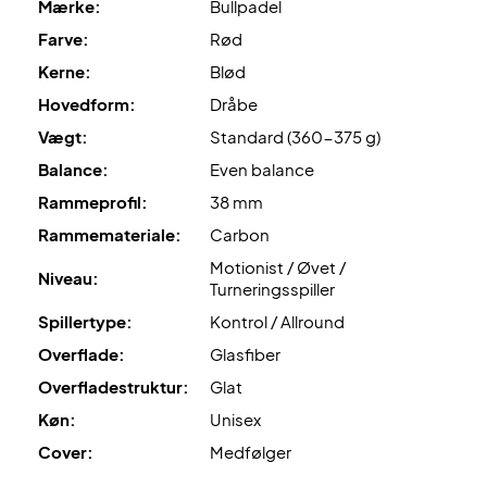
Mærke:
Bullpadel
vil skille dig positivt ud på banen. De klare eksotiske farver
Farve:
Rød
giver nemlig battet et friskt look, som skiller sig ud fra
mange andre bat.
Kerne:
Blød
Hovedform:
Dråbe
Leveres med cover og rammebeskytter!
Vægt:
Standard (360-375 g)
Farve: Rød, orange og lilla.
Balance:
Even balance
Rammeprofil:
38 mm
Rammemateriale:
Carbon
Motionist / Øvet /
Niveau:
Turneringsspiller
Spillertype:
Kontrol / Allround
Overflade:
Glasfiber
Overfladestruktur:
Glat
Køn:
Unisex
Cover:
Medfølger