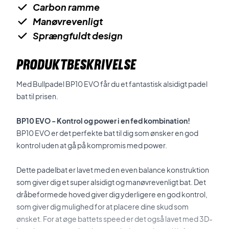
Carbon ramme
Manøvrevenligt
Sprængfuldt design
PRODUKTBESKRIVELSE
Med Bullpadel BP10 EVO får du et fantastisk alsidigt padel
bat til prisen.
BP10 EVO - Kontrol og power i en fed kombination!
BP10 EVO er det perfekte bat til dig som ønsker en god
kontrol uden at gå på kompromis med power.
Dette padelbat er lavet med en even balance konstruktion
som giver dig et super alsidigt og manøvrevenligt bat. Det
dråbeformede hoved giver dig yderligere en god kontrol,
som giver dig mulighed for at placere dine skud som
ønsket. For at øge battets speed er det også lavet med 3D-