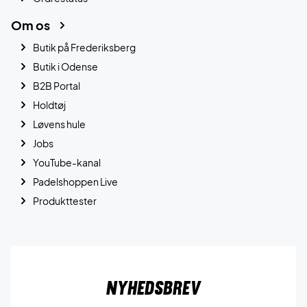
Om os
Butik på Frederiksberg
Butik i Odense
B2B Portal
Holdtøj
Løvens hule
Jobs
YouTube-kanal
Padelshoppen Live
Produkttester
Nyhedsbrev