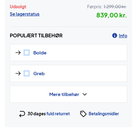
Udsolgt
Førpris:
1.299,00 kr.
Se lagerstatus
839,00 kr.
POPULÆRT TILBEHØR
Info
Bolde
Greb
Mere tilbehør
30 dages
fuld returret
Betalingsmidler