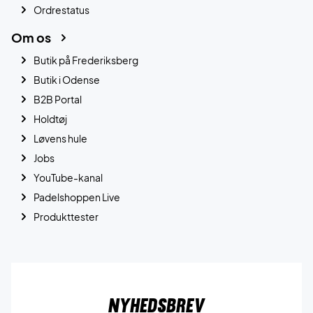
Ordrestatus
Om os
Butik på Frederiksberg
Butik i Odense
B2B Portal
Holdtøj
Løvens hule
Jobs
YouTube-kanal
Padelshoppen Live
Produkttester
Nyhedsbrev