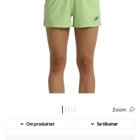
Zoom
Om produktet
Se tilbehør