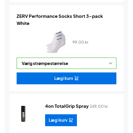
ZERV Performance Socks Short 3-pack
White
99,00
kr.
Læg i kurv
4on TotalGrip Spray
249,00
kr.
Læg i kurv