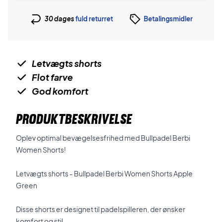
30 dages
fuld returret
Betalingsmidler
Letvægts shorts
Flot farve
God komfort
PRODUKTBESKRIVELSE
Oplev optimal bevægelsesfrihed med Bullpadel Berbi
Women Shorts!
Letvægts shorts - Bullpadel Berbi Women Shorts Apple
Green
Disse shorts er designet til padelspilleren, der ønsker
komfort og stil.