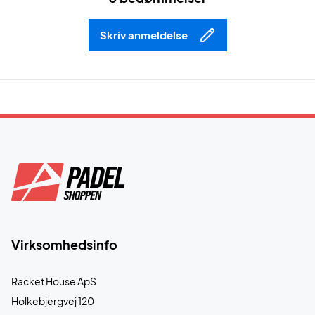
Skriv anmeldelse
Virksomhedsinfo
Racket House ApS
Holkebjergvej 120