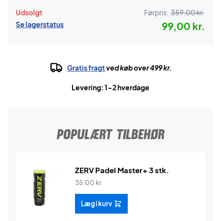
Udsolgt
Førpris:
359,00 kr.
Se lagerstatus
99,00 kr.
Gratis fragt
ved køb over 499 kr.
Levering: 1-2 hverdage
POPULÆRT TILBEHØR
ZERV Padel Master+ 3 stk.
35,00
kr.
Læg i kurv