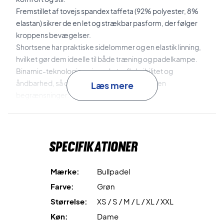
Fremstillet af tovejs spandex taffeta (92% polyester, 8%
elastan) sikrer de en let og strækbar pasform, der følger
kroppens bevægelser.
Shortsene har praktiske sidelommer og en elastik linning,
hvilket gør dem ideelle til både træning og padelkampe.
Binamic-teknologien giver ekstra fleksibilitet og
åndbarhed, så du kan fokusere på dit spil uden
Læs mere
begrænsninger.
Opgrader din spilleoplevelse – få dine Bullpadel Berbi
shorts i dag!
Specifikationer
Materiale: 92% polyester, 8% elastan
Farve: Apple Green
Mærke:
Bullpadel
Farve:
Grøn
Størrelse:
XS / S / M / L / XL / XXL
Køn:
Dame