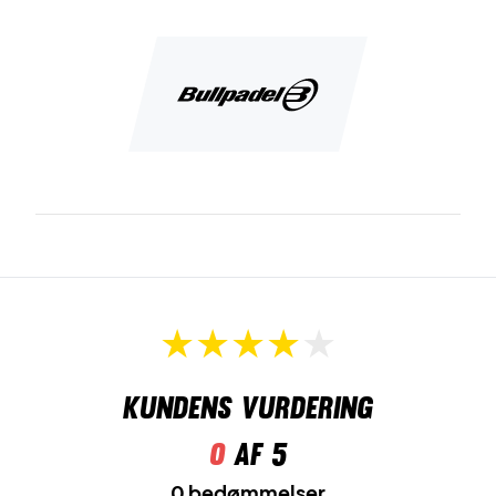
Kundens vurdering
0
af 5
0 bedømmelser