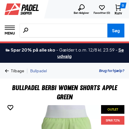
0
Kurv
Bat rådgiver
Favoritter (
0
)
Søg efter produkter, mærker etc.
Søg
MENU
👟 Spar 20% på alle sko
-
Gælder t.o.m. 12/8 kl. 23:59
-
Se
udvalg
|
Brug for hjælp?
Tilbage
Bullpadel
Bullpadel Berbi Women Shorts Apple
Green
OUTLET
OUTLET
OUTLET
OUTLET
OUTLET
SPAR 72%
SPAR 72%
SPAR 72%
SPAR 72%
SPAR 72%