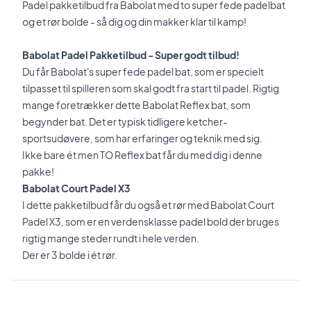
Padel pakketilbud fra Babolat med to super fede padelbat
og et rør bolde - så dig og din makker klar til kamp!
Babolat Padel Pakketilbud - Super godt tilbud!
Du får Babolat's super fede padel bat, som er specielt
tilpasset til spilleren som skal godt fra start til padel. Rigtig
mange foretrækker dette Babolat Reflex bat, som
begynder bat. Det er typisk tidligere ketcher-
sportsudøvere, som har erfaringer og teknik med sig.
Ikke bare ét men TO Reflex bat får du med dig i denne
pakke!
Babolat Court Padel X3
I dette pakketilbud får du også et rør med Babolat Court
Padel X3, som er en verdensklasse padel bold der bruges
rigtig mange steder rundt i hele verden.
Der er 3 bolde i ét rør.