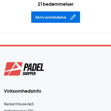
21 bedømmelser
Skriv anmeldelse
Virksomhedsinfo
Racket House ApS
Holkebjergvej 120