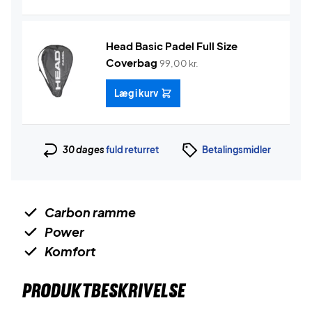
Head Basic Padel Full Size
Coverbag
99,00
kr.
Læg i kurv
30 dages
fuld returret
Betalingsmidler
Carbon ramme
Power
Komfort
PRODUKTBESKRIVELSE