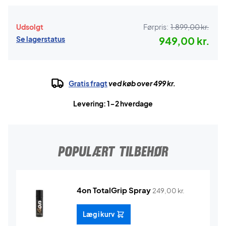
Udsolgt
Førpris:
1.899,00 kr.
Se lagerstatus
949,00 kr.
Gratis fragt
ved køb over 499 kr.
Levering: 1-2 hverdage
POPULÆRT TILBEHØR
4on TotalGrip Spray
249,00
kr.
Læg i kurv