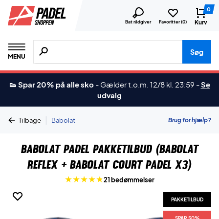
0
Kurv
Bat rådgiver
Favoritter (
0
)
Søg efter produkter, mærker etc.
Søg
MENU
👟 Spar 20% på alle sko
-
Gælder t.o.m. 12/8 kl. 23:59
-
Se
udvalg
|
Brug for hjælp?
Tilbage
Babolat
Babolat Padel Pakketilbud (Babolat
Reflex + Babolat Court Padel X3)
21 bedømmelser
PAKKETILBUD
PAKKETILBUD
SPAR 50%
SPAR 50%