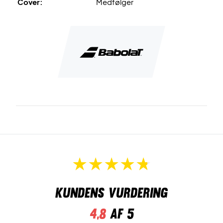
Cover:
Medfølger
Kundens vurdering
4,8
af 5